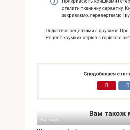
Прикривають кришками і стерил
стелити тканинну серветку. К
закриваємо, перевертаємо і ку
Поділіться рецептами з друзями! Про 
Рецепт хрумких огірків з горілкою чит
Сподобалася статт
Вам також 
Кулінарія