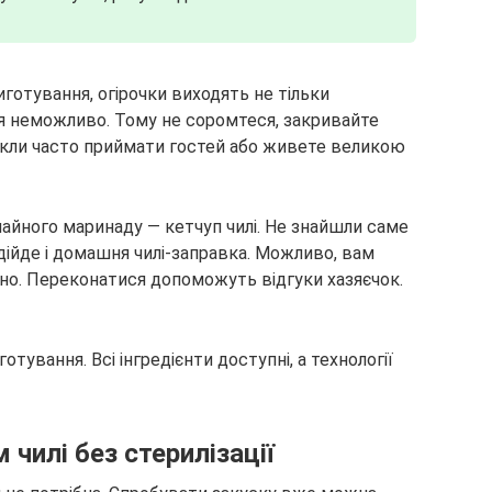
готування, огірочки виходять не тільки
ся неможливо. Тому не соромтеся, закривайте
икли часто приймати гостей або живете великою
чайного маринаду — кетчуп чилі. Не знайшли саме
ідійде і домашня чилі-заправка. Можливо, вам
чно. Переконатися допоможуть відгуки хазяєчок.
тування. Всі інгредієнти доступні, а технології
 чилі без стерилізації