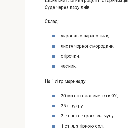
Швидкий і легкий рецепт. Стерилізаці
буде через пару днів.
Склад:
укропные парасольки;
листя чорної смородини;
огірочки;
часник.
На 1 літр маринаду:
20 мл оцтової кислоти 9%;
25 г цукру;
2 ст. л. гострого кетчупу;
1 ст. л. з гіркою солі.