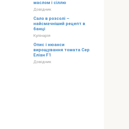
маслом і сіллю
Довідник
Сало в розсолі –
найсмачніший рецепт в
банці
Кулінарія
Опис і нюанси
вирощування томата Сер
Еліан F1
Довідник