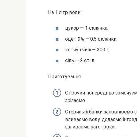
На 1 літр води:
цукор — 1 склянка;
оцет 9% — 0.5 склянки;
кетчуп чилі — 300 г;
сіль — 2 ст. л.
Приготування:
Огірочки попередньо замочуємо 
зрізаємо.
Стерильні банки заповнюємо з
вливаємо воду, додаємо інгред
заливаємо заготовки.