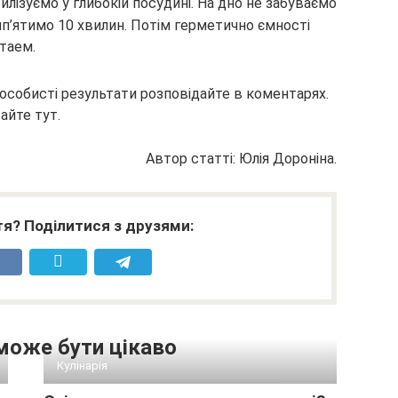
ізуємо у глибокій посудині. На дно не забуваємо
ип’ятимо 10 хвилин. Потім герметично ємності
таем.
особисті результати розповідайте в коментарях.
айте тут.
Автор статті: Юлія Дороніна.
я? Поділитися з друзями:
може бути цікаво
Кулінарія