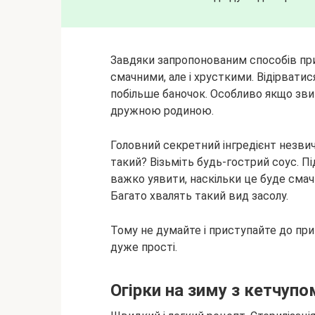
Завдяки запропонованим способів при
смачними, але і хрусткими. Відірвати
побільше баночок. Особливо якщо зв
дружною родиною.
Головний секретний інгредієнт незви
такий? Візьміть будь-гострий соус. П
важко уявити, наскільки це буде сма
Багато хвалять такий вид засолу.
Тому не думайте і приступайте до приго
дуже прості.
Огірки на зиму з кетчупом