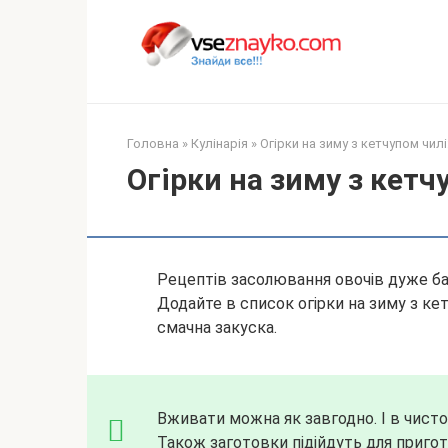
Перейти
до
вмісту
Головна
»
Кулінарія
»
Огірки на зиму з кетчупом чилі
Огірки на зиму з кетч
Рецептів засолювання овочів дуже ба
Додайте в список огірки на зиму з кет
смачна закуска.
Вживати можна як завгодно. І в чистом
Також
заготовки підійдуть для приготув