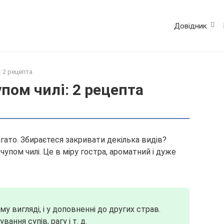
Довідник
: 2 рецепта
упом чилі: 2 рецепта
гато. Збираєтеся закривати декілька видів?
чупом чилі. Це в міру гостра, ароматний і дуже
у вигляді, і у доповненні до других страв.
ання супів, рагу і т. д.