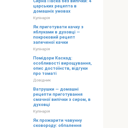
Сирна Паска без випічки: 4
царських рецепта в
домашніх умовах
Кулінарія
Як приготувати качку з
яблуками в духовці —
покроковий рецепт
запеченої качки
Кулінарія
Помідори Каскад:
особливості вирощування,
опис достоїнств, відгуки
про томаті
Довідник
Ватрушки — домашні
рецепти приготування
смачної випічки з сиром, в
духовці
Кулінарія
Як прожарити чавунну
сковороду: обпалення