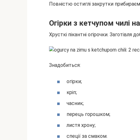
Повністю остиглі закрутки прибираємо
Огірки з кетчупом чилі 
Хрусткі пікантні огірочки. Заготівля до
Знадобиться:
огірки;
кріп;
часник;
перець горошком;
листя хрону;
спеції за смаком.