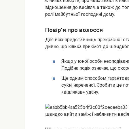
Є низка повір’їв, про яких знають на
відношення до весілля, а також до то
ролі майбутньої господині дому.
Повір’я про волосся
Для всіх представниць прекрасної ста
дивно, що кілька прикмет до швидког
Якщо у юної особи несподівано
Подібна подія означає, що скор
Ще одним способом гарантовано
сукні нареченої. Зробити це по
«відлякав» удачу.