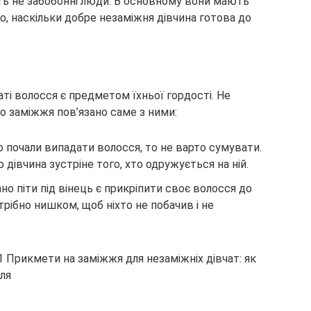
віть не забобонні люди. В основному вони мають
го, наскільки добре незаміжня дівчина готова до
ті волосся є предметом їхньої гордості. Не
о заміжжя пов’язано саме з ними:
 почали випадати волосся, то не варто сумувати.
о дівчина зустріне того, хто одружується на ній.
 піти під вінець є прикріпити своє волосся до
трібно нишком, щоб ніхто не побачив і не