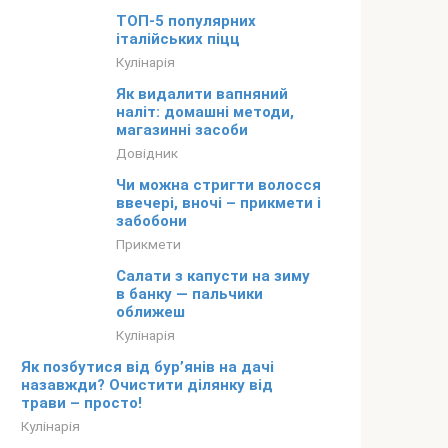
ТОП-5 популярних
італійських піцц
Кулінарія
Як видалити вапняний
наліт: домашні методи,
магазинні засоби
Довідник
Чи можна стригти волосся
ввечері, вночі – прикмети і
забобони
Прикмети
Салати з капусти на зиму
в банку — пальчики
оближеш
Кулінарія
Як позбутися від бур’янів на дачі
назавжди? Очистити ділянку від
трави – просто!
Кулінарія