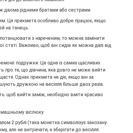
іж двома рідними братами або сестрами.
ним. Ця прикмета особливо добре працює, якщо
й на танець.
потанцювати з нареченим, то можна замінити
ї статі. Важливо, щоб він сидів як можна далі від
ремонії подружки. Це одна із самих щасливих
ь про те, що дівчина, яка довго не може вийти
щастя. Однак прикмета не діє, якщо він за
шують дружкою на весілля більше двох разів.
ть: щоб вийти заміж, необхідно вміти красиво
омашньому віслюку.
алом 2 рублі (така монетка символізує закохану
му, але не витрачати, а зберігати до весілля.