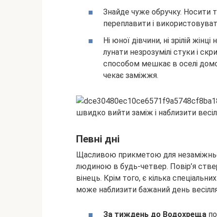
Знайде чуже обручку. Носити т
переплавити і використовуват
Ні юної дівчини, ні зрілій жін
лунати незрозумілі стуки і скри
способом мешкає в оселі домов
чекає заміжжя.
Певні дні
Щасливою прикметою для незаміжньо
людиною в будь-четвер. Повір’я стве
вінець. Крім того, є кілька спеціальни
може наблизити бажаний день весілля
За тиждень до Водохреща
по