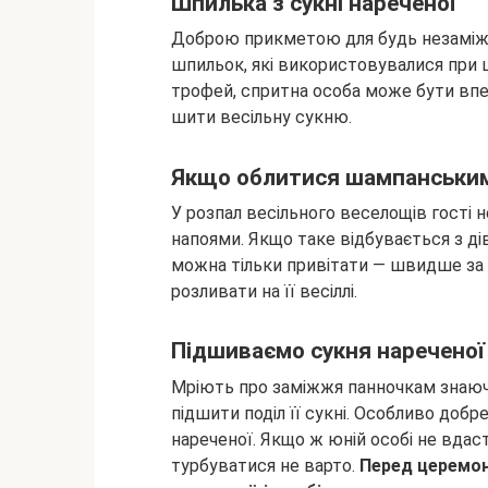
Шпилька з сукні нареченої
Доброю прикметою для будь незаміжнь
шпильок, які використовувалися при 
трофей, спритна особа може бути впе
шити весільну сукню.
Якщо облитися шампанськи
У розпал весільного веселощів гості
напоями. Якщо таке відбувається з ді
можна тільки привітати — швидше за 
розливати на її весіллі.
Підшиваємо сукня нареченої
Мріють про заміжжя панночкам знаюч
підшити поділ її сукні. Особливо доб
нареченої. Якщо ж юній особі не вдас
турбуватися не варто.
Перед церемон