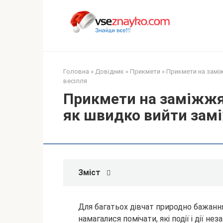
Перейти
до
вмісту
Головна
»
Довідник
»
Прикмети
»
Прикмети на заміж
весілля
Прикмети на заміжжя 
як швидко вийти замі
Зміст
Для багатьох дівчат природно бажанн
намагалися помічати, які події і дії 