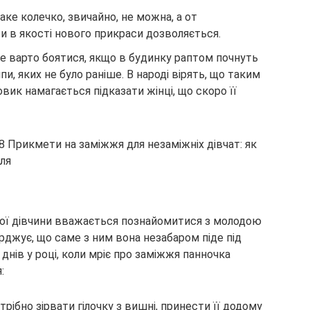
аке колечко, звичайно, не можна, а от
и в якості нового прикраси дозволяється.
ці не варто боятися, якщо в будинку раптом почнуть
пи, яких не було раніше. В народі вірять, що таким
ик намагається підказати жінці, що скоро її
ї дівчини вважається познайомитися з молодою
рджує, що саме з ним вона незабаром піде під
х днів у році, коли мріє про заміжжя панночка
:
трібно зірвати гілочку з вишні, принести її додому