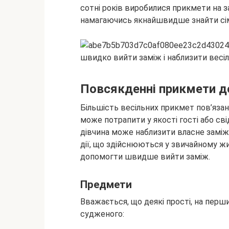
сотні років виробилися прикмети на за
намагаючись
якнайшвидше знайти сі
Повсякденні прикмети до
Більшість весільних прикмет пов’язан
може потрапити у якості гості або сві
дівчина може наблизити власне заміжж
дії, що здійснюються у звичайному ж
допомогти швидше вийти заміж.
Предмети
Вважається, що деякі прості, на перши
судженого: