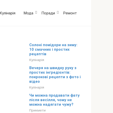
Кулінарія
Мода
Поради
Ремонт
Солоні помідори на зиму:
10 смачних і простих
рецептів
Кулінарія
Вечеря на швидку руку з
простих інгредієнтів:
покрокові рецепти з фото і
відео
Кулінарія
Чи можна продавати фату
після весілля, чому не
можна надягати чужу?
Прикмети