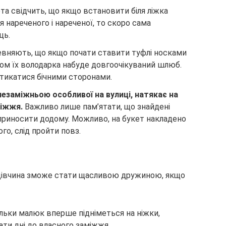
а свідчить, що якщо встановити біля ліжка
 нареченого і нареченої, то скоро сама
ць.
евняють, що якщо почати ставити туфлі носками
ром їх володарка набуде довгоочікуваний шлюб.
тикатися бічними сторонами.
незаміжньою особливої на вулиці, натякає на
міжжя.
Важливо лише пам’ятати, що знайдені
 приносити додому. Можливо, на букет накладено
го, слід пройти повз.
дівчина зможе стати щасливою дружиною, якщо
ільки малюк вперше підніметься на ніжки,
ти дні до власного заміжжя.