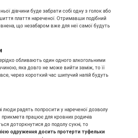
ої дівчини буде забрати собі одну з голок або
шиття плаття нареченої. Отримавши подібний
внена, що незабаром вже для неї самої будуть
м
 нерідко обливають один одного алкогольними
вчиною, яка довго не може вийти заміж, то її
все, через короткий час шипучий напій будуть
і люди радять попросити у нареченої дозволу
ре прикмета працює для кровних родичів
ться доторкнутися до подолу сукні, то
ією одруження досить протерти туфельки