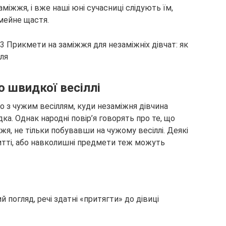
міжжя, і вже наші юні сучасниці слідують їм,
мейне щастя.
 швидкої весіллі
о з чужим весіллям, куди незаміжня дівчина
дка. Однак народні повір’я говорять про те, що
я, не тільки побувавши на чужому весіллі. Деякі
итті, або навколишні предмети теж можуть
й погляд, речі здатні «притягти» до дівиці