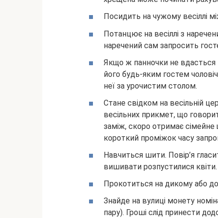
Посидить на чужому весіллі м
Потанцює на весіллі з нарече
наречений сам запросить госте
Якщо ж панночки не вдасться 
його будь-яким гостем чоловічо
неї за урочистим столом.
Стане свідком на весільній це
весільних прикмет, що говорит
заміж, скоро отримає сімейне 
короткий проміжок часу запро
Навчиться шити. Повір’я гласи
вишивати розпустилися квіти.
Прокотиться на дикому або д
Знайде на вулиці монету номін
пару). Гроші слід принести додо