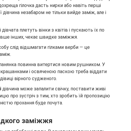
одохреща гілочка дасть нирки або навіть перші
її дівчина незабаром не тільки вийде заміж, але і
 дівчата плетуть вінки з квітів і пускають їх по
довше інших, чекає швидке заміжжя.
обу слід відшмагати гілками верби — це
аміж.
 панянка повинна витертися новим рушником. У
 крашанками і освяченою паскою треба віддати
дівиці вірного судженого.
і
дівчина може запалити свічку, поставити живі
ицю про зустріч з тим, хто зробить їй пропозицію
рністю прохання буде почута.
идкого заміжжя