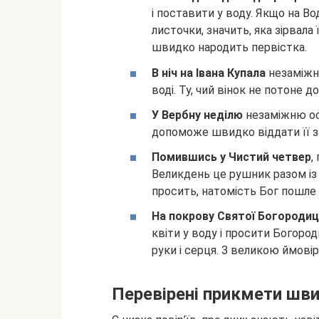
і поставити у воду. Якщо на В
листочки, значить, яка зірвала 
швидко народить первістка.
В ніч на Івана Купала
незаміжні
воді. Ту, чий вінок не потоне 
У Вербну неділю
незаміжню ос
допоможе швидко віддати її з
Помившись у Чистий четвер
,
Великдень це рушник разом із
просить, натомість Бог пошле 
На покрову Святої Богородиц
квіти у воду і просити Богород
руки і серця. З великою ймові
Перевірені прикмети шв