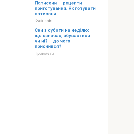
Патисони — рецепти
приготування. Як готувати
патисони
Кулінарія
Сни з суботи на неділю:
що означає, збувається
чи ні? – до чого
приснився?
Прикмети