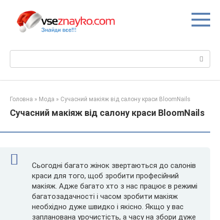
Перейти
до
вмісту
Пошук:
Головна
»
Мода
»
Сучасний макіяж від салону краси BloomNails
Сучасний макіяж від салону краси BloomNails
Сьогодні багато жінок звертаються до салонів
краси для того, щоб зробити професійний
макіяж. Адже багато хто з нас працює в режимі
багатозадачності і часом зробити макіяж
необхідно дуже швидко і якісно. Якщо у вас
запланована урочистість, а часу на збори дуже