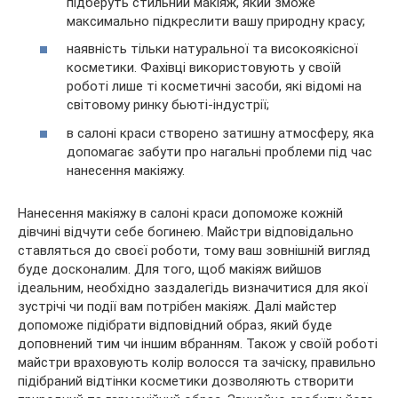
підберуть стильний макіяж, який зможе
максимально підкреслити вашу природну красу;
наявність тільки натуральної та високоякісної
косметики. Фахівці використовують у своїй
роботі лише ті косметичні засоби, які відомі на
світовому ринку бьюті-індустрії;
в салоні краси створено затишну атмосферу, яка
допомагає забути про нагальні проблеми під час
нанесення макіяжу.
Нанесення макіяжу в салоні краси допоможе кожній
дівчині відчути себе богинею. Майстри відповідально
ставляться до своєї роботи, тому ваш зовнішній вигляд
буде досконалим. Для того, щоб макіяж вийшов
ідеальним, необхідно заздалегідь визначитися для якої
зустрічі чи події вам потрібен макіяж. Далі майстер
допоможе підібрати відповідний образ, який буде
доповнений тим чи іншим вбранням. Також у своїй роботі
майстри враховують колір волосся та зачіску, правильно
підібраний відтінки косметики дозволяють створити