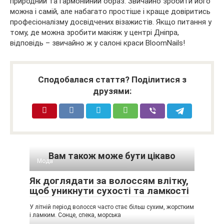
природний та гармонійний образ. Звичайно зробити його
можна і самій, але набагато простіше і краще довіритись
професіоналізму досвідчених візажистів. Якщо питання у
тому, де можна зробити макіяж у центрі Дніпра,
відповідь – звичайно ж у салоні краси BloomNails!
Сподобалася стаття? Поділитися з
друзями:
Вам також може бути цікаво
Мода
Як доглядати за волоссям влітку,
щоб уникнути сухості та ламкості
У літній період волосся часто стає більш сухим, жорстким
і ламким. Сонце, спека, морська