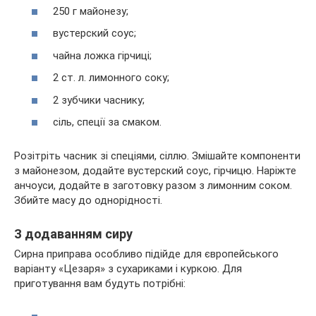
250 г майонезу;
вустерский соус;
чайна ложка гірчиці;
2 ст. л. лимонного соку;
2 зубчики часнику;
сіль, спеції за смаком.
Розітріть часник зі спеціями, сіллю. Змішайте компоненти
з майонезом, додайте вустерский соус, гірчицю. Наріжте
анчоуси, додайте в заготовку разом з лимонним соком.
Збийте масу до однорідності.
З додаванням сиру
Сирна приправа особливо підійде для європейського
варіанту «Цезаря» з сухариками і куркою. Для
приготування вам будуть потрібні: