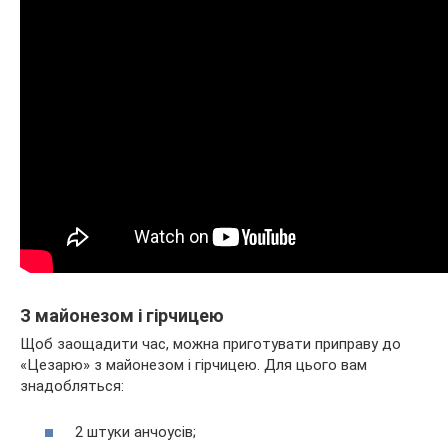
З майонезом і гірчицею
Щоб заощадити час, можна приготувати приправу до
«Цезарю» з майонезом і гірчицею. Для цього вам
знадобляться:
2 штуки анчоусів;