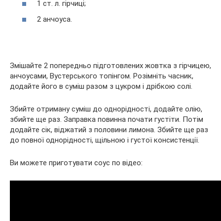
1 ст. л. гірчиці;
2 анчоуса.
Змішайте 2 попередньо підготовлених жовтка з гірчицею,
анчоусами, Вустерського топінгом. Розімніть часник,
додайте його в суміш разом з цукром і дрібкою солі.
Збийте отриману суміш до однорідності, додайте олію,
збийте ще раз. Заправка повинна почати густіти. Потім
додайте сік, віджатий з половини лимона. Збийте ще раз
до повної однорідності, щільною і густої консистенції.
Ви можете приготувати соус по відео: