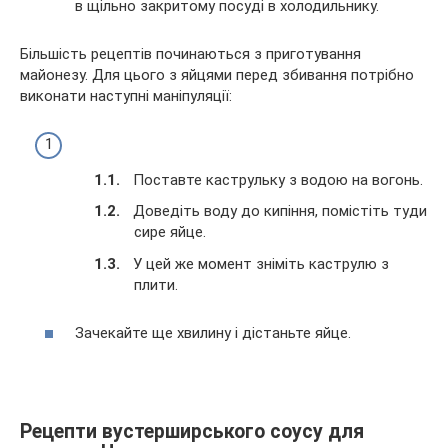
в щільно закритому посуді в холодильнику.
Більшість рецептів починаються з приготування
майонезу. Для цього з яйцями перед збивання потрібно
виконати наступні маніпуляції:
Поставте каструльку з водою на вогонь.
Доведіть воду до кипіння, помістіть туди
сире яйце.
У цей же момент зніміть каструлю з
плити.
Зачекайте ще хвилину і дістаньте яйце.
Рецепти вустерширського соусу для