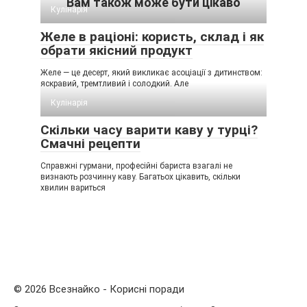
Вам також може бути цікаво
Кулінарія
Желе в раціоні: користь, склад і як
обрати якісний продукт
Желе — це десерт, який викликає асоціації з дитинством:
яскравий, тремтливий і солодкий. Але
Кулінарія
Скільки часу варити каву у турці?
Смачні рецепти
Справжні гурмани, професійні бариста взагалі не
визнають розчинну каву. Багатьох цікавить, скільки
хвилин вариться
© 2026 Всезнайко - Корисні поради