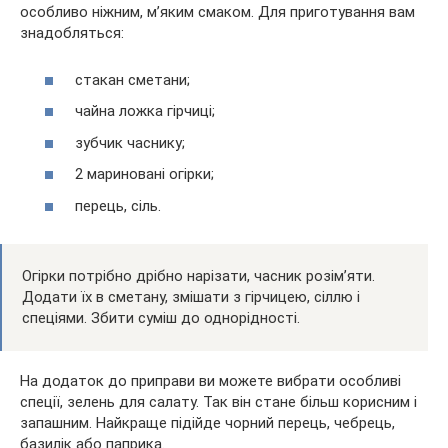
особливо ніжним, м’яким смаком. Для приготування вам
знадобляться:
стакан сметани;
чайна ложка гірчиці;
зубчик часнику;
2 мариновані огірки;
перець, сіль.
Огірки потрібно дрібно нарізати, часник розім’яти.
Додати їх в сметану, змішати з гірчицею, сіллю і
спеціями. Збити суміш до однорідності.
На додаток до приправи ви можете вибрати особливі
спеції, зелень для салату. Так він стане більш корисним і
запашним. Найкраще підійде чорний перець, чебрець,
базилік або паприка.