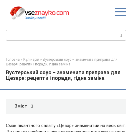
Перейти
до
вмісту
Пошук:
Головна
»
Кулінарія
»
Вустерський соус – знаменита приправа для
Цезаря: рецепти і поради, гідна заміна
Вустерський соус – знаменита приправа для
Цезаря: рецепти і поради, гідна заміна
Зміст
Смак пікантного салату «Цезар» знаменитий на весь світ.
До нас він прийшов з північноамериканської кухні як одне