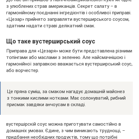
з улюблених страв американців. Секрет салату – в
гармонійному поєднанні інгредієнтів і особливої ​​приправі.
«Цезар» прийнято заправляти вустерширського
соусом,
здатним надати страві делікатний смак.
Що таке вустерширський соус
Приправа для «Цезаря» може бути представлена ​​різними
топінгами або маслами з зеленню. Але найсмачнішою і
гармонійної заправкою вважається вустерширський соус,
або ворчестер.
Це пряна суміш, за смаком нагадує домашній майонез
з тонкими кислими нотками. Має солонуватий, рибний
присмак завдяки анчоусам в складі.
вустершірскій соус можна приготувати самостійно в
домашніх умовах. Єдине, з чим виникають труднощі, –
придбання необхідних продуктів, тому що потрібні