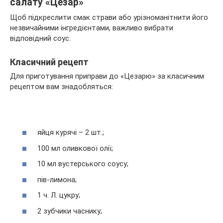
салату «Цезар»
Щоб підкреслити смак страви або урізноманітнити його
незвичайними інгредієнтами, важливо вибрати
відповідний соус.
Класичний рецепт
Для приготування приправи до «Цезарю» за класичним
рецептом вам знадобляться:
яйця курячі – 2 шт.;
100 мл оливкової олії;
10 мл вустерського соусу;
пів-лимона;
1 ч. Л. цукру;
2 зубчики часнику;