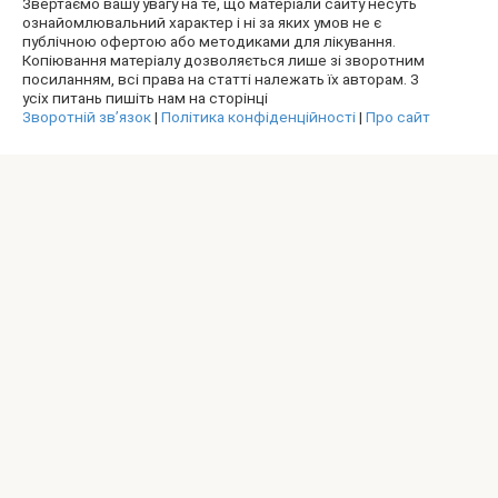
Звертаємо вашу увагу на те, що матеріали сайту несуть
ознайомлювальний характер і ні за яких умов не є
публічною офертою або методиками для лікування.
Копіювання матеріалу дозволяється лише зі зворотним
посиланням, всі права на статті належать їх авторам. З
усіх питань пишіть нам на сторінці
Зворотній зв’язок
|
Політика конфіденційності
|
Про сайт