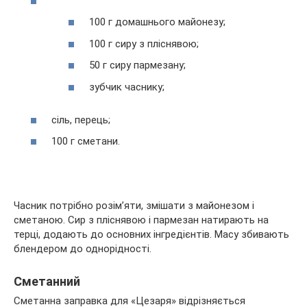
100 г домашнього майонезу;
100 г сиру з пліснявою;
50 г сиру пармезану;
зубчик часнику;
сіль, перець;
100 г сметани.
Часник потрібно розім’яти, змішати з майонезом і
сметаною. Сир з пліснявою і пармезан натирають на
терці, додають до основних інгредієнтів. Масу збивають
блендером до однорідності.
Сметанний
Сметанна заправка для «Цезаря» відрізняється