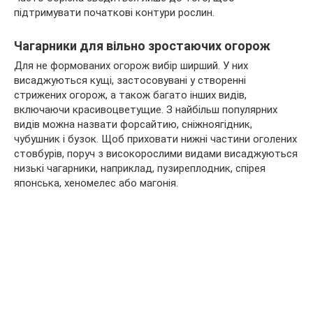
підтримувати початкові контури рослин.
Чагарники для вільно зростаючих огорож
Для не формованих огорож вибір ширший. У них
висаджуються кущі, застосовувані у створенні
стрижених огорож, а також багато інших видів,
включаючи красивоцветущие. З найбільш популярних
видів можна назвати форсайтию, сніжноягідник,
чубушник і бузок. Щоб приховати нижні частини оголених
стовбурів, поруч з високорослими видами висаджуються
низькі чагарники, наприклад, пузиреплодник, спірея
японська, хеномелес або магонія.