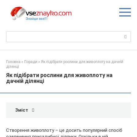
Перейти
до
вмісту
Пошук:
Головна
»
Поради
»
Як підібрати рослини для живоплоту на дачній
ділянці
Як підібрати рослини для живоплоту на
дачній ділянці
Зміст
Створення живоплоту – це досить популярний спосіб
озеленення присадибної ділянки. Оскільки в ній