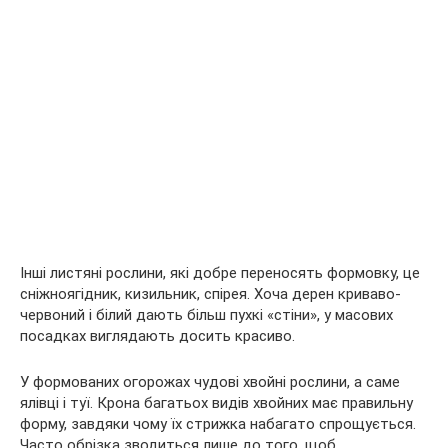
Інші листяні рослини, які добре переносять формовку, це
сніжноягідник, кизильник, спірея. Хоча дерен криваво-
червоний і білий дають більш пухкі «стіни», у масових
посадках виглядають досить красиво.
У формованих огорожах чудові хвойні рослини, а саме
ялівці і туї. Крона багатьох видів хвойних має правильну
форму, завдяки чому їх стрижка набагато спрощується.
Часто обрізка зводиться лише до того, щоб