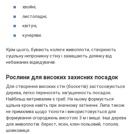
хвойні;
листопадні;
квітучі;
кучеряве.
Крім цього, бувають колючі живоплоти, створюють
суцільну непроникну стіну і захищають ділянку від
небажаних відвідувачів.
Рослини для високих захисних посадок
Для створення високих стін (боскетів) застосовуються
дерева, легко переносять загущенность посадок.
Найбільш витривалим є граб. На ньому формується
щільна крона навіть при значному затіненні. Липа також
не примхлива щодо тісноти і використовується для
формування огороджень висотою 3 м і вище. Інші дерева
для живоплотів: берест, ясен, клен польовий, тополя,
шовковиця.