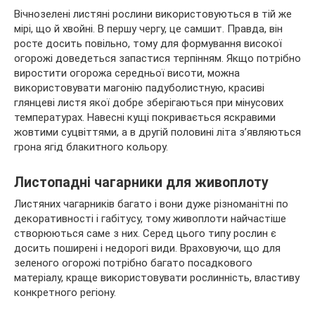
Вічнозелені листяні рослини використовуються в тій же
мірі, що й хвойні. В першу чергу, це самшит. Правда, він
росте досить повільно, тому для формування високої
огорожі доведеться запастися терпінням. Якщо потрібно
виростити огорожа середньої висоти, можна
використовувати магонію падуболистную, красиві
глянцеві листя якої добре зберігаються при мінусових
температурах. Навесні кущі покривається яскравими
жовтими суцвіттями, а в другій половині літа з’являються
грона ягід блакитного кольору.
Листопадні чагарники для живоплоту
Листяних чагарників багато і вони дуже різноманітні по
декоративності і габітусу, тому живоплоти найчастіше
створюються саме з них. Серед цього типу рослин є
досить поширені і недорогі види. Враховуючи, що для
зеленого огорожі потрібно багато посадкового
матеріалу, краще використовувати рослинність, властиву
конкретного регіону.