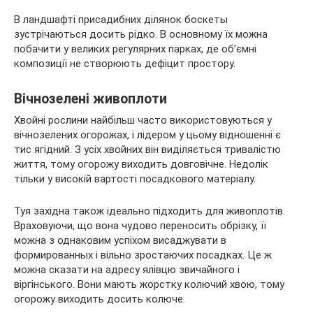
В ландшафті присадибних ділянок боскеты
зустрічаються досить рідко. В основному їх можна
побачити у великих регулярних парках, де об’ємні
композиції не створюють дефіцит простору.
Вічнозелені живоплоти
Хвойні рослини найбільш часто використовуються у
вічнозелених огорожах, і лідером у цьому відношенні є
тис ягідний. З усіх хвойних він виділяється тривалістю
життя, тому огорожу виходить довговічне. Недолік
тільки у високій вартості посадкового матеріалу.
Туя західна також ідеально підходить для живоплотів.
Враховуючи, що вона чудово переносить обрізку, її
можна з однаковим успіхом висаджувати в
формированных і вільно зростаючих посадках. Це ж
можна сказати на адресу ялівцю звичайного і
віргінського. Вони мають жорстку колючий хвою, тому
огорожу виходить досить колюче.