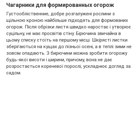
Чагарники для формированных огорож
Густообліственние, добре розгалужені рослини з
щільною кроною найбільше підходять для формованих
огорож. Після обрізки листя швидко наростає і утворює
суцільну, не має просвітів стіну. Бірючина звичайна в
цьому списку стоїть на першому місці. Шкірясті листки
зберігаються на кущах до пізньої осені, а в теплі зими не
зовсім опадають. З бирючини можна зробити огорожу
будь-якої висоти і ширини, причому, вона не дає
розростається кореневої порослі, ускладнює догляд за
садом.