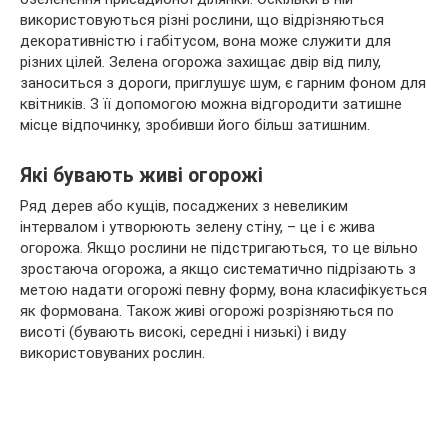
використовуються різні рослини, що відрізняються
декоративністю і габітусом, вона може служити для
різних цілей. Зелена огорожа захищає двір від пилу,
заноситься з дороги,
приглушує шум, є гарним фоном для
квітників. З її допомогою можна відгородити затишне
місце відпочинку, зробивши його більш затишним.
Які бувають живі огорожі
Ряд дерев або кущів, посаджених з невеликим
інтервалом і утворюють зелену стіну, – це і є жива
огорожа. Якщо рослини не підстригаються, то це вільно
зростаюча огорожа, а якщо систематично підрізають з
метою надати огорожі певну форму, вона класифікується
як формована. Також живі огорожі розрізняються по
висоті (бувають високі, середні і низькі) і виду
використовуваних рослин.