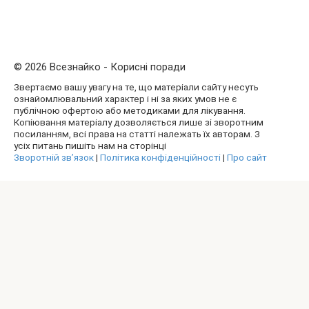
© 2026 Всезнайко - Корисні поради
Звертаємо вашу увагу на те, що матеріали сайту несуть
ознайомлювальний характер і ні за яких умов не є
публічною офертою або методиками для лікування.
Копіювання матеріалу дозволяється лише зі зворотним
посиланням, всі права на статті належать їх авторам. З
усіх питань пишіть нам на сторінці
Зворотній зв’язок
|
Політика конфіденційності
|
Про сайт