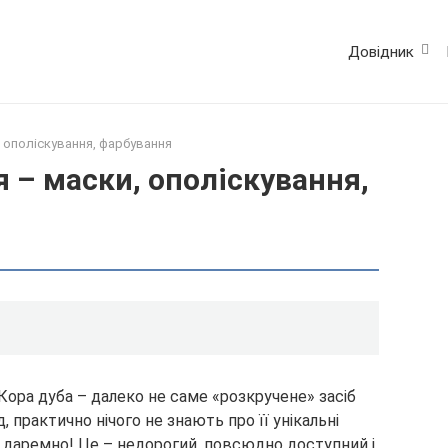
Довідник
, ополіскування, фарбування
я – маски, ополіскування,
 Кора дуба – далеко не саме «розкручене» засіб
 практично нічого не знають про її унікальні
 а даремно! Це – недорогий, повсюдно доступний і