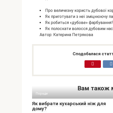
Про величезну користь дубової ко
Як приготувати з неї зміцнюючу п
Як робиться «дубове» фарбування
Як полоскати волосся дубовим нас
Автор: Катерина Петрякова
Сподобалася статт
Вам також 
Поради
Як вибрати кухарський ніж для
дому?