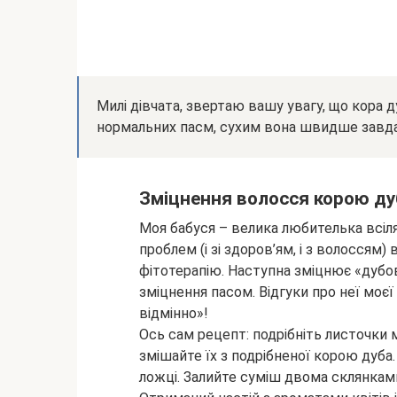
Милі дівчата, звертаю вашу увагу, що кора д
нормальних пасм, сухим вона швидше завд
Зміцнення волосся корою ду
Моя бабуся – велика любителька всіля
проблем (і зі здоров’ям, і з волосся
фітотерапію. Наступна зміцнює «дубов
зміцнення пасом. Відгуки про неї мо
відмінно»!
Ось сам рецепт: подрібніть листочки м’
змішайте їх з подрібненої корою дуба.
ложці. Залийте суміш двома склянками