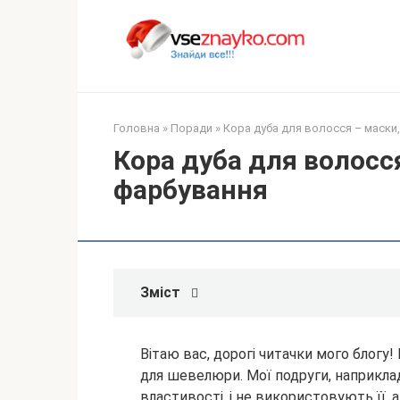
Перейти
до
вмісту
Головна
»
Поради
»
Кора дуба для волосся – маски
Кора дуба для волосс
фарбування
Зміст
Вітаю вас, дорогі читачки мого блогу!
для шевелюри. Мої подруги, наприклад,
властивості, і не використовують її,