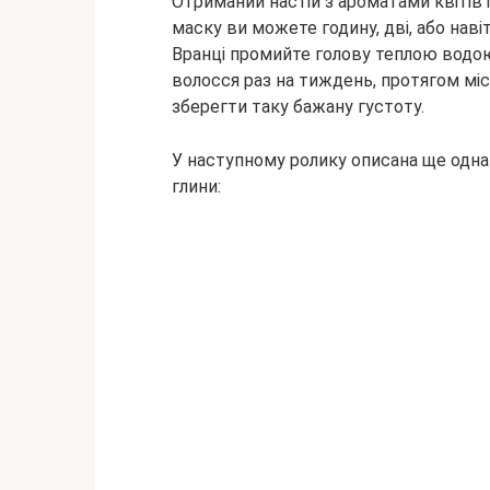
Отриманий настій з ароматами квітів 
маску ви можете годину, дві, або наві
Вранці промийте голову теплою водою
волосся раз на тиждень, протягом міся
зберегти таку бажану густоту.
У наступному ролику описана ще одна ц
глини: