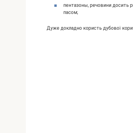
пентазоны, речовини досить рі
пасом;
Дуже докладно користь дубової кори 