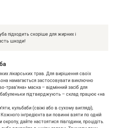
уба підходить скоріше для жирних і
асть шкоди!
ба
ких лікарських трав. Для вирішення своїх
м) вона намагається застосовувати виключно
о-трав’яна» маска – відмінний засіб для
єї бабуленьки підтверджують – склад працює «на
яти, кульбаби (свіжі або в сухому вигляді),
 Кожного інгредієнта ви повинні взяти по одній
 окропу, дайте настоятися півгодини, процідіть.