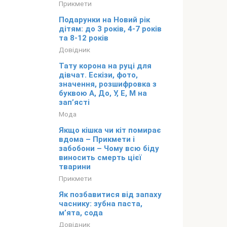
Прикмети
Подарунки на Новий рік
дітям: до 3 років, 4-7 років
та 8-12 років
Довідник
Тату корона на руці для
дівчат. Ескізи, фото,
значення, розшифровка з
буквою А, До, У, Е, М на
зап’ясті
Мода
Якщо кішка чи кіт помирає
вдома – Прикмети і
забобони – Чому всю біду
виносить смерть цієї
тварини
Прикмети
Як позбавитися від запаху
часнику: зубна паста,
м’ята, сода
Довідник