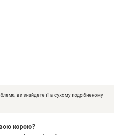
облема, ви знайдете її в сухому подрібненому
овою корою?