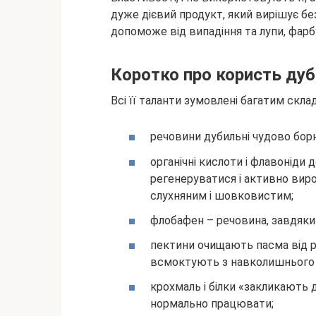
дуже дієвий продукт,
який вирішує бе
допоможе від випадіння та лупи, фар
Коротко про користь дуб
Всі її таланти зумовлені багатим скла
речовини дубильні чудово бор
органічні кислоти і флавоніди
регенеруватися і активно виро
слухняним і шовковистим;
флобафен – речовина, завдяки
пектини очищають пасма від рі
всмоктують з навколишнього
крохмаль і білки «закликають 
нормально працювати;