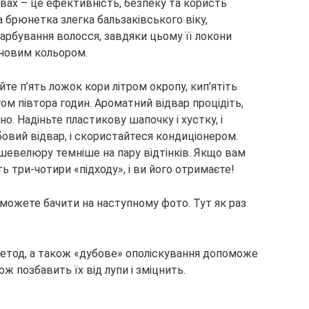
ах – це ефективність, безпеку та користь
а брюнетка злегка бальзаківського віку,
арбування волосся, завдяки цьому її локони
новим кольором.
те п’ять ложок кори літром окропу, кип’ятіть
ом півтора годин. Ароматний відвар процідіть,
но. Надіньте пластикову шапочку і хустку, і
бовий відвар, і скористайтеся кондиціонером.
евелюру темніше на пару відтінків. Якщо вам
ть три-чотири «підходу», і ви його отримаєте!
можете бачити на наступному фото. Тут як раз
тод, а також «дубове» ополіскування допоможе
ож позбавить їх від лупи і зміцнить.