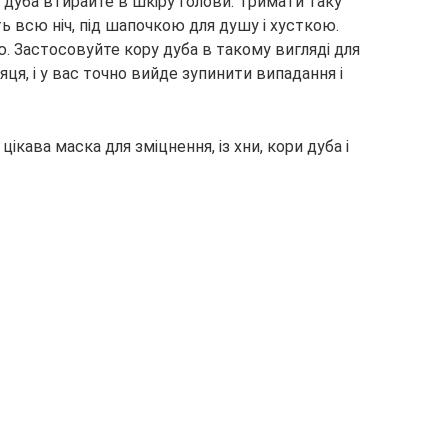
і дуба втирайте в шкіру голови. Тримати таку
ть всю ніч, під шапочкою для душу і хусткою.
. Застосовуйте кору дуба в такому вигляді для
ця, і у вас точно вийде зупинити випадання і
ікава маска для зміцнення, із хни, кори дуба і