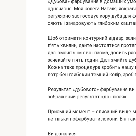
«Дубова» фарбування в домашніх умов
одночасно. Моя колега Наталя, яскрав
регулярно застосовує кору дуба для ф
сяють і зачаровують глибоким кашта
Щоб отримати контурний відвар, залий
п’ять хвилин, дайте настоятися протяг
далі змочіть їм свої пасма, досить ряс
зачекайте п’ять годин. Далі змийте ду
Кожна така процедура зробить вашу ш
потрібен глибокий темний колір, зробі
Результат «дубового» фарбування ви 
зображений результат «до і після»:
Приємний момент – описаний вище ме
не тільки пофарбувати локони. Він так
Ви дізналися: