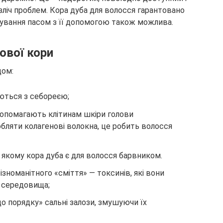
зліч проблем. Кора дуба для волосся гарантовано
бування пасом з її допомогою також можлива.
ової кори
дом:
ються з себореєю;
 допомагають клітинам шкіри голови
бляти колагенові волокна, це робить волосся
 якому кора дуба є для волосся барвником.
зноманітного «сміття» — токсинів, які вони
 середовища;
до порядку» сальні залози, змушуючи їх