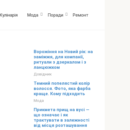
Кулінарія
Мода
Поради
Ремонт
Ворожіння на Новий рік: на
заміжжя, для компанії,
ритуали з дзеркалом і з
ланцюжком
Довідник
Темний попелястий колір
волосся. Фото, яка фарба
краще. Кому підходить
Мода
Прикмета прищ на вусі —
що означає і як
трактувати в залежності
від місця розташування