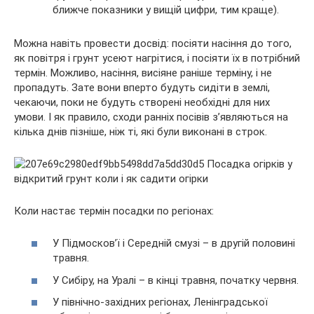
ближче показники у вищій цифри, тим краще).
Можна навіть провести досвід: посіяти насіння до того,
як повітря і грунт усеют нагрітися, і посіяти їх в потрібний
термін. Можливо, насіння, висіяне раніше терміну, і не
пропадуть. Зате вони вперто будуть сидіти в землі,
чекаючи, поки не будуть створені необхідні для них
умови. І як правило, сходи ранніх посівів з’являються на
кілька днів пізніше, ніж ті, які були виконані в строк.
Коли настає термін посадки по регіонах:
У Підмосков’ї і Середній смузі – в другій половині
травня.
У Сибіру, на Уралі – в кінці травня, початку червня.
У північно-західних регіонах, Ленінградської