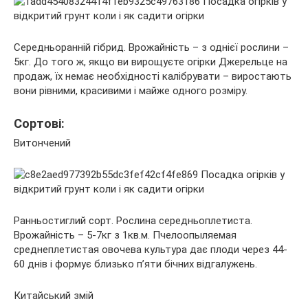
Середньоранній гібрид. Врожайність – з однієї рослини –
5кг. До того ж, якщо ви вирощуєте огірки Джерельце на
продаж, їх немає необхідності калібрувати – виростають
вони рівними, красивими і майже одного розміру.
Сортові:
Витончений
Ранньостиглий сорт. Рослина середньоплетиста.
Врожайність – 5-7кг з 1кв.м. Пчелоопыляемая
среднеплетистая овочева культура дає плоди через 44-
60 днів і формує близько п’яти бічних відгалужень.
Китайський змій