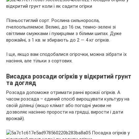
Пізньостиглий сорт. Рослина сильноросла,
пчелоопыляемое. Великі, до 16 см, темно-зелені зі
світлими смужками і пухирцями з білими шипах. Дуже
врожайні, з 1 кв. м збирають до 2 — 4 кг огірків.
І ще, якщо вам сподобалися огірочки, можна зібрати їх
насіння, але тільки з сортових.
Висадка розсади огірків у відкритий грунт
та догляд
Розсада допоможе отримати ранні врожаї огірків. А
часом розсада – єдиний спосіб вирощувати культуру на
своїй ділянці (якщо клімат або погодні умови не
дозволяє насінню прорости на грядці, вирости і дати
врожай).