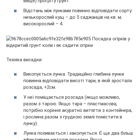
вище) прогріту грунт.
Відстань між лунками повинно відповідати сорту:
низькорослий кущ – до 5 саджанців на кв. м;
високорослий – 4.
Техніка висадки:
Викопується лунка. Традиційно глибина лунки
повинна відповідати висоті тари, в якій зростала
розсада, +2см.
У неї поміщається розсада (якщо можливо,
разом з тарою. Якщо тара – пластмасова,
потрібно коріння акуратно витягти з контейнера,
і рослина разом з грудкою землі помістити в
лунку).
Лунка поливається і закопується. Є ще два більш
ефективних методів посадки. Якщо