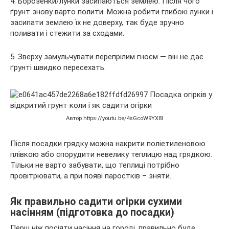
4. Борозенки/лунки засипаються землею. Після чого
ґрунт знову варто полити. Можна робити глибокі лунки і
засипати землею їх не доверху, так буде зручно
поливати і стежити за сходами.
5. Зверху замульчувати перепрілим гноєм — він не дає
ґрунті швидко пересехать.
Автор https://youtu.be/4sGcoW9YX8I
Після посадки грядку можна накрити поліетиленовою
плівкою або спорудити невелику теплицю над грядкою.
Тільки не варто забувати, що теплиці потрібно
провітрювати, а при появі паростків – зняти.
Як правильно садити огірки сухими
насінням (підготовка до посадки)
Перш ніж посіяти насіння на городі, правильно буде