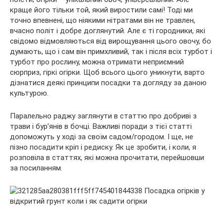
краще його тільки той, який виростили самі! Тоді ми
точно впевнені, що ніякими нітратами він не травлен,
вчасно політ і добре доглянутий. Але є ті городники, які
свідомо відмовляються від вирощування цього овочу, бо
думають, що і сам він примхливий, так і після всіх турбот і
турбот про рослину, можна отримати неприємний
сюрприз, гіркі огірки. Щоб всього цього уникнути, варто
дізнатися деякі принципи посадки та догляду за даною
культурою.
Паралельно раджу заглянути в статтю про добриві з
трави і бур’янів в бочці. Важливі поради з тієї статті
допоможуть у ході за своїм садом/городом. І ще, не
пізно посадити кріп і редиску. Як це зробити, і коли, я
розповіла в статтях, які можна прочитати, перейшовши
за посиланням.