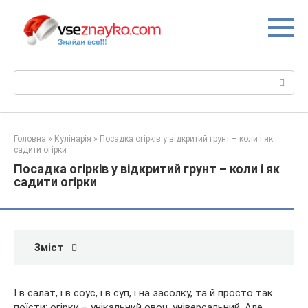
Перейти
до
вмісту
Пошук:
Головна
»
Кулінарія
»
Посадка огірків у відкритий грунт – коли і як
садити огірки
Посадка огірків у відкритий грунт – коли і як
садити огірки
Зміст
І в салат, і в соус, і в суп, і на засолку, та й просто так
поїсти; огірки – унікальний овоч, універсальний. Але