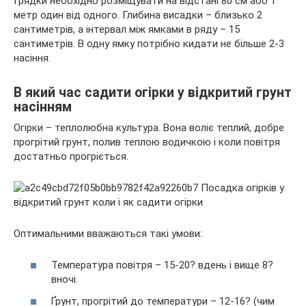
Грядки необхідно розміщувати на відстані 80 см або 1
метр один від одного. Глибина висадки – близько 2
сантиметрів, а інтервал між ямками в ряду – 15
сантиметрів. В одну ямку потрібно кидати не більше 2-3
насіння.
В який час садити огірки у відкритий грунт
насінням
Огірки – теплолюбна культура. Вона воліє теплий, добре
прогрітий грунт, полив теплою водичкою і коли повітря
достатньо прогріється.
Оптимальними вважаються такі умови:
Температура повітря – 15-20? вдень і вище 8?
вночі.
Ґрунт, прогрітий до температури – 12-16? (чим