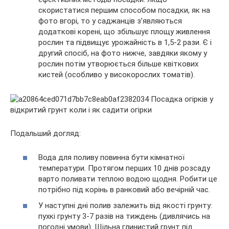
скористатися першим способом посадки, як на
фото вгорі, то у саджанців з’являються
додаткові корені, що збільшує площу живлення
рослин та підвищує урожайність в 1,5-2 рази. Є і
другий спосіб, на фото нижче, завдяки якому у
рослин потім утворюється більше квіткових
кистей (особливо у високорослих томатів).
Подальший догляд:
Вода для поливу повинна бути кімнатної
температури. Протягом перших 10 днів розсаду
варто поливати теплою водою щодня. Робити це
потрібно під корінь в ранковий або вечірній час.
У наступні дні полив залежить від якості грунту:
пухкі грунту 3-7 разів на тиждень (дивлячись на
погодні умови). Щільна глинистий грунт під