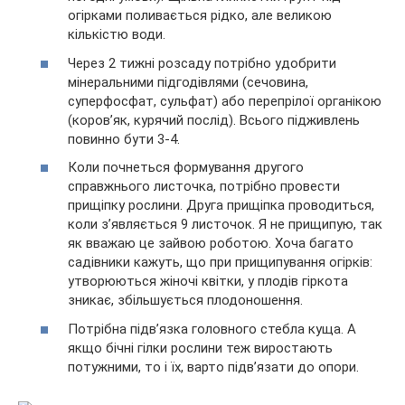
огірками поливається рідко, але великою
кількістю води.
Через 2 тижні розсаду потрібно удобрити
мінеральними підгодівлями (сечовина,
суперфосфат, сульфат) або перепрілої органікою
(коров’як, курячий послід). Всього підживлень
повинно бути 3-4.
Коли почнеться формування другого
справжнього листочка, потрібно провести
прищіпку рослини. Друга прищіпка проводиться,
коли з’являється 9 листочок. Я не прищипую, так
як вважаю це зайвою роботою. Хоча багато
садівники кажуть, що при прищипування огірків:
утворюються жіночі квітки, у плодів гіркота
зникає, збільшується плодоношення.
Потрібна підв’язка головного стебла куща. А
якщо бічні гілки рослини теж виростають
потужними, то і їх, варто підв’язати до опори.