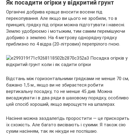
Як посадити огірки у відкритий грунт
Органічні добрива краще вносити восени під
перекопування. Але якщо ви цього не зробили, то в
принципі, грядку під огірки можна підготувати і навесні.
Землю удобрюємо і мотыжим, тим самим перемішуючи
добриво з землею. На 4 метрову однорядну грядку
приблизно по 4 відра (20-літрових) перепрілого гною.
Відстань між горизонтальними грядками не менше 70 см,
бажано 1,5 м., якщо ви не збираєтеся робити
вертикальну посадку, то не менше 45 див. Можна
висаджувати і в два ряди в шаховому порядку, особливо
цей спосіб хороший, якщо вирощуєте на шпалерах.
Насіння можна заздалегідь проростити — це прискорить
їх схожість. Але багато висівають і сухими. Я також сію
сухим насінням, так як нікуди не поспішаю.