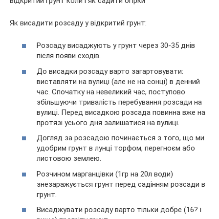
Як висадити розсаду у відкритий грунт:
Розсаду висаджують у грунт через 30-35 днів
після появи сходів.
До висадки розсаду варто загартовувати:
виставляти на вулиці (але не на сонці) в денний
час. Спочатку на невеликий час, поступово
збільшуючи тривалість перебування розсади на
вулиці. Перед висадкою розсада повинна вже на
протязі усього дня залишатися на вулиці.
Догляд за розсадою починається з того, що ми
удобрим грунт в лунці торфом, перегноєм або
листовою землею.
Розчином марганцівки (1гр на 20л води)
знезаражується грунт перед садінням розсади в
грунт.
Висаджувати розсаду варто тільки добре (16? і