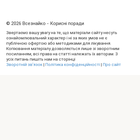
© 2026 Всезнайко - Корисні поради
Звертаємо вашу увагу на те, що матеріали сайту несуть
ознайомлювальний характер і ні за яких умов не є
публічною офертою або методиками для лікування.
Копіювання матеріалу дозволяється лише зі зворотним
посиланням, всі права на статті належать їх авторам. З
усіх питань пишіть нам на сторінці
Зворотній зв’язок
|
Політика конфіденційності
|
Про сайт