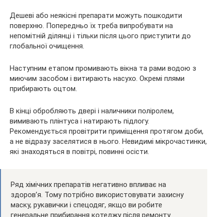
Дешеві або неякісні препарати можуть пошкодити
поверхню. Попередньо їх треба випробувати на
непомітній ділянці і тільки після цього приступити до
глобальної очищення.
Наступним етапом промивають вікна та рами водою з
миючим засобом і витирають насухо. Окремі плями
прибирають оцтом.
В кінці обробляють двері і наличники поліролем,
вимивають плінтуса і натирають підлогу.
Рекомендується провітрити приміщення протягом доби,
а не відразу заселятися в нього. Невидимі мікрочастинки,
які знаходяться в повітрі, повинні осісти.
Ряд хімічних препаратів негативно впливає на
здоров’я. Тому потрібно використовувати захисну
маску, рукавички і спецодяг, якщо ви робите
генеральне прибирання котеджу після ремонту