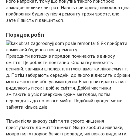
його напрокат, тому що покупка такого пристрою
зажадає великих витрат. Навіть при оренді пилососа ціна
прибирання будинку після ремонту трохи зросте, але
зате її якість підвищиться.
Порядок робіт
Приводити котедж в порядок починають з виносу
сміття. Це роблять поетапно. Спочатку вивозять
великий: залишки шпалер, плінтусів, шматки лінолеуму і т.
д. Потім забирають середній, до якого відносять обрізки
монтажної піни або уламки цегли. В кінці витирають пил,
видаляють пісок і дрібне сміття. Дрібні частинки
змітають з усіх поверхонь сухим методом, потім
переходять до вологого мийці. Подібний процес може
зайняти кілька днів.
Тільки після вивозу сміття та сухого чищення
приступають до миття кімнат. Якщо зробити навпаки,
мокра пил утворює білясті розводи, які важко видалити.