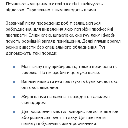
Починають чищення з стелі та стін і закінчують
підлогою. Паралельно з цим виводять плями.
Зазвичай після проведених робіт залишаються
забруднення, для видалення яких потрібні професійні
препарати. Сліди клею, шпаклівки, скотчу, лаку і фарби
псують зовнішній вигляд приміщення. Деякі плями взагалі
важко вивести без спеціального обладнання. Тут
допоможуть такі поради:
Монтажну піну прибирають, тільки поки вона не
засохла. Потім зробити це дуже важко.
Вапняні нальоти нейтралізують будь кислотою:
оцтової, лимонної.
Жирні плями на ламінаті виводять тальком і
скипидаром.
Для видалення мастил використовують ацетон
або рідина для зняття лаку. Для цієї мети
підійдуть будь-які сильні розчинники.