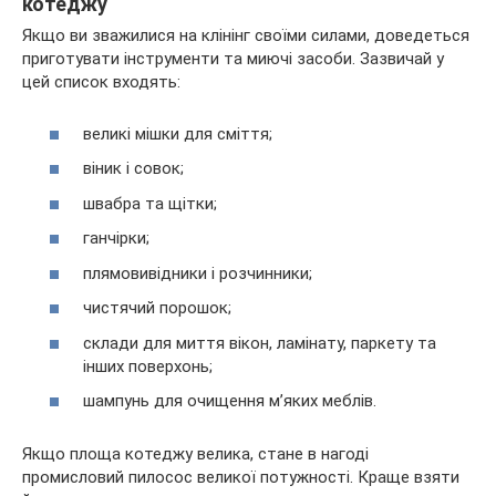
котеджу
Якщо ви зважилися на клінінг своїми силами, доведеться
приготувати інструменти та миючі засоби. Зазвичай у
цей список входять:
великі мішки для сміття;
віник і совок;
швабра та щітки;
ганчірки;
плямовивідники і розчинники;
чистячий порошок;
склади для миття вікон, ламінату, паркету та
інших поверхонь;
шампунь для очищення м’яких меблів.
Якщо площа котеджу велика, стане в нагоді
промисловий пилосос великої потужності. Краще взяти