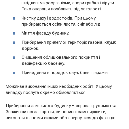
шкідливі мікроорганізми, спори грибка і віруси.
Така операція позбавить від затхлості.
Чистку даху і водостоків. При цьому
прибираються осіли листя, сніг або лід.
Миття фасаду будинку.
Прибирання прилеглої території: газонів, клумб,
доріжок.
Очищення облицювального покриття і
дезінфекцію басейну.
Приведення в порядок саун, бань і гаражів.
Можливе виконання інших необхідних робіт. У цьому
випадку послуга окремо обмовляється.
Прибирання заміського будинку – справа трудомістка.
Зваживши всі за і проти, ви повинні самі вирішити,
виконати її своїми силами або звернутися до фахівців.