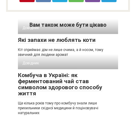
Вам також може бути цікаво
Довідник
Які запахи не люблять коти
Кіт сприймає дім не лише очима, а й носом, тому
звичний для людини аромат
Довідник
Комбуча в Україні: як
ферментований чай став
символом здорового способу
життя
Ще кілька років тому про комбучу знали лише
прихильники східної медицини й поціновувачі
натуральних