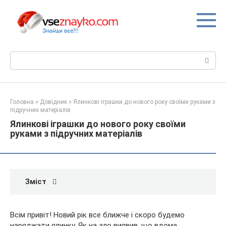
Перейти
до
вмісту
Пошук:
Головна
»
Довідник
»
Ялинкові іграшки до нового року своїми руками з
підручних матеріалів
Ялинкові іграшки до нового року своїми
руками з підручних матеріалів
Зміст
Всім привіт! Новий рік все ближче і скоро будемо
наряджати ялинку. Як на зло виявив, що вдома