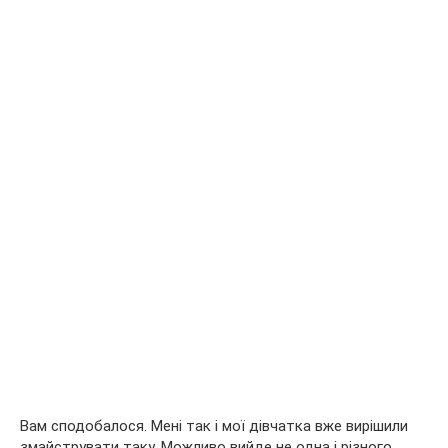
Вам сподобалося. Мені так і мої дівчатка вже вирішили
змайструвати таку. Можливо вийде не одна і різного