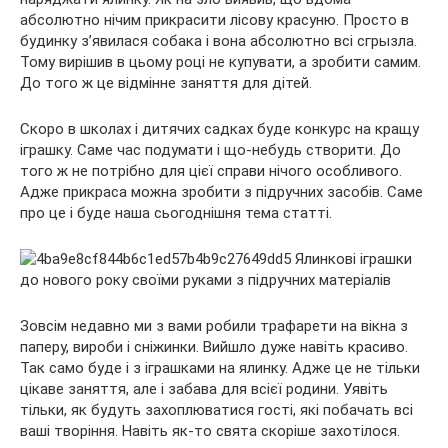
абсолютно нічим прикрасити лісову красуню. Просто в
будинку з’явилася собака і вона абсолютно всі сгрызла.
Тому вирішив в цьому році не купувати, а зробити самим.
До того ж це
відмінне заняття для дітей.
Скоро в школах і дитячих садках буде конкурс на кращу
іграшку. Саме час подумати і що-небудь створити. До
того ж не потрібно для цієї справи нічого особливого.
Адже прикраса можна зробити з підручних засобів. Саме
про це і буде наша сьогоднішня тема статті.
Зовсім недавно ми з вами робили трафарети на вікна з
паперу, вироби і сніжинки. Вийшло дуже навіть красиво.
Так само буде і з іграшками на ялинку. Адже це не тільки
цікаве заняття, але і забава для всієї родини. Уявіть
тільки, як будуть захоплюватися гості, які побачать всі
ваші творіння. Навіть як-то свята скоріше захотілося.