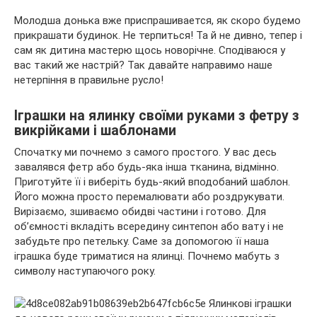
Молодша донька вже приспрашивается, як скоро будемо
прикрашати будинок. Не терпиться! Та й не дивно, тепер і
сам як дитина мастерю щось новорічне. Сподіваюся у
вас такий же настрій? Так давайте направимо наше
нетерпіння в правильне русло!
Іграшки на ялинку своїми руками з фетру з
викрійками і шаблонами
Спочатку ми почнемо з самого простого. У вас десь
завалявся фетр або будь-яка інша тканина, відмінно.
Приготуйте її і виберіть будь-який вподобаний шаблон.
Його можна просто перемалювати або роздрукувати.
Вирізаємо, зшиваємо обидві частини і готово. Для
об’ємності вкладіть всередину синтепон або вату і не
забудьте про петельку. Саме за допомогою її наша
іграшка буде триматися на ялинці. Почнемо мабуть з
символу наступаючого року.