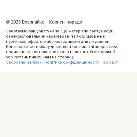
© 2026 Всезнайко - Корисні поради
Звертаємо вашу увагу на те, що матеріали сайту несуть
ознайомлювальний характер і ні за яких умов не є
публічною офертою або методиками для лікування.
Копіювання матеріалу дозволяється лише зі зворотним
посиланням, всі права на статті належать їх авторам. З
усіх питань пишіть нам на сторінці
Зворотній зв’язок
|
Політика конфіденційності
|
Про сайт