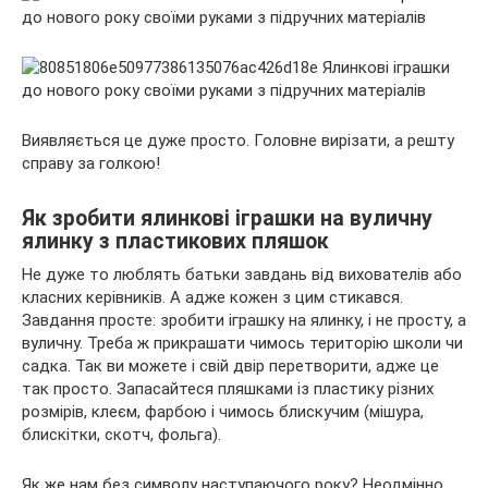
Виявляється це дуже просто. Головне вирізати, а решту
справу за голкою!
Як зробити ялинкові іграшки на вуличну
ялинку з пластикових пляшок
Не дуже то люблять батьки завдань від вихователів або
класних керівників. А адже кожен з цим стикався.
Завдання просте: зробити іграшку на ялинку, і не просту, а
вуличну. Треба ж прикрашати чимось територію школи чи
садка. Так ви можете і свій двір перетворити, адже це
так просто. Запасайтеся пляшками із пластику різних
розмірів, клеєм, фарбою і чимось блискучим (мішура,
блискітки, скотч, фольга).
Як же нам без символу наступаючого року? Неодмінно