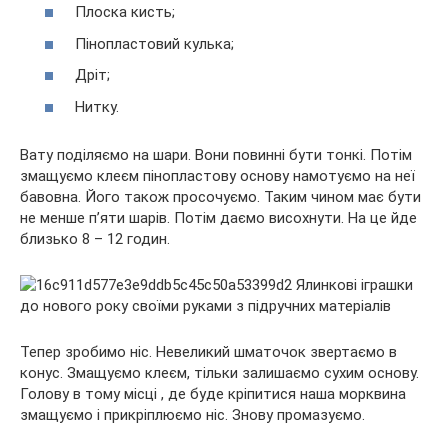
Плоска кисть;
Пінопластовий кулька;
Дріт;
Нитку.
Вату поділяємо на шари. Вони повинні бути тонкі. Потім
змащуємо клеєм пінопластову основу намотуємо на неї
бавовна. Його також просочуємо. Таким чином має бути
не менше п’яти шарів. Потім даємо висохнути. На це йде
близько 8 – 12 годин.
Тепер зробимо ніс. Невеликий шматочок звертаємо в
конус. Змащуємо клеєм, тільки залишаємо сухим основу.
Голову в тому місці , де буде кріпитися наша морквина
змащуємо і прикріплюємо ніс. Знову промазуємо.