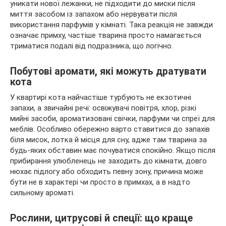
уникати нової лежанки, не підходити до миски після
миття засобом із запахом або нервувати після
використання парфумів у кімнаті. Така реакція не завжди
означає примху, частіше тварина просто намагається
триматися подалі від подразника, що логічно.
Побутові аромати, які можуть дратувати
кота
У квартирі кота найчастіше турбують не екзотичні
запахи, а звичайні речі: освіжувачі повітря, хлор, різкі
мийні засоби, ароматизовані свічки, парфуми чи спреї для
меблів. Особливо обережно варто ставитися до запахів
біля мисок, лотка й місця для сну, адже там тварина за
будь-яких обставин має почуватися спокійно. Якщо після
прибирання улюбленець не заходить до кімнати, довго
нюхає підлогу або обходить певну зону, причина може
бути не в характері чи просто в примхах, а в надто
сильному ароматі.
Рослини, цитрусові й спеції: що краще