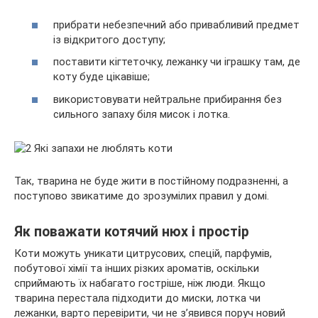
прибрати небезпечний або привабливий предмет
із відкритого доступу;
поставити кігтеточку, лежанку чи іграшку там, де
коту буде цікавіше;
використовувати нейтральне прибирання без
сильного запаху біля мисок і лотка.
Так, тварина не буде жити в постійному подразненні, а
поступово звикатиме до зрозумілих правил у домі.
Як поважати котячий нюх і простір
Коти можуть уникати цитрусових, спецій, парфумів,
побутової хімії та інших різких ароматів, оскільки
сприймають їх набагато гостріше, ніж люди. Якщо
тварина перестала підходити до миски, лотка чи
лежанки, варто перевірити, чи не з’явився поруч новий