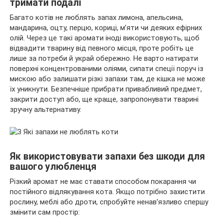
тримати подалі
Багато котів не люблять запах лимона, апельсина,
мандарина, оцту, перцю, кориці, м’яти чи деяких ефірних
олій. Через це такі аромати іноді використовують, щоб
відвадити тварину від певного місця, проте робіть це
лише за потреби й украй обережно. Не варто натирати
поверхні концентрованими оліями, сипати спеції поруч із
мискою або залишати різкі запахи там, де кішка не може
їх уникнути. Безпечніше прибрати привабливий предмет,
закрити доступ або, ще краще, запропонувати тварині
зручну альтернативу.
Як використовувати запахи без шкоди для
вашого улюбленця
Різкий аромат не має ставати способом покарання чи
постійного відлякування кота. Якщо потрібно захистити
рослину, меблі або дроти, спробуйте ненав’язливо спершу
змінити сам простір: