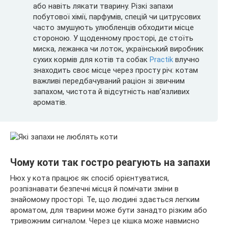
або навіть лякати тварину. Різкі запахи
побутової хімії, парфумів, спецій чи цитрусових
часто змушують улюбленців обходити місце
стороною. У щоденному просторі, де стоїть
миска, лежанка чи лоток, український виробник
сухих кормів для котів та собак
Practik
влучно
знаходить своє місце через просту річ: котам
важливі передбачуваний раціон зі звичним
запахом, чистота й відсутність нав’язливих
ароматів.
Чому коти так гостро реагують на запахи
Нюх у кота працює як спосіб орієнтуватися,
розпізнавати безпечні місця й помічати зміни в
знайомому просторі. Те, що людині здається легким
ароматом, для тварини може бути занадто різким або
тривожним сигналом. Через це кішка може навмисно