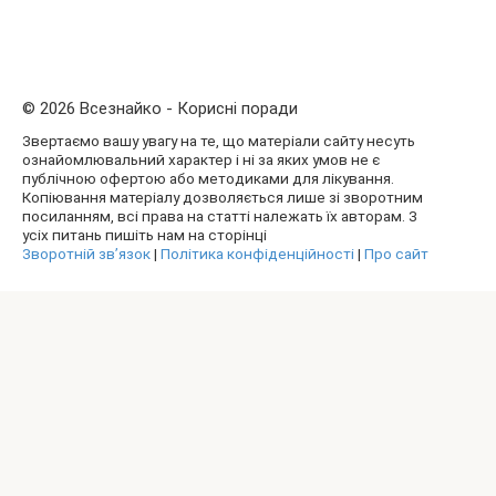
© 2026 Всезнайко - Корисні поради
Звертаємо вашу увагу на те, що матеріали сайту несуть
ознайомлювальний характер і ні за яких умов не є
публічною офертою або методиками для лікування.
Копіювання матеріалу дозволяється лише зі зворотним
посиланням, всі права на статті належать їх авторам. З
усіх питань пишіть нам на сторінці
Зворотній зв’язок
|
Політика конфіденційності
|
Про сайт