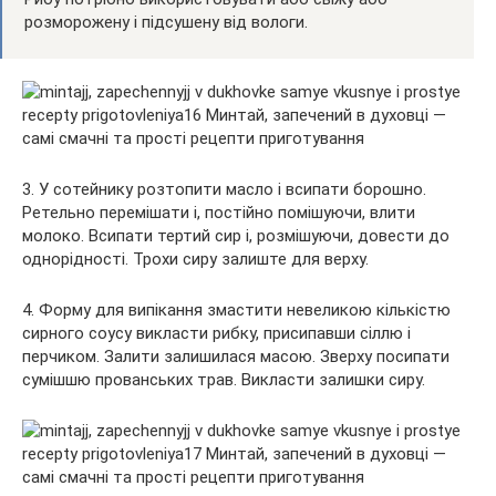
розморожену і підсушену від вологи.
3. У сотейнику розтопити масло і всипати борошно.
Ретельно перемішати і, постійно помішуючи, влити
молоко. Всипати тертий сир і, розмішуючи, довести до
однорідності. Трохи сиру залиште для верху.
4. Форму для випікання змастити невеликою кількістю
сирного соусу викласти рибку, присипавши сіллю і
перчиком. Залити залишилася масою. Зверху посипати
сумішшю прованських трав. Викласти залишки сиру.