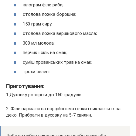
кілограм філе риби;
столова ложка борошна;
150 грам сиру;
столова ложка вершкового масла;
300 мл молока;
перчик і сіль на смак;
суміш прованських трав на смак;
трохи зелені.
Приготування:
1.Духовку розігріти до 150 градусів.
2. Філе нарізати на порційні шматочки і викласти їх на
деко. Прибрати в духовку на 5-7 хвилин.
Рибу потрібно використовувати або свіжу або