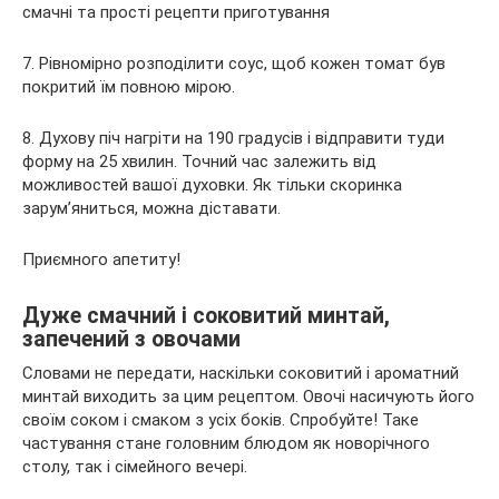
7. Рівномірно розподілити соус, щоб кожен томат був
покритий їм повною мірою.
8. Духову піч нагріти на 190 градусів і відправити туди
форму на 25 хвилин. Точний час залежить від
можливостей вашої духовки. Як тільки скоринка
зарум’яниться, можна діставати.
Приємного апетиту!
Дуже смачний і соковитий минтай,
запечений з овочами
Словами не передати, наскільки соковитий і ароматний
минтай виходить за цим рецептом. Овочі насичують його
своїм соком і смаком з усіх боків. Спробуйте! Таке
частування стане головним блюдом як новорічного
столу, так і сімейного вечері.