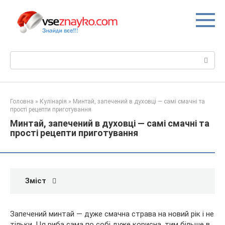
Перейти
до
вмісту
Пошук:
Головна
»
Кулінарія
»
Минтай, запечений в духовці — самі смачні та
прості рецепти приготування
Минтай, запечений в духовці — самі смачні та
прості рецепти приготування
Зміст
Запечений минтай — дуже смачна страва на новий рік і не
тільки. Ця риба сама по собі дуже корисна, тим більше в