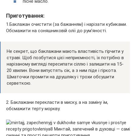
пісне масло.
Приготування:
1.Баклажан очистити (за бажанням) і нарізати кубиками.
Обсмажити на соняшниковій олії до рум’яності.
Не секрет, що баклажани мають властивість гірчити у
страві. Щоб позбутися цієї неприємності, їх потрібно в
нарізаному вигляді пересипати сіллю і залишити на 15-
20 хвилин. Вони випустять сік, а з ним піде і гіркота.
Шматочки промити на друшляку і трохи обсушити
серветкою.
2. Баклажани перекласти в миску, а на заміну їм,
обсмажити терту моркву.