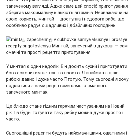
запеченому вигляді. Адже саме цей спосіб приготування
зберігає максимальну кількість вітамінів. Незважаючи на
свою користь, минтай — доступна і недорога риба, що
особливо радує ощадливих і дбайливих господинь.
У минтая є один недолік. Він досить сухий і приготувати
його соковитим не так-то просто. Я знайома з цією
рибою давно і дуже часто її готую. Тому, сьогодні я хочу
поділитися з вами рецептами самого смачного
запеченого минтая.
Це блюдо стане гідним гарячим частуванням на Новий
рік. І в будні готувати таку рибку можна дуже просто і
часто.
Сьогоднішні рецепти будуть найсмачнішими, ошатними і