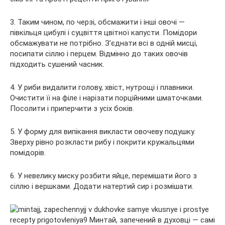
3. Таким чином, по черзі, обсмажити і інші овочі —
півкільця цибулі і суцвіття цвітної капусти. Помідори
обсмажувати не потрібно. З’єднати всі в одній мисці,
посипати сіллю і перцем. Відмінно до таких овочів
підходить сушений часник.
4. У риби видалити голову, хвіст, нутрощі і плавники.
Очистити її на філе і нарізати порційними шматочками.
Посолити і приперчити з усіх боків.
5. У форму для випікання викласти овочеву подушку.
Зверху рівно розкласти рибу і покрити кружальцями
помідорів.
6. У невелику миску розбити яйце, перемішати його з
сіллю і вершками. Додати натертий сир і розмішати.