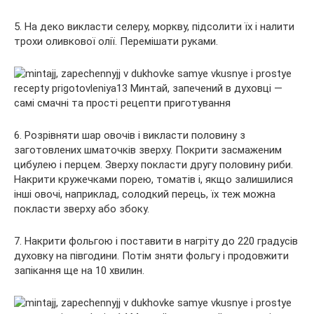
5. На деко викласти селеру, моркву, підсолити їх і налити
трохи оливкової олії. Перемішати руками.
6. Розрівняти шар овочів і викласти половину з
заготовлених шматочків зверху. Покрити засмаженим
цибулею і перцем. Зверху покласти другу половину риби.
Накрити кружечками порею, томатів і, якщо залишилися
інші овочі, наприклад, солодкий перець, їх теж можна
покласти зверху або збоку.
7. Накрити фольгою і поставити в нагріту до 220 градусів
духовку на півгодини. Потім зняти фольгу і продовжити
запікання ще на 10 хвилин.