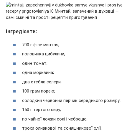
Інгредієнти:
700 г філе минтая;
половинка цибулини;
один томат;
одна морквина;
два стебла селери;
100 грам порею;
солодкий червоний перчик середнього розміру;
150 г тертого сиру;
по чайної ложки солі і чебрецю;
трохи оливкової та соняшникової олії.