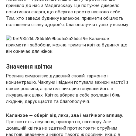
прийшло до нас з Мадагаскару. Це потужне джерело
позитивної енергії, що оберігає простір навколо себе.
Тим, хто заведе будинку каланхое, прикмети обіцяють
поліпшення стану здоров’я, благополуччя і успіх у всьому.
Значення квітки
Рослина символізує душевний спокій, гармонію і
концентрацію. Чаклуни і відьми готували захисні настої з
соком рослини, а цілителі використовували його в
лікувальних цілях. Квітка вбирає в себе розлади і біль
людини, дарує щастя та благополуччя.
Каланхое — оберіг від лиха, зла і магічного впливу.
Протистоїть псування, приворотів, наговору. Але
домашній квітка не здатний протистояти отруйним
настоїв, звареним з іншого такого ж рослини. Якщо в