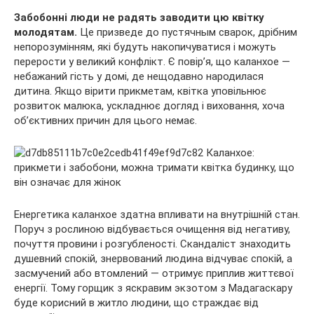
Забобонні люди не радять заводити цю квітку
молодятам.
Це призведе до пустячным сварок, дрібним
непорозумінням, які будуть накопичуватися і можуть
перерости у великий конфлікт. Є повір’я, що каланхое —
небажаний гість у домі, де нещодавно народилася
дитина. Якщо вірити прикметам, квітка уповільнює
розвиток малюка, ускладнює догляд і виховання, хоча
об’єктивних причин для цього немає.
Енергетика каланхое здатна впливати на внутрішній стан.
Поруч з рослиною відбувається очищення від негативу,
почуття провини і розгубленості. Скандаліст знаходить
душевний спокій, знервований людина відчуває спокій, а
засмучений або втомлений — отримує приплив життєвої
енергії. Тому горщик з яскравим экзотом з Мадагаскару
буде корисний в житло людини, що страждає від