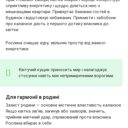
сприятливу енергетику і щедро ділиться нею з
мешканцями квартири. Привертає бажаних гостей в
будинок і відштовхує небажаних. Прикмети і забобони
про каланхое діють з першого дотику власника до
квітки.
Рослина очищає ауру, звільняє простір від важкої
енергетики.
Квітучий кущик приносить мир і налагоджує
стосунки навіть між непримиренними ворогами.
Для гармонії в родині
Захист родини — основне містичне властивість каланхое.
Якщо квітка зів’яв, загинув або захворів, значить,
прийняв магічний удар, спрямований проти власника.
Рослина вбирає в себе: