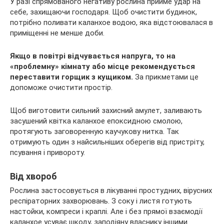
У разі спрямованого негативу рослина прийме удар на
себе, захищаючи господаря. Щоб очистити будинок,
потрібно поливати каланхое водою, яка відстоювалася в
приміщенні не менше доби.
Якщо в повітрі відчувається напруга, то на
«проблемну» кімнату або місце рекомендується
переставити горщик з кущиком.
За прикметами це
допоможе очистити простір.
Щоб виготовити сильний захисний амулет, заливають
засушений квітка каланхое епоксидною смолою,
протягують заговоренную каучукову нитка. Так
отримують один з найсильніших оберегів від пристріту,
псування і привороту.
Від хвороб
Рослина застосовується в лікуванні простудних, вірусних
респіраторних захворювань. З соку і листя готують
настойки, компреси і краплі. Але і без прямої взаємодії
каланхое усуває шкоду, заподіяну власнику іншими