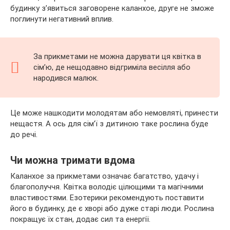
будинку з’явиться заговорене каланхое, друге не зможе
поглинути негативний вплив.
За прикметами не можна дарувати ця квітка в
сім’ю, де нещодавно відгриміла весілля або
народився малюк.
Це може нашкодити молодятам або немовляті, принести
нещастя. А ось для сім’ї з дитиною таке рослина буде
до речі.
Чи можна тримати вдома
Каланхое за прикметами означає багатство, удачу і
благополуччя. Квітка володіє цілющими та магічними
властивостями. Езотерики рекомендують поставити
його в будинку, де є хворі або дуже старі люди. Рослина
покращує їх стан, додає сил та енергії.