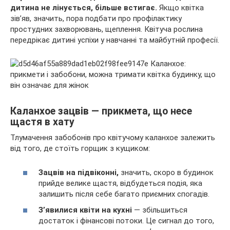
дитина не лінується, більше встигає.
Якщо квітка
зів’яв, значить, пора подбати про профілактику
простудних захворювань, щеплення. Квітуча рослина
передрікає дитині успіхи у навчанні та майбутній професії.
Каланхое зацвів — прикмета, що несе
щастя в хату
Тлумачення забобонів про квітучому каланхое залежить
від того, де стоїть горщик з кущиком:
Зацвів на підвіконні,
значить, скоро в будинок
прийде велике щастя, відбудеться подія, яка
залишить після себе багато приємних спогадів.
З’явилися квіти на кухні
— збільшиться
достаток і фінансові потоки. Це сигнал до того,