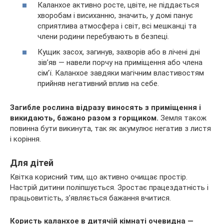
Каланхое активно росте, цвіте, не піддається
хворобам і висиханню, значить, у домі панує
сприятлива атмосфера і світ, всі мешканці та
члени родини перебувають в безпеці.
Кущик засох, загинув, захворів або в лічені дні
зів’яв — навели порчу на приміщення або члена
сім’ї. Каланхое завдяки магічним властивостям
прийняв негативний вплив на себе.
Загибле рослина відразу виносять з приміщення і
викидають, бажано разом з горщиком.
Земля також
повинна бути викинута, так як акумулює негатив з листя
і коріння.
Для дітей
Квітка корисний тим, що активно очищає простір.
Настрій дитини поліпшується. Зростає працездатність і
працьовитість, з’являється бажання вчитися.
Користь каланхое в дитячій кімнаті очевидна —