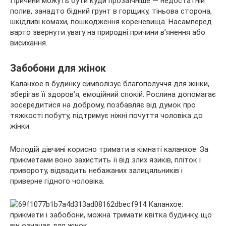
Причини можуть бути куди прозаїчніше — недостатній
полив, занадто бідний грунт в горщику, тіньова сторона,
шкідливі комахи, пошкодження кореневища. Насамперед
варто звернути увагу на природні причини в’янення або
висихання.
Забобони для жінок
Каланхое в будинку символізує благополуччя для жінки,
зберігає її здоров’я, емоційний спокій. Рослина допомагає
зосередитися на доброму, позбавляє від думок про
тяжкості побуту, підтримує ніжні почуття чоловіка до
жінки.
Молодій дівчині корисно тримати в кімнаті каланхое. За
прикметами воно захистить її від злих язиків, пліток і
привороту, відвадить небажаних залицяльників і
приверне гідного чоловіка.