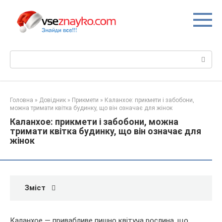
Перейти
до
вмісту
Пошук:
Головна
»
Довідник
»
Прикмети
»
Каланхое: прикмети і забобони,
можна тримати квітка будинку, що він означає для жінок
Каланхое: прикмети і забобони, можна
тримати квітка будинку, що він означає для
жінок
Зміст
Каланхое — привабливе пишно квітуча рослина, що