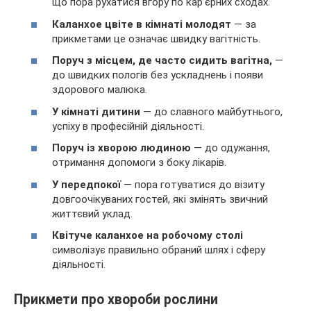
що пора рухатися вгору по кар’єрних сходах.
Каланхое цвіте в кімнаті молодят
— за
прикметами це означає швидку вагітність.
Поруч з місцем, де часто сидить вагітна,
—
до швидких пологів без ускладнень і появи
здорового малюка.
У кімнаті дитини
— до славного майбутнього,
успіху в професійній діяльності.
Поруч із хворою людиною
— до одужання,
отримання допомоги з боку лікарів.
У передпокої
— пора готуватися до візиту
довгоочікуваних гостей, які змінять звичний
життєвий уклад.
Квітуче каланхое на робочому столі
символізує правильно обраний шлях і сферу
діяльності.
Прикмети про хвороби рослини