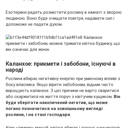
Езотерики радять розмістити рослину в кімнаті з хворою
людиною. Воно буде очищати повітря, надавати сил і
допоможе не падати духом.
Каланхое: прикмети і забобони, існуючі в
народі
Рослина вбирає негативну енергію при умисному впливі з
боку власника. Якщо вірити забобонам, відьми часто
вирощують каланхое. З цієї причини не варто сваритися
або скаржитися на життя поруч з квітучим кущиком.
Він
буде зберігати накопичений негатив, що може
погано позначитися на зовнішньому вигляді
рослини, і на стані господаря.
Крім «темних» емоцій, квітка збирає і хороші: концентрує