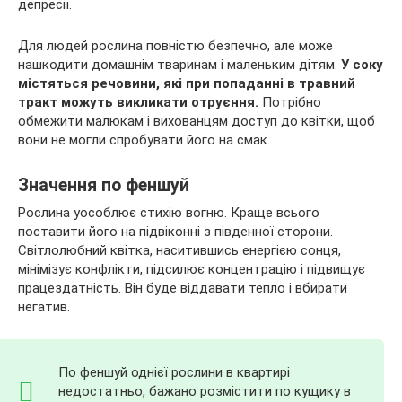
депресії.
Для людей рослина повністю безпечно, але може
нашкодити домашнім тваринам і маленьким дітям.
У соку
містяться речовини, які при попаданні в травний
тракт можуть викликати отруєння.
Потрібно
обмежити малюкам і вихованцям доступ до квітки, щоб
вони не могли спробувати його на смак.
Значення по феншуй
Рослина уособлює стихію вогню. Краще всього
поставити його на підвіконні з південної сторони.
Світлолюбний квітка, наситившись енергією сонця,
мінімізує конфлікти, підсилює концентрацію і підвищує
працездатність. Він буде віддавати тепло і вбирати
негатив.
По феншуй однієї рослини в квартирі
недостатньо, бажано розмістити по кущику в