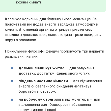
кожній кімнаті.
Каланхое корисний для будинку і його мешканців. За
прикметами він додає енергії, заряджає атмосферу в
кімнаті. Втомлений організм отримує приплив сил,
швидше відновлюється, якщо людина трохи посидить
поруч з рослиною.
Прихильники філософії феншуй пропонують три варіанти
розміщення квітки:
дальній лівий кут житла
— для залучення
достатку, достатку і фінансового успіху;
південна частина кімнати
— для підживлення
енергією, безпечного скидання негативу і
боротьби зі стресом;
на робочому столі зліва від монітора
— для
відновлення сил і бадьорості, збільшення
продуктивності праці.