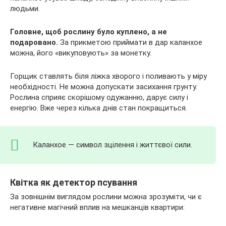
людьми.
Головне, щоб рослину було куплено, а не
подаровано.
За прикметою приймати в дар каланхое
можна, його «викуповують» за монетку.
Горщик ставлять біля ліжка хворого і поливають у міру
необхідності. Не можна допускати засихання грунту.
Рослина сприяє скорішому одужанню, дарує силу і
енергію. Вже через кілька днів стан покращиться.
Каланхое — символ зцілення і життєвої сили.
Квітка як детектор псування
За зовнішнім виглядом рослини можна зрозуміти, чи є
негативне магічний вплив на мешканців квартири: