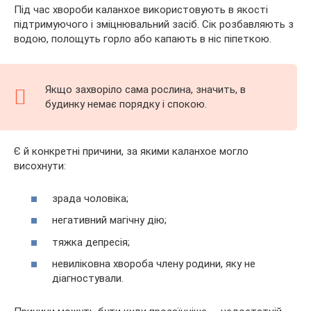
Під час хвороби каланхое використовують в якості
підтримуючого і зміцнювальний засіб. Сік розбавляють з
водою, полощуть горло або капають в ніс піпеткою.
Якщо захворіло сама рослина, значить, в
будинку немає порядку і спокою.
Є й конкретні причини, за якими каланхое могло
висохнути:
зрада чоловіка;
негативний магічну дію;
тяжка депресія;
невиліковна хвороба члену родини, яку не
діагностували.