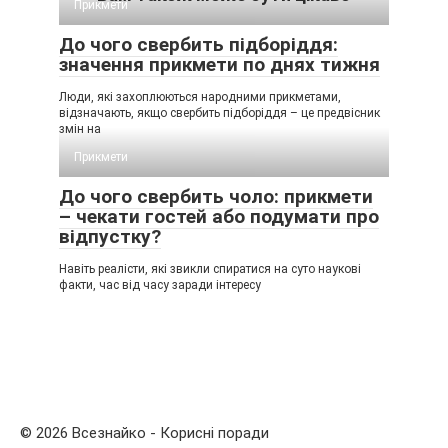
Прикмети
До чого свербить підборіддя:
значення прикмети по днях тижня
Люди, які захоплюються народними прикметами,
відзначають, якщо свербить підборіддя – це предвісник
змін на
Прикмети
До чого свербить чоло: прикмети
– чекати гостей або подумати про
відпустку?
Навіть реалісти, які звикли спиратися на суто наукові
факти, час від часу заради інтересу
© 2026 Всезнайко - Корисні поради