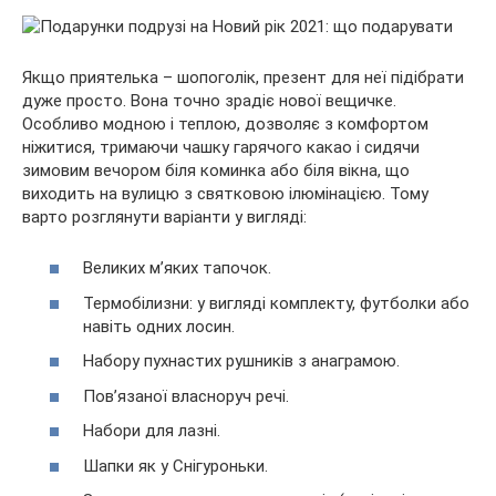
Якщо приятелька – шопоголік, презент для неї підібрати
дуже просто. Вона точно зрадіє нової вещичке.
Особливо модною і теплою, дозволяє з комфортом
ніжитися, тримаючи чашку гарячого какао і сидячи
зимовим вечором біля коминка або біля вікна, що
виходить на вулицю з святковою ілюмінацією. Тому
варто розглянути варіанти у вигляді:
Великих м’яких тапочок.
Термобілизни: у вигляді комплекту, футболки або
навіть одних лосин.
Набору пухнастих рушників з анаграмою.
Пов’язаної власноруч речі.
Набори для лазні.
Шапки як у Снігуроньки.