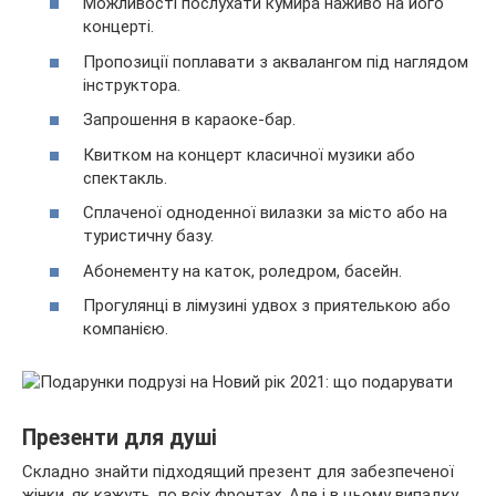
Можливості послухати кумира наживо на його
концерті.
Пропозиції поплавати з аквалангом під наглядом
інструктора.
Запрошення в караоке-бар.
Квитком на концерт класичної музики або
спектакль.
Сплаченої одноденної вилазки за місто або на
туристичну базу.
Абонементу на каток, роледром, басейн.
Прогулянці в лімузині удвох з приятелькою або
компанією.
Презенти для душі
Складно знайти підходящий презент для забезпеченої
жінки, як кажуть, по всіх фронтах. Але і в цьому випадку