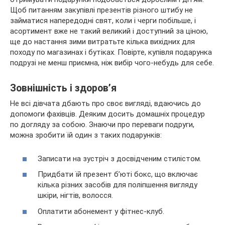
Щоб питанням закупівлі презентів різного штибу не
займатися напередодні свят, коли і черги побільше, і
асортимент вже не такий великий і доступний за ціною,
ще до настання зими
витратьте кілька вихідних для
походу по магазинах і бутіках. Повірте, купівля подарунка
подрузі не менш приємна, ніж вибір чого-небудь для себе.
Зовнішність і здоров’я
Не всі дівчата дбають про своє вигляді, вдаючись до
допомоги фахівців. Деяким досить домашніх процедур
по догляду за собою. Знаючи про переваги подруги,
можна зробити їй один з таких подарунків:
Записати на зустріч з досвідченим стилістом.
Придбати їй презент б’юті бокс, що включає
кілька різних засобів для поліпшення вигляду
шкіри, нігтів, волосся.
Оплатити абонемент у фітнес-клуб.