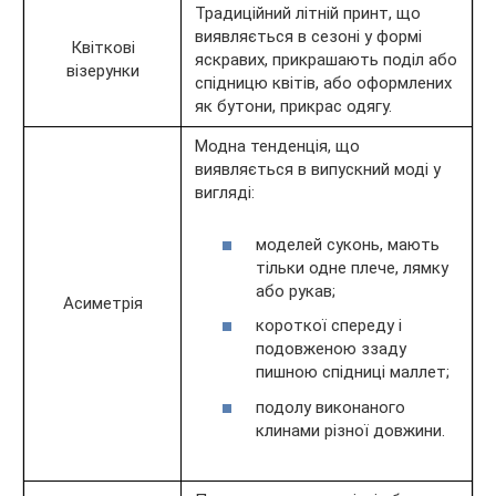
Традиційний літній принт, що
виявляється в сезоні у формі
Квіткові
яскравих, прикрашають поділ або
візерунки
спідницю квітів, або оформлених
як бутони, прикрас одягу.
Модна тенденція, що
виявляється в випускний моді у
вигляді:
моделей суконь, мають
тільки одне плече, лямку
або рукав;
Асиметрія
короткої спереду і
подовженою ззаду
пишною спідниці маллет;
подолу виконаного
клинами різної довжини.