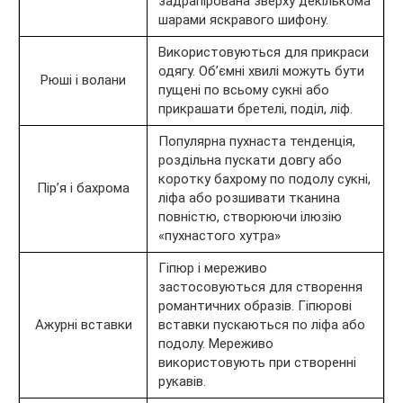
задрапірована зверху декількома
шарами яскравого шифону.
Використовуються для прикраси
одягу. Об’ємні хвилі можуть бути
Рюші і волани
пущені по всьому сукні або
прикрашати бретелі, поділ, ліф.
Популярна пухнаста тенденція,
роздільна пускати довгу або
коротку бахрому по подолу сукні,
Пір’я і бахрома
ліфа або розшивати тканина
повністю, створюючи ілюзію
«пухнастого хутра»
Гіпюр і мереживо
застосовуються для створення
романтичних образів. Гіпюрові
Ажурні вставки
вставки пускаються по ліфа або
подолу. Мереживо
використовують при створенні
рукавів.