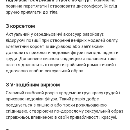
повинна перетягати і створювати дискомфорт, їй слід
зручно прилягати до тіла.
З корсетом
Актуальний у середньовіччі аксесуар завойовує
лідируючі позиції при створенні вечірніх моделей одягу.
Елегантний корсет зі шнурівкою або зав’язками
дозволить приховати недоліки фігури і вигідно підняти
груди. Доповнене пишною спідницею з воланами таке
плаття дозволить створити грайливий романтичний і
одночасно звабно сексуальний образ.
З V-подібним вирізом
Сміливий глибокий розріз продемонструє красу грудей і
приховає недоліки фігури. Такий розріз добре
поєднується з пишною або трохи розкльошеною
спідницею, створюючи по-дорослому сексуальний образ
справжньої, впевненою в своїй привабливості, красуні.