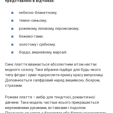
представлені в відтінках:
небесно-блакитному;
темно-синьому;
рожевому, ліловому, персиковому;
бежевої гами;
золотому і срібному;
бордо, вишневому, марсалі.
Синє плаття вважається абсолютним хітом настає
модного сезону. Таке вбрання підійде для будь-якого
типу фігури і зуміє підкреслити крихку красу випускниці.
Доповнюється сапфіровий наряд вишивкою, бісером,
стразами.
Рожеве плаття – вибір для тендітної, романтичної
дівчини. Така модель частіше всього прикрашається
мереживними рукавами, вставками і подолом.