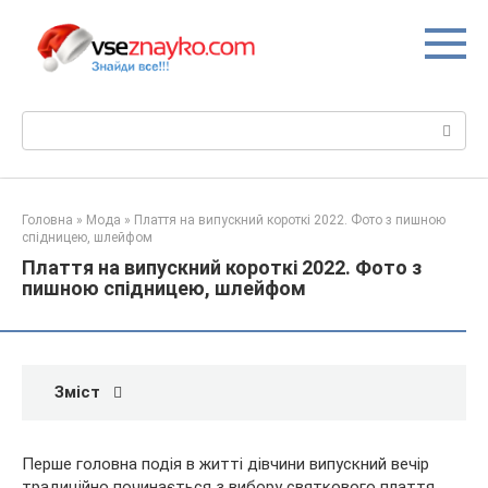
Перейти
до
вмісту
Пошук:
Головна
»
Мода
»
Плаття на випускний короткі 2022. Фото з пишною
спідницею, шлейфом
Плаття на випускний короткі 2022. Фото з
пишною спідницею, шлейфом
Зміст
Перше головна подія в житті дівчини випускний вечір
традиційно починається з вибору святкового плаття.