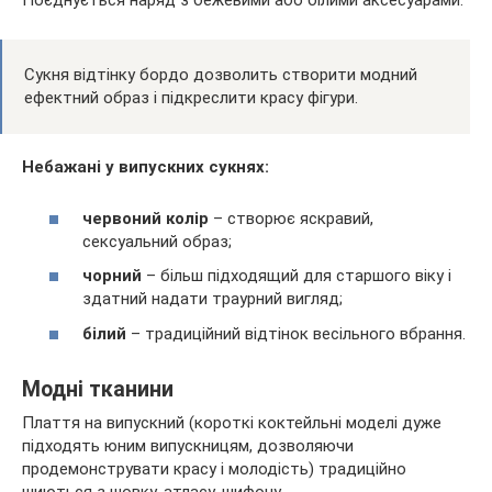
Поєднується наряд з бежевими або білими аксесуарами.
Сукня відтінку бордо дозволить створити модний
ефектний образ і підкреслити красу фігури.
Небажані у випускних сукнях:
червоний колір
– створює яскравий,
сексуальний образ;
чорний
– більш підходящий для старшого віку і
здатний надати траурний вигляд;
білий
– традиційний відтінок весільного вбрання.
Модні тканини
Плаття на випускний (короткі коктейльні моделі дуже
підходять юним випускницям, дозволяючи
продемонструвати красу і молодість) традиційно
шиються з шовку, атласу, шифону.