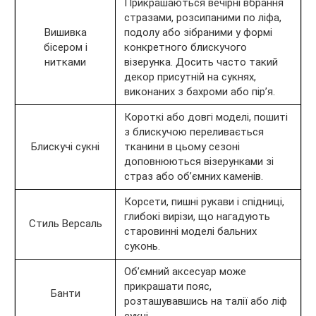
Прикрашаються вечірні вбрання
стразами, розсипаними по ліфа,
Вишивка
подолу або зібраними у формі
бісером і
конкретного блискучого
нитками
візерунка. Досить часто такий
декор присутній на сукнях,
виконаних з бахроми або пір’я.
Короткі або довгі моделі, пошиті
з блискучою переливається
Блискучі сукні
тканини в цьому сезоні
доповнюються візерунками зі
страз або об’ємних каменів.
Корсети, пишні рукави і спідниці,
глибокі вирізи, що нагадують
Стиль Версаль
старовинні моделі бальних
суконь.
Об’ємний аксесуар може
прикрашати пояс,
Банти
розташувавшись на талії або ліф