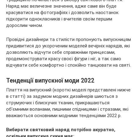
Наряд має величезне значення, адже саме він буде
красуватися на фотографіях і дозволить наостанок
підкорити однокласників і вчителів своїм першим
дорослим чином.
Провідні дизайнери та стилісти пропонують випускницям
придивитися до укороченим моделей вечірніх нарядів, які
дозволяють відчути себе справжніми принцесами,
продемонструвати красу своєї фігури і ніг, а так само
відчувати себе комфортно і спокійно танцювати на святі.
Тенденції випускної моди 2022
Плаття на випускний (короткі моделі представлені нижче
в статті) за задумом модних дизайнерів шиються з
струмуючих і блискучих тканин, прикрашаються
об’ємними воланами, пишними спідницями і стразами, які
вважаються основними модними тенденціями 2022 р.
Вибирати святковий наряд потрібно акуратно,
оскільки випускна сукня має: