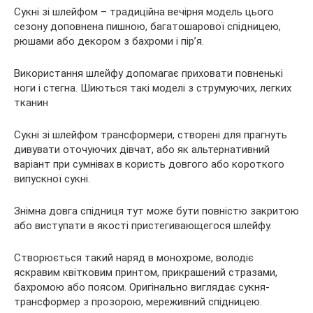
Сукні зі шлейфом – традиційна вечірня модель цього
сезону доповнена пишною, багатошарової спідницею,
рюшами або декором з бахроми і пір’я.
Використання шлейфу допомагає приховати повненькі
ноги і стегна. Шиються такі моделі з струмуючих, легких
тканин
Сукні зі шлейфом трансформери, створені для прагнуть
дивувати оточуючих дівчат, або як альтернативний
варіант при сумнівах в користь довгого або короткого
випускної сукні.
Знімна довга спідниця тут може бути повністю закритою
або виступати в якості пристегивающегося шлейфу.
Створюється такий наряд в монохроме, володіє
яскравим квітковим принтом, прикрашений стразами,
бахромою або поясом. Оригінально виглядає сукня-
трансформер з прозорою, мереживний спідницею.