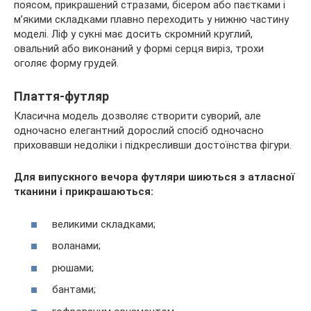
поясом, прикрашений стразами, бісером або паєтками і
м’якими складками плавно переходить у нижню частину
моделі. Ліф у сукні має досить скромний круглий,
овальний або виконаний у формі серця виріз, трохи
оголяє форму грудей.
Плаття-футляр
Класична модель дозволяє створити суворий, але
одночасно елегантний дорослий спосіб одночасно
приховавши недоліки і підкресливши достоїнства фігури.
Для випускного вечора футляри шиються з атласної
тканини і прикрашаються:
великими складками;
воланами;
рюшами;
бантами;