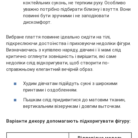
коктейльних суконь, не терпким руху. Особливо
уважно потрібно підбирати білизну і взуття. Вони
повинні бути зручними і не заподіювати
дискомфорт.
Вибране плаття повинне ідеально сидіти на тілі,
підкреслюючи достоїнства і приховуючи недоліки фігури.
Визначаючись з купівлею наряду, дівчині і її мамі слід
критично оглянути зовнішність і вирішити, які саме
недоліки слід відкоригувати, щоб створити по-
справжньому елегантний вечірній образ.
Худим дівчатам підійдуть сукні з широкими
принтами і оздобленням.
Пышкам слід придивитися до матовим тканин,
вертикальним візерункам і довгим выточкам.
Варіанти декору допомагають підкоригувати фігуру:
Відповідна модель