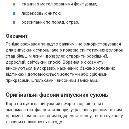
тканин з металізованими фактурами;
люрексовых ниток;
розсипаних по поряд, страз.
Оксамит
Раніше вважався занадто важким і не використовувався
для випускних суконь, але з появою синтетичних волокон
став більш м’яким і дозволяє створити розкішний,
дорослий, світський спосіб. Вбрання з оксамиту
виконуються в яскравих, насичених, бажано холодних
відтінках і доповнюються золотими або срібними
прикрасами, шпильками і високими зачісками.
Оригінальні фасони випускних суконь
Короткі сукні на випускний вечір створюються в
різноманітних фасони, кольори, украшаясь різноманітним
орнаментом, покликаним підкреслити юну тендітну красу
дівчини і важливість заходу: