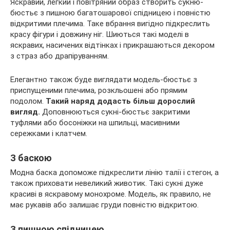
Яскравий, легкий і повітряний образ створить сукню-
бюстьє з пишною багатошарової спідницею і повністю
відкритими плечима. Таке вбрання вигідно підкреслить
красу фігури і довжину ніг. Шиються такі моделі в
яскравих, насичених відтінках і прикрашаються декором
з страз або драпіруванням.
Елегантно також буде виглядати модель-бюстьє з
приспущеними плечима, розкльошені або прямим
подолом.
Такий наряд додасть більш дорослий
вигляд.
Доповнюються сукні-бюстьє закритими
туфлями або босоніжки на шпильці, масивними
сережками і клатчем.
З баскою
Модна баска допоможе підкреслити лінію талії і стегон, а
також приховати невеликий животик. Такі сукні дуже
красиві в яскравому монохроме. Модель, як правило, не
має рукавів або залишає груди повністю відкритою.
З пишною спідницею