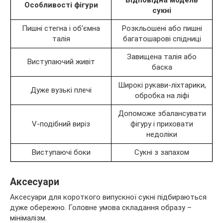
Особливості фігури
сукні
Пишні стегна і об’ємна
Розкльошені або пишні
талія
багатошарові спідниці
Завищена талія або
Виступаючий живіт
баска
Широкі рукави-ліхтарики,
Дуже вузькі плечі
обробка на ліфі
Допоможе збалансувати
V-подібний виріз
фігуру і приховати
недоліки
Виступаючі боки
Сукні з запахом
Аксесуари
Аксесуари для короткого випускної сукні підбираються
дуже обережно. Головне умова складання образу –
мінімалізм.