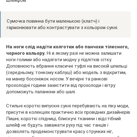
Сумочка повинна бути маленькою (клатч) і
гармоніювати або контрастувати з кольором сукні.
На ноги слід надіти колготки або панчохи тілесного,
чорного кольору.
Ні в якому разі не можна залишати
ноги голими або надягати модну у підлітків сітку.
Доповнюють вбрання класичні туфлі на високій шпильці
(середньому, тонкому каблуці) або модель з відкритим,
на манер босоніжок носом. У вечірні та ранкові
прохолодні години захистити від прохолоди і вітру
допоможуть паланкіни або шалі.
Стильні короткі випускні сукні перебувають на піку моди,
присутні в колекціях практично всіх провідних дизайнерів.
Пишні, короткі спідниці, блискучі тканини і відстібний
шлейф не будуть заважати руху під час танців і
дозволять продемонструвати красу струнких ніг,