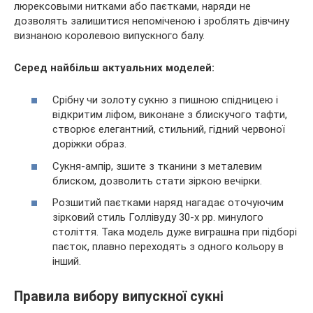
люрексовыми нитками або паєтками, наряди не
дозволять залишитися непоміченою і зроблять дівчину
визнаною королевою випускного балу.
Серед найбільш актуальних моделей:
Срібну чи золоту сукню з пишною спідницею і
відкритим ліфом, виконане з блискучого тафти,
створює елегантний, стильний, гідний червоної
доріжки образ.
Сукня-ампір, зшите з тканини з металевим
блиском, дозволить стати зіркою вечірки.
Розшитий паєтками наряд нагадає оточуючим
зірковий стиль Голлівуду 30-х рр. минулого
століття. Така модель дуже виграшна при підборі
паєток, плавно переходять з одного кольору в
інший.
Правила вибору випускної сукні