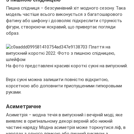
Пишна спідниця – безсумнівний хіт модного сезону. Така
модель частіше всього виконується з багатошарового
фатину або шифону і дозволяє підкреслити стрункість
фігури, створюючи яскравий, що привертає погляди
образ.
На фото представлені красиві короткі сукні на випускний.
Верх сукні можна залишити повністю відкритою,
корсетною або доповнити приспущеними гипюровыми
руками.
Асиметричне
Асиметрія – модна течія в випускний і вечірній моді, яке
виявляє в оригінальному декорі верхній або нижній
частині наряду. Модна асиметрія може торкнутися ліф, в
нарядах з одного лямкою або пишний рукавом з