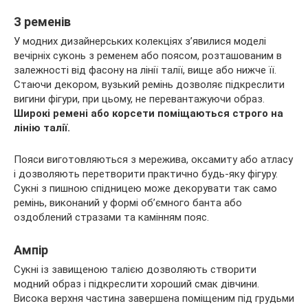
З ременів
У модних дизайнерських колекціях з’явилися моделі
вечірніх суконь з ременем або поясом, розташованим в
залежності від фасону на лінії талії, вище або нижче її.
Стаючи декором, вузький ремінь дозволяє підкреслити
вигини фігури, при цьому, не перевантажуючи образ.
Широкі ремені або корсети поміщаються строго на
лінію талії.
Пояси виготовляються з мережива, оксамиту або атласу
і дозволяють перетворити практично будь-яку фігуру.
Сукні з пишною спідницею може декорувати так само
ремінь, виконаний у формі об’ємного банта або
оздоблений стразами та камінням пояс.
Ампір
Сукні із завищеною талією дозволяють створити
модний образ і підкреслити хороший смак дівчини.
Висока верхня частина завершена поміщеним під грудьми