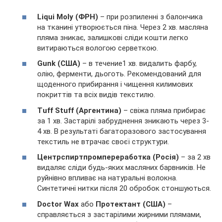
Liqui Moly (ФРН)
– при розпиленні з балончика
на тканині утворюється піна. Через 2 хв. масляна
пляма зникає, залишкові сліди кошти легко
витираються вологою серветкою.
Gunk (США)
– в течение1 хв. видалить фарбу,
олію, ферменти, дьоготь. Рекомендований для
щоденного прибирання і чищення килимових
покриттів та всіх видів текстилю.
Tuff Stuff (Аргентина)
– свіжа пляма прибирає
за 1 хв. Застарілі забруднення зникають через 3-
4 хв. В результаті багаторазового застосування
текстиль не втрачає своєї структури.
Центрспиртпромпереработка (Росія)
– за 2 хв
видаляє сліди будь-яких масляних барвників. Не
руйнівно впливає на натуральні волокна.
Синтетичні нитки після 20 обробок стоншуються.
Doctor Wax
або
Протектант (США)
–
справляється з застарілими жирними плямами,