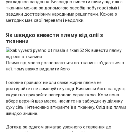
ускладнює завдання. Безслідно вивести пляму від олії з
тканини можна за допомогою засобів побутової хімії і
завдяки
достовірним народними рецептами. Кожна з
методик має свої переваги і недоліки.
Як швидко вивести пляму від олії з
тканини
Пляма від масла розповзається по тканині і в’їдається в
неї, тому важко видалити його
Головне правило: ніколи свіже жирне пляма не
розтирайте і не замочуйте у воді. Виявивши його на одязі,
акуратно прикрийте паперовою серветкою. Коли вона
вбере верхній шар масла, насипте на забруднену ділянку
суху сіль і інтенсивно втирайте її в тканину. Слід від плями
швидко зникне.
Догляд за одягом вимагає уважного ставлення до