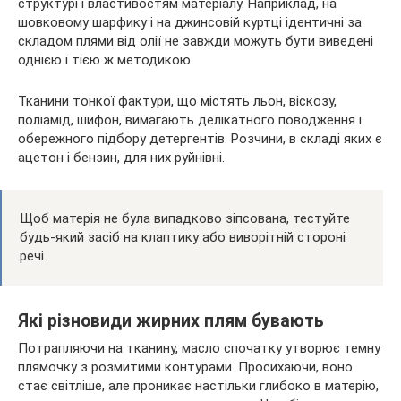
структурі і властивостям матеріалу. Наприклад, на
шовковому шарфику і на джинсовій куртці ідентичні за
складом плями від олії не завжди можуть бути виведені
однією і тією ж методикою.
Тканини тонкої фактури, що містять льон, віскозу,
поліамід, шифон, вимагають делікатного поводження і
обережного підбору детергентів. Розчини, в складі яких є
ацетон і бензин, для них руйнівні.
Щоб матерія не була випадково зіпсована, тестуйте
будь-який засіб на клаптику або виворітній стороні
речі.
Які різновиди жирних плям бувають
Потрапляючи на тканину, масло спочатку утворює темну
плямочку з розмитими контурами. Просихаючи, воно
стає світліше, але проникає настільки глибоко в матерію,