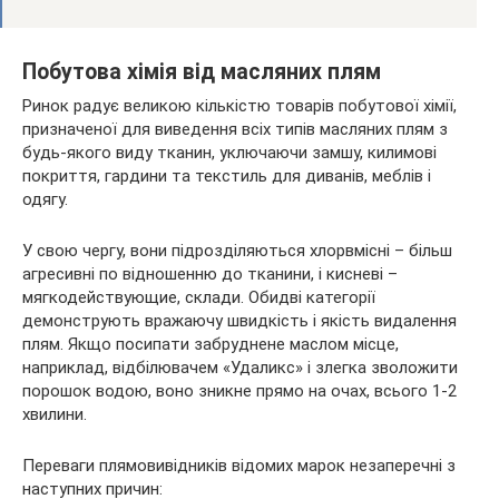
Побутова хімія від масляних плям
Ринок радує великою кількістю товарів побутової хімії,
призначеної для виведення всіх типів масляних плям з
будь-якого виду тканин, уключаючи замшу, килимові
покриття, гардини та текстиль для диванів, меблів і
одягу.
У свою чергу, вони підрозділяються хлорвмісні – більш
агресивні по відношенню до тканини, і кисневі –
мягкодействующие, склади. Обидві категорії
демонструють вражаючу швидкість і якість видалення
плям. Якщо посипати забруднене маслом місце,
наприклад, відбілювачем «Удаликс» і злегка зволожити
порошок водою, воно зникне прямо на очах, всього 1-2
хвилини.
Переваги плямовивідників відомих марок незаперечні з
наступних причин: