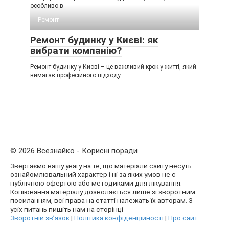
особливо в
Ремонт
Ремонт будинку у Києві: як
вибрати компанію?
Ремонт будинку у Києві – це важливий крок у житті, який
вимагає професійного підходу
© 2026 Всезнайко - Корисні поради
Звертаємо вашу увагу на те, що матеріали сайту несуть
ознайомлювальний характер і ні за яких умов не є
публічною офертою або методиками для лікування.
Копіювання матеріалу дозволяється лише зі зворотним
посиланням, всі права на статті належать їх авторам. З
усіх питань пишіть нам на сторінці
Зворотній зв’язок
|
Політика конфіденційності
|
Про сайт