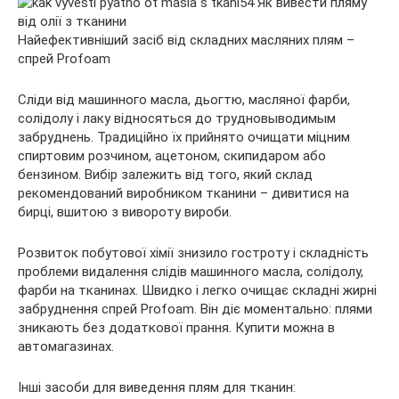
Найефективніший засіб від складних масляних плям –
спрей Profoam
Сліди від машинного масла, дьогтю, масляної фарби,
солідолу і лаку відносяться до трудновыводимым
забруднень. Традиційно їх прийнято очищати міцним
спиртовим розчином, ацетоном, скипидаром або
бензином. Вибір залежить від того, який склад
рекомендований виробником тканини – дивитися на
бирці, вшитою з вивороту вироби.
Розвиток побутової хімії знизило гостроту і складність
проблеми видалення слідів машинного масла, солідолу,
фарби на тканинах. Швидко і легко очищає складні жирні
забруднення спрей Profoam. Він діє моментально: плями
зникають без додаткової прання. Купити можна в
автомагазинах.
Інші засоби для виведення плям для тканин: