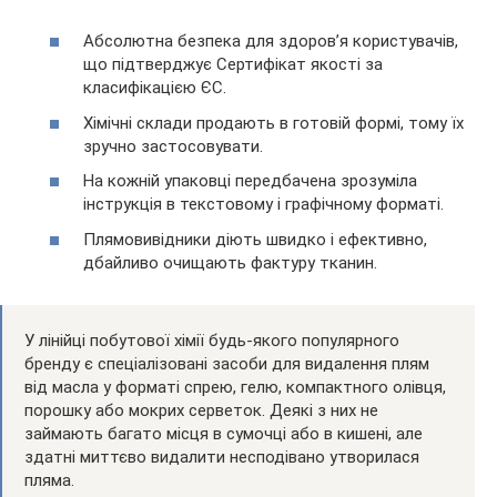
Абсолютна безпека для здоров’я користувачів,
що підтверджує Сертифікат якості за
класифікацією ЄС.
Хімічні склади продають в готовій формі, тому їх
зручно застосовувати.
На кожній упаковці передбачена зрозуміла
інструкція в текстовому і графічному форматі.
Плямовивідники діють швидко і ефективно,
дбайливо очищають фактуру тканин.
У лінійці побутової хімії будь-якого популярного
бренду є спеціалізовані засоби для видалення плям
від масла у форматі спрею, гелю, компактного олівця,
порошку або мокрих серветок. Деякі з них не
займають багато місця в сумочці або в кишені, але
здатні миттєво видалити несподівано утворилася
пляма.