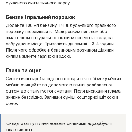
сучасного синтетичного ворсу.
Бензин і пральний порошок
Додайте 100 мл бензину 1 ч. л. будь-якого прального
порошку і перемішайте. Малярським пензлем або
шматочком натуральної тканини нанесіть склад на
забруднене місце. Тривалість дії суміші – 3-4 години.
Після чого оброблені бензиновим розчином ділянки
килима змийте гарячою водою.
Глина та оцет
Синтетичні вироби, підлогові покриття і оббивку м’яких
меблів очищуйте за допомогою глини, розбавленої
оцтом до стану густої сметани. Після висихання пляма
зникне безслідно. Залишки суміші кошторисі щіткою в
совок.
Склад з оцту і глини володіє сильними адсорбуючі
властивості.