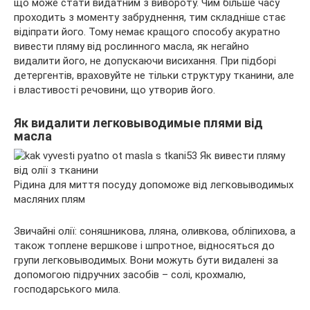
що може стати видатним з вивороту. Чим більше часу
проходить з моменту забруднення, тим складніше стає
відіпрати його. Тому немає кращого способу акуратно
вивести пляму від рослинного масла, як негайно
видалити його, не допускаючи висихання. При підборі
детергентів, враховуйте не тільки структуру тканини, але
і властивості речовини, що утворив його.
Як видалити легковыводимые плями від
масла
Рідина для миття посуду допоможе від легковыводимых
масляних плям
Звичайні олії: соняшникова, лляна, оливкова, обліпихова, а
також топлене вершкове і шпротное, відносяться до
групи легковыводимых. Вони можуть бути видалені за
допомогою підручних засобів – солі, крохмалю,
господарського мила.