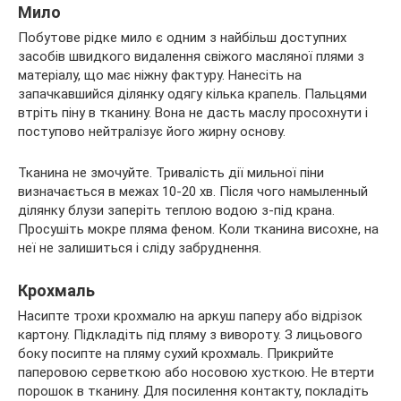
Мило
Побутове рідке мило є одним з найбільш доступних
засобів швидкого видалення свіжого масляної плями з
матеріалу, що має ніжну фактуру. Нанесіть на
запачкавшийся ділянку одягу кілька крапель. Пальцями
втріть піну в тканину. Вона не дасть маслу просохнути і
поступово нейтралізує його жирну основу.
Тканина не змочуйте. Тривалість дії мильної піни
визначається в межах 10-20 хв. Після чого намыленный
ділянку блузи заперіть теплою водою з-під крана.
Просушіть мокре пляма феном. Коли тканина висохне, на
неї не залишиться і сліду забруднення.
Крохмаль
Насипте трохи крохмалю на аркуш паперу або відрізок
картону. Підкладіть під пляму з вивороту. З лицьового
боку посипте на пляму сухий крохмаль. Прикрийте
паперовою серветкою або носовою хусткою. Не втерти
порошок в тканину. Для посилення контакту, покладіть