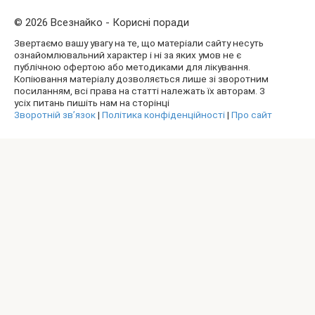
© 2026 Всезнайко - Корисні поради
Звертаємо вашу увагу на те, що матеріали сайту несуть
ознайомлювальний характер і ні за яких умов не є
публічною офертою або методиками для лікування.
Копіювання матеріалу дозволяється лише зі зворотним
посиланням, всі права на статті належать їх авторам. З
усіх питань пишіть нам на сторінці
Зворотній зв’язок
|
Політика конфіденційності
|
Про сайт