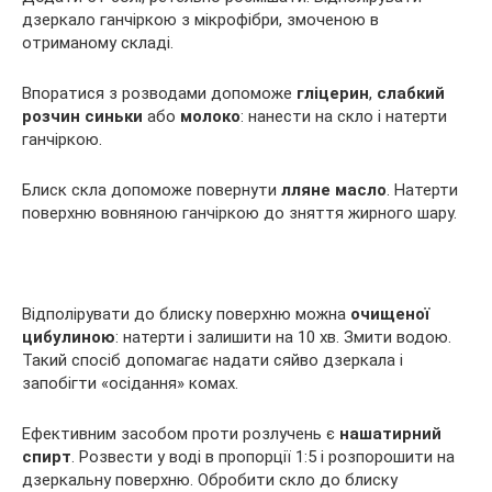
дзеркало ганчіркою з мікрофібри, змоченою в
отриманому складі.
Впоратися з розводами допоможе
гліцерин
,
слабкий
розчин синьки
або
молоко
: нанести на скло і натерти
ганчіркою.
Блиск скла допоможе повернути
лляне масло
. Натерти
поверхню вовняною ганчіркою до зняття жирного шару.
Відполірувати до блиску поверхню можна
очищеної
цибулиною
: натерти і залишити на 10 хв. Змити водою.
Такий спосіб допомагає надати сяйво дзеркала і
запобігти «осідання» комах.
Ефективним засобом проти розлучень є
нашатирний
спирт
. Розвести у воді в пропорції 1:5 і розпорошити на
дзеркальну поверхню. Обробити скло до блиску