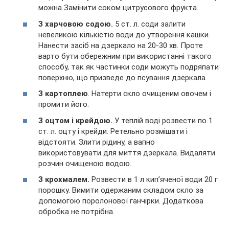
можна Замінити соком цитрусового фрукта.
З харчовою содою.
5 ст. л. соди залити
невеликою кількістю води до утворення кашки.
Нанести засіб на дзеркало на 20-30 хв. Проте
варто бути обережним при використанні такого
способу, так як частинки соди можуть подряпати
поверхню, що призведе до псування дзеркала.
З картоплею
. Натерти скло очищеним овочем і
промити його.
З оцтом і крейдою.
У теплій воді розвести по 1
ст. л. оцту і крейди. Ретельно розмішати і
відстояти. Злити рідину, а вапно
використовувати для миття дзеркала. Видаляти
розчин очищеною водою.
З крохмалем.
Розвести в 1 л кип’яченої води 20 г
порошку. Вимити одержаним складом скло за
допомогою поролонової ганчірки. Додаткова
обробка не потрібна.