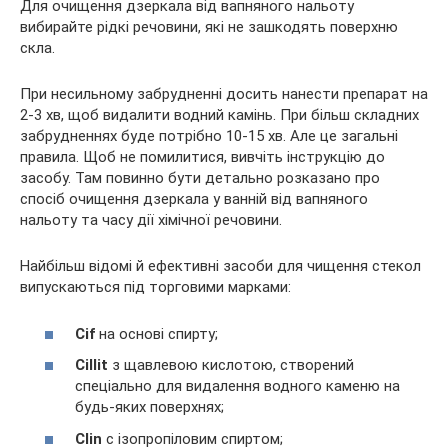
Для очищення дзеркала від вапняного нальоту
вибирайте рідкі речовини, які не зашкодять поверхню
скла.
При несильному забрудненні досить нанести препарат на
2-3 хв, щоб видалити водний камінь. При більш складних
забрудненнях буде потрібно 10-15 хв. Але це загальні
правила. Щоб не помилитися, вивчіть інструкцію до
засобу. Там повинно бути детально розказано про
спосіб очищення дзеркала у ванній від вапняного
нальоту та часу дії хімічної речовини.
Найбільш відомі й ефективні засоби для чищення стекол
випускаються під торговими марками:
Cif
на основі спирту;
Cillit
з щавлевою кислотою, створений
спеціально для видалення водного каменю на
будь-яких поверхнях;
Clin
c ізопропіловим спиртом;