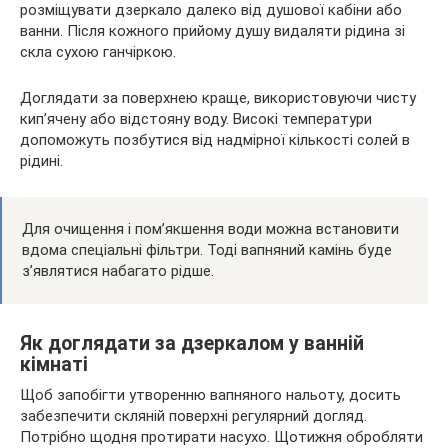
розміщувати дзеркало далеко від душової кабіни або
ванни. Після кожного прийому душу видаляти рідина зі
скла сухою ганчіркою.
Доглядати за поверхнею краще, використовуючи чисту
кип’ячену або відстояну воду. Високі температури
допоможуть позбутися від надмірної кількості солей в
рідині.
Для очищення і пом’якшення води можна встановити
вдома спеціальні фільтри. Тоді вапняний камінь буде
з’являтися набагато рідше.
Як доглядати за дзеркалом у ванній
кімнаті
Щоб запобігти утворенню вапняного нальоту, досить
забезпечити скляній поверхні регулярний догляд.
Потрібно щодня протирати насухо. Щотижня обробляти