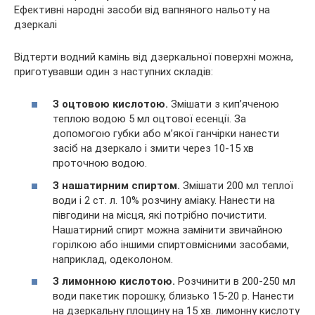
Ефективні народні засоби від вапняного нальоту на
дзеркалі
Відтерти водний камінь від дзеркальної поверхні можна,
приготувавши один з наступних складів:
З оцтовою кислотою.
Змішати з кип’яченою
теплою водою 5 мл оцтової есенції. За
допомогою губки або м’якої ганчірки нанести
засіб на дзеркало і змити через 10-15 хв
проточною водою.
З нашатирним спиртом.
Змішати 200 мл теплої
води і 2 ст. л. 10% розчину аміаку. Нанести на
півгодини на місця, які потрібно почистити.
Нашатирний спирт можна замінити звичайною
горілкою або іншими спиртовмісними засобами,
наприклад, одеколоном.
З лимонною кислотою.
Розчинити в 200-250 мл
води пакетик порошку, близько 15-20 р. Нанести
на дзеркальну площину на 15 хв. лимонну кислоту