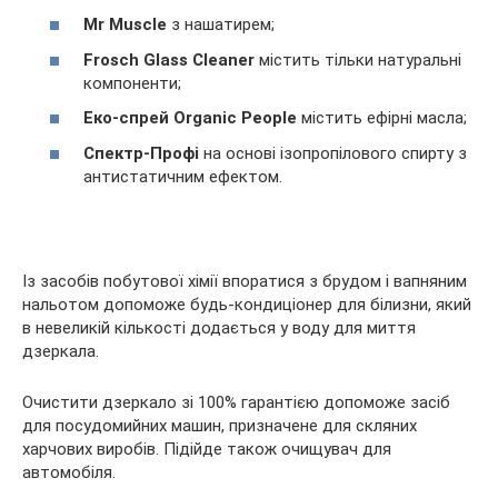
Mr Muscle
з нашатирем;
Frosch Glass Cleaner
містить тільки натуральні
компоненти;
Еко-спрей Organic People
містить ефірні масла;
Спектр-Профі
на основі ізопропілового спирту з
антистатичним ефектом.
Із засобів побутової хімії впоратися з брудом і вапняним
нальотом допоможе будь-кондиціонер для білизни, який
в невеликій кількості додається у воду для миття
дзеркала.
Очистити дзеркало зі 100% гарантією допоможе засіб
для посудомийних машин, призначене для скляних
харчових виробів. Підійде також очищувач для
автомобіля.