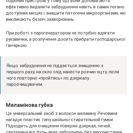
подібних пристроїв у тому, що вони допомагають
ефективно видалити забруднення навіть в самих погано
доступних місцях і знищити патогенні мікроорганізми, які
викликають безліч захворювань.
При роботі з парогенератором не потрібно вдягати
рукавички, а розлучення досить прибрати господарської
ганчіркою.
Якщо забруднення не піддається знищенню з
першого разу, на скло слід нанести розчин оцту, після
чого повторно «пройтись» по дзеркалу
пароочищувачем.
Меламінова губка
Це універсальний засіб з волокон меламіну. Речовина
нагадує пластик типу шкільної стирательной гумки.
Підходить для очищення поверхні дзеркал, печей,
сантехніки від будь-яких забруднень без використання