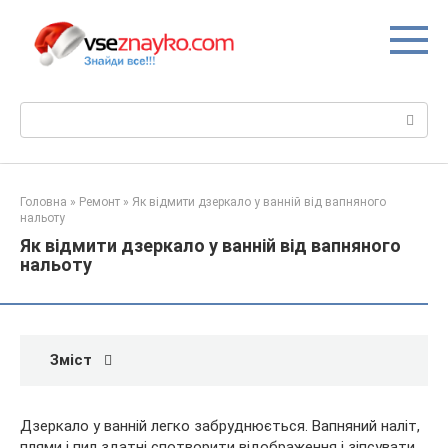
Перейти
до
вмісту
Пошук:
Головна
»
Ремонт
»
Як відмити дзеркало у ванній від вапняного
нальоту
Як відмити дзеркало у ванній від вапняного
нальоту
Зміст
Дзеркало у ванній легко забруднюється. Вапняний наліт,
плями і пил здатні спотворити відображення і зіпсувати