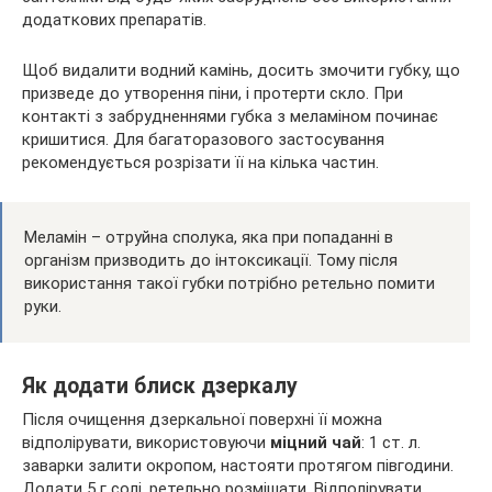
додаткових препаратів.
Щоб видалити водний камінь, досить змочити губку, що
призведе до утворення піни, і протерти скло. При
контакті з забрудненнями губка з меламіном починає
кришитися. Для багаторазового застосування
рекомендується розрізати її на кілька частин.
Меламін – отруйна сполука, яка при попаданні в
організм призводить до інтоксикації. Тому після
використання такої губки потрібно ретельно помити
руки.
Як додати блиск дзеркалу
Після очищення дзеркальної поверхні її можна
відполірувати, використовуючи
міцний чай
: 1 ст. л.
заварки залити окропом, настояти протягом півгодини.
Додати 5 г солі, ретельно розмішати. Відполірувати