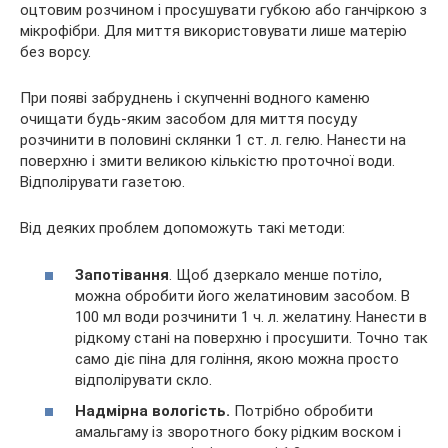
оцтовим розчином і просушувати губкою або ганчіркою з
мікрофібри. Для миття використовувати лише матерію
без ворсу.
При появі забруднень і скупченні водного каменю
очищати будь-яким засобом для миття посуду
розчинити в половині склянки 1 ст. л. гелю. Нанести на
поверхню і змити великою кількістю проточної води.
Відполірувати газетою.
Від деяких проблем допоможуть такі методи:
Запотівання
. Щоб дзеркало менше потіло,
можна обробити його желатиновим засобом. В
100 мл води розчинити 1 ч. л. желатину. Нанести в
рідкому стані на поверхню і просушити. Точно так
само діє піна для гоління, якою можна просто
відполірувати скло.
Надмірна вологість.
Потрібно обробити
амальгаму із зворотного боку рідким воском і