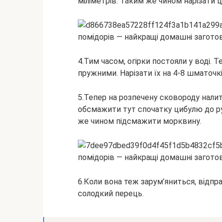
міліметрів. Таким же чином нарізати
4.Тим часом, огірки постояли у воді. 
пружними. Нарізати їх на 4-8 шматочкі
5.Тепер на розпечену сковороду налити т
обсмажити тут спочатку цибулю до рум
же чином підсмажити морквину.
6.Коли вона теж зарум’яниться, відпра
солодкий перець.