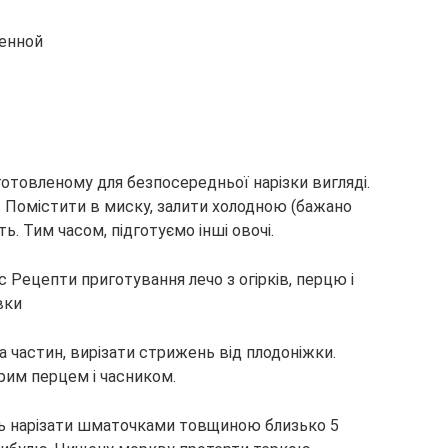
менной
отовленому для безпосередньої нарізки вигляді.
и. Помістити в миску, залити холодною (бажано
. Тим часом, підготуємо інші овочі.
а частин, вирізати стрижень від плодоніжки.
рим перцем і часником.
оть нарізати шматочками товщиною близько 5