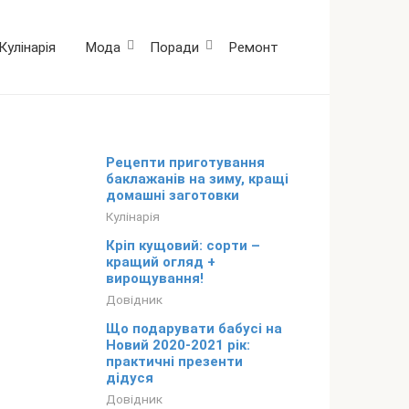
Кулінарія
Мода
Поради
Ремонт
Рецепти приготування
баклажанів на зиму, кращі
домашні заготовки
Кулінарія
Кріп кущовий: сорти –
кращий огляд +
вирощування!
Довідник
Що подарувати бабусі на
Новий 2020-2021 рік:
практичні презенти
дідуся
Довідник