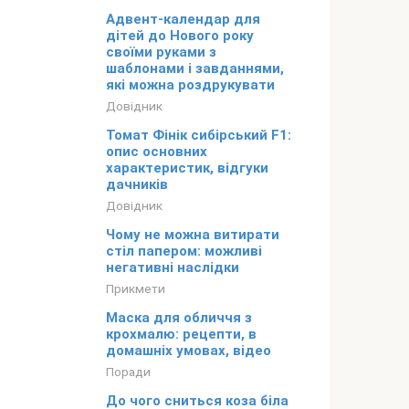
Адвент-календар для
дітей до Нового року
своїми руками з
шаблонами і завданнями,
які можна роздрукувати
Довідник
Томат Фінік сибірський F1:
опис основних
характеристик, відгуки
дачників
Довідник
Чому не можна витирати
стіл папером: можливі
негативні наслідки
Прикмети
Маска для обличчя з
крохмалю: рецепти, в
домашніх умовах, відео
Поради
До чого сниться коза біла