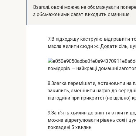
Взагалі, овочі можна не обсмажувати поперед
з обсмаженими салат виходить смачніше.
7.В підходящу каструлю відправити то
масла вилити сюди ж. Додати сіль, цу
8.Злегка перемішати, встановити на пл
закипить, зменшити нагрів до серед
півгодини при прикритої (не щільно) к
9.За п’ять хвилин до зняття з плити д
можна відрегулювати рівень солі і цу
покладені 5 хвилин.