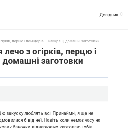
Довідник
гірків, перцю і помідорів — найкращі домашні заготовки
лечо з огірків, перцю і
і домашні заготовки
 Цю закуску люблять всі. Принаймні, я ще не
ідмовилися б від неї. Навіть коли немає часу на
скраву баночку, відварюємо картоплю і обід