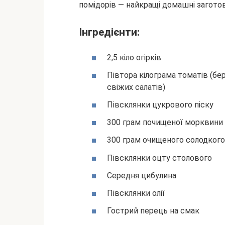
Інгредієнти:
2,5 кіло огірків
Півтора кілограма томатів (бері
свіжих салатів)
Півсклянки цукрового піску
300 грам почищеної морквини
300 грам очищеного солодког
Півсклянки оцту столового
Середня цибулина
Півсклянки олії
Гострий перець на смак