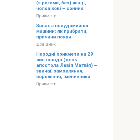
(з рогами, без) жінці,
чоловікові – сонник
Прикмети
Запах з посудомийної
машини: як прибрати,
причини появи
Довідник
Народні прикмети на 29
листопада (день
апостола Левія Матвія) –
звичаї, замовляння,
ворожіння, іменинники
Прикмети