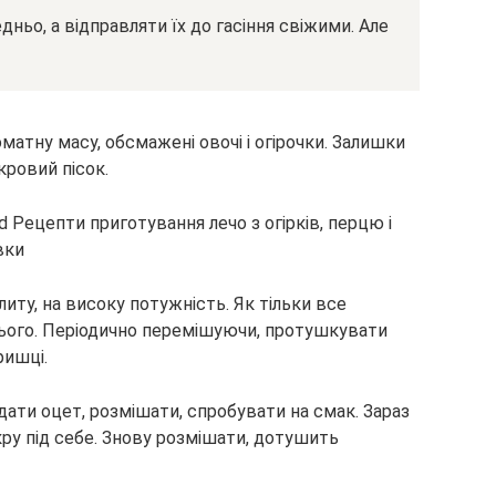
ньо, а відправляти їх до гасіння свіжими. Але
матну масу, обсмажені овочі і огірочки. Залишки
кровий пісок.
иту, на високу потужність. Як тільки все
нього. Періодично перемішуючи, протушкувати
ришці.
одати оцет, розмішати, спробувати на смак. Зараз
кру під себе. Знову розмішати, дотушить