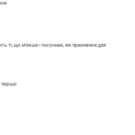
ть ті, що м’якше і посочнее, які призначені для
о перцю