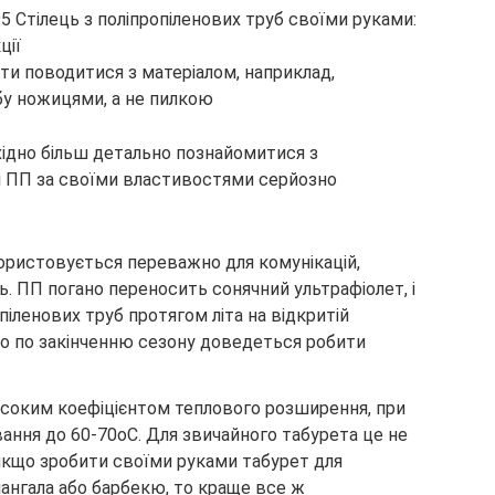
ти поводитися з матеріалом, наприклад,
бу ножицями, а не пилкою
хідно більш детально познайомитися з
 і ПП за своїми властивостями серйозно
ористовується переважно для комунікацій,
. ПП погано переносить сонячний ультрафіолет, і
піленових труб протягом літа на відкритій
що по закінченню сезону доведеться робити
исоким коефіцієнтом теплового розширення, при
ання до 60-70оС. Для звичайного табурета це не
 якщо зробити своїми руками табурет для
 мангала або барбекю, то краще все ж