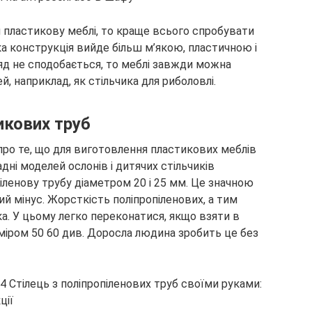
 пластикову меблі, то краще всього спробувати
а конструкція вийде більш м’якою, пластичною і
ляд не сподобається, то меблі завжди можна
, наприклад, як стільчика для риболовлі.
икових труб
про те, що для виготовлення пластикових меблів
ладні моделей ослонів і дитячих стільчиків
ленову трубу діаметром 20 і 25 мм. Це значною
ий мінус. Жорсткість поліпропіленових, а тим
ка. У цьому легко переконатися, якщо взяти в
озміром 50 60 див. Доросла людина зробить це без