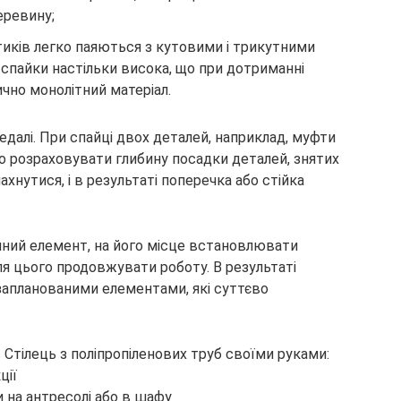
еревину;
тиків легко паяються з кутовими і трикутними
спайки настільки висока, що при дотриманні
чно монолітний матеріал.
едалі. При спайці двох деталей, наприклад, муфти
чно розраховувати глибину посадки деталей, знятих
хнутися, і в результаті поперечка або стійка
яний елемент, на його місце встановлювати
сля цього продовжувати роботу. В результаті
запланованими елементами, які суттєво
 на антресолі або в шафу