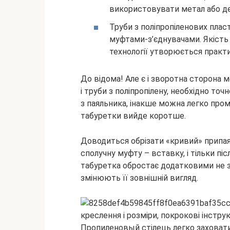
використовувати метал або д
Труби з поліпропіленових плас
муфтами-з’єднувачами. Якість 
технології утворюється практи
До відома! Але є і зворотна сторона м
і труби з поліпропілену, необхідно то
з паяльника, інакше можна легко прома
табуретки вийде коротше.
Доводиться обрізати «кривий» припа
сполучну муфту – вставку, і тільки пі
табуретка обростає додатковими не 
змінюють її зовнішній вигляд.
Пропиленовый стілець легко заховати