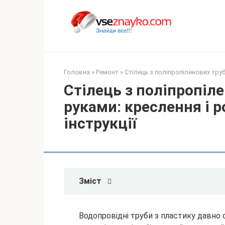
Перейти
до
вмісту
Головна
»
Ремонт
»
Стілець з поліпропіленових труб
Стілець з поліпропіл
руками: креслення і р
інструкції
Зміст
Водопровідні труби з пластику давно 