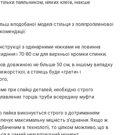
тільки паяльником, ніяких клеїв, інакше
льш вподобаної моделі стільця з поліпропіленової
комендації:
онструкції з одинарними ніжками не повинна
идіння і 70-80 см для верхньої кромки спинки;
зків довжиною не більше 50 см, в іншому випадку
ежорсткої, а стілець буде «грати» і
ого;
аме при спайці деталей, необхідно строго
плавлених торців труби всередину муфти.
о пайка виконується строго з дотриманням
езпечує максимальну міцність з’єднання. Якщо ж
дбаченим в технології, то цілком можливо, що в
ся в самий невідповідний момент.