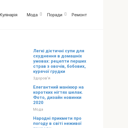
Кулінарія
Мода
Поради
Ремонт
Легкі дієтичні супи для
схуднення в домашніх
умовах: рецепти перших
страв з овочів, бобових,
курячої грудки
Здоров'я
Елегантний манікюр на
коротких нігтях шелак.
Фото, дизайн новинки
2020
Мода
Народні прикмети про
погоду в світі неживої