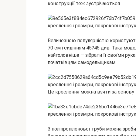
конструкції теж зустрічаються
Величезною популярністю користуютьс
70 см і сидінням 45?45 див. Така модел
найголовніше — зібрати її своїми рук
початківцям самодельщикам.
Це креслення можна взяти за основу
З поліпропіленової труби можна зроби