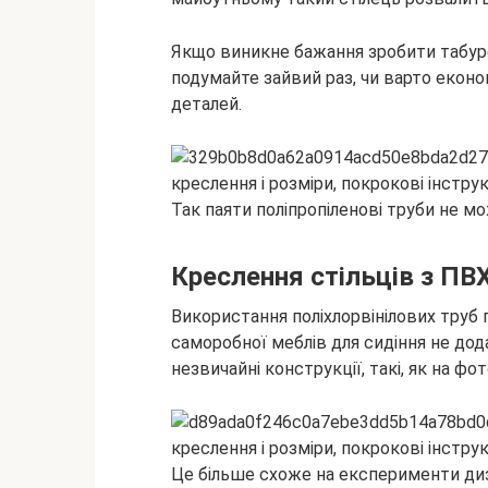
Якщо виникне бажання зробити табурет
подумайте зайвий раз, чи варто екон
деталей.
Так паяти поліпропіленові труби не м
Креслення стільців з ПВ
Використання поліхлорвінілових труб 
саморобної меблів для сидіння не до
незвичайні конструкції, такі, як на фот
Це більше схоже на експерименти дизай