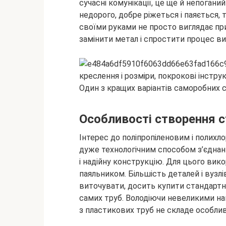
сучасні комунікації, це ще й непогани
недорого, добре ріжеться і паяється, 
своїми руками не просто
виглядає пр
замінити метал і спростити процес в
Один з кращих варіантів саморобних с
Особливості створення ст
Інтерес до поліпропіленовим і полих
дуже технологічним способом з’єднан
і надійну конструкцію. Для цього вик
паяльником. Більшість деталей і вузлів
виточувати, досить купити стандартний
самих труб. Володіючи невеликими на
з пластикових труб не складе особлив