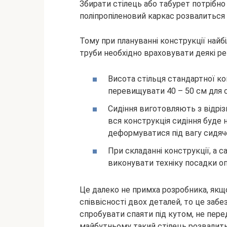
Збирати стілець або табурет потрібно 
поліпропіленовий каркас розвалиться
Тому при плануванні конструкції найбі
труби необхідно враховувати деякі ре
Висота стільця стандартної к
перевищувати 40 – 50 см для с
Сидіння виготовляють з відрі
вся конструкція сидіння буде н
деформуватися під вагу сидяч
При складанні конструкції, а с
виконувати техніку посадки о
Це далеко не примха розробника, якщ
співвісності двох деталей, то це заб
спробувати спаяти під кутом, не пере
майбутньому такий стілець розвалить