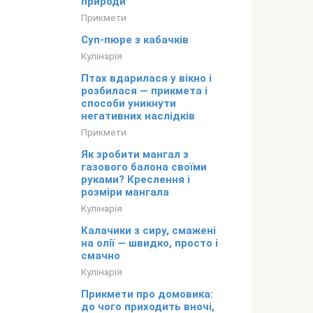
природи
Прикмети
Суп-пюре з кабачків
Кулінарія
Птах вдарилася у вікно і
розбилася — прикмета і
способи уникнути
негативних наслідків
Прикмети
Як зробити мангал з
газового балона своїми
руками? Креслення і
розміри мангала
Кулінарія
Калачики з сиру, смажені
на олії — швидко, просто і
смачно
Кулінарія
Прикмети про домовика:
до чого приходить вночі,