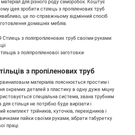
й матеріал для різного роду саморобок. Коштує
тому ідея зробити стілець з пропіленових труб
ивабливо, це по-справжньому відмінний спосіб
иготовлення домашніх меблів.
тільців з поліпропіленової заготовки
ільців з пропіленових труб
лорвиниловым матеріалів пояснюється простим і
ня окремих деталей з пластику в одну дуже міцну
ористовується спеціальна система, звана трубним
 для стільця не потрібно буде вирізати і
 комплект трійників, куточків, перехідників і
вичками пайки своїми руками, зібрати табуретку
ої праці.