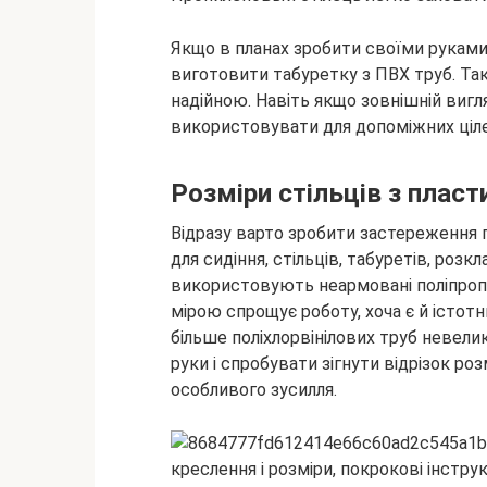
Якщо в планах зробити своїми руками
виготовити табуретку з ПВХ труб. Так
надійною. Навіть якщо зовнішній виг
використовувати для допоміжних цілей
Розміри стільців з пласт
Відразу варто зробити застереження 
для сидіння, стільців, табуретів, розк
використовують неармовані поліпропі
мірою спрощує роботу, хоча є й істотн
більше поліхлорвінілових труб невели
руки і спробувати зігнути відрізок р
особливого зусилля.