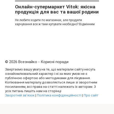
Онлайн-супермаркет Vitok: якісна
продукція для вас та вашої родини
Не любите ходити по магазинах, але продукти
харчування все ж таки купувати необхідно? Відмінним
© 2026 Всезнайко - Корисні поради
Звертаємо вашу увагу на те, що матеріали сайту несуть
ознайомлювальний характер і ні за яких умов не є
публічною офертою або методиками для лікування.
Копіювання матеріалу дозволяється лише зі зворотним
посиланням, всі права на статті належать їх авторам. З
усіх питань пишіть нам на сторінці
Зворотній зв’язок
|
Політика конфіденційності
|
Про сайт