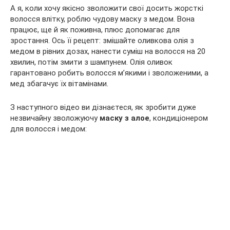
А я, коли хочу якісно зволожити свої досить жорсткі
волосся влітку, роблю чудову маску з медом. Вона
працює, ще й як поживна, плюс допомагає для
зростання. Ось її рецепт: змішайте оливкова олія з
медом в рівних дозах, нанести суміш на волосся на 20
хвилин, потім змити з шампунем. Олія оливок
гарантовано робить волосся м’якими і зволоженими, а
мед збагачує їх вітамінами.
З наступного відео ви дізнаєтеся, як зробити дуже
незвичайну зволожуючу
маску з алое
, кондиціонером
для волосся і медом: