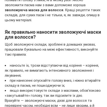
поливати голову з лійки, ні в якому разі! Якісно
зволожити пасма нам з вами допоможе хороша
зволожуюча маска для волосся
. Кращі рецепти таких
складів, для сухих пасм і не тільки, я, як завжди, опишу в
цьому матеріалі.
Як правильно наносити зволожуючі маски
для волосся?
Щоб зволожуючі склади, зроблені в домашніх умовах,
працювали буквально на межі ефективності, виконуйте
такі правила:
наносьте їх, трохи відступаючи від коріння – коріння,
як правило, не вимагають інтенсивного зволоження і
лікування;
при нанесенні опускайте голову вниз, і ніжно втирайте
складу в пасма, не пошкоджуючи їх;
якщо використовуєте склади з маслами, обов’язково
«закутывайте» голову, так ви підсилите їх дію.
Врахуйте — зволожуючі маски, дієві для волосся та
перевірені часом, необхідні всім – не лише хворим, а й