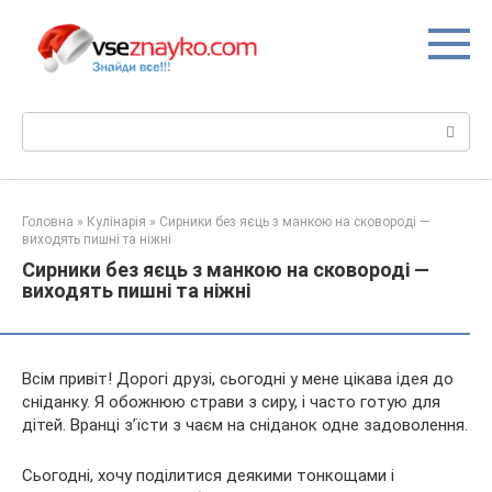
Перейти
до
вмісту
Пошук:
Головна
»
Кулінарія
»
Сирники без яєць з манкою на сковороді —
виходять пишні та ніжні
Сирники без яєць з манкою на сковороді —
виходять пишні та ніжні
Всім привіт! Дорогі друзі, сьогодні у мене цікава ідея до
сніданку. Я обожнюю страви з сиру, і часто готую для
дітей. Вранці з’їсти з чаєм на сніданок одне задоволення.
Сьогодні, хочу поділитися деякими тонкощами і