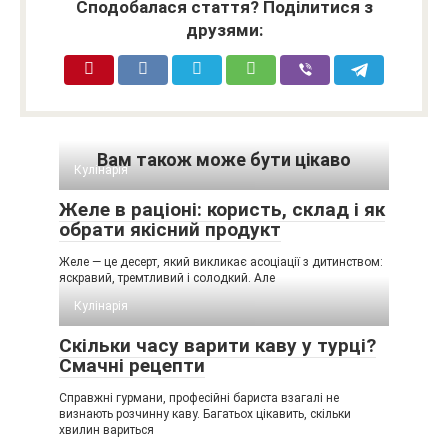
Сподобалася стаття? Поділитися з
друзями:
Вам також може бути цікаво
Кулінарія
Желе в раціоні: користь, склад і як
обрати якісний продукт
Желе — це десерт, який викликає асоціації з дитинством:
яскравий, тремтливий і солодкий. Але
Кулінарія
Скільки часу варити каву у турці?
Смачні рецепти
Справжні гурмани, професійні бариста взагалі не
визнають розчинну каву. Багатьох цікавить, скільки
хвилин вариться