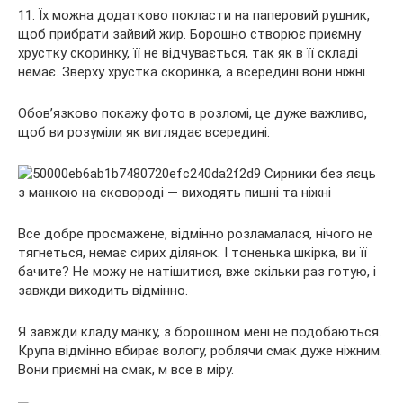
11. Їх можна додатково покласти на паперовий рушник,
щоб прибрати зайвий жир. Борошно створює приємну
хрустку скоринку, її не відчувається, так як в її складі
немає. Зверху хрустка скоринка, а всередині вони ніжні.
Обов’язково покажу фото в розломі, це дуже важливо,
щоб ви розуміли як виглядає всередині.
Все добре просмажене, відмінно розламалася, нічого не
тягнеться, немає сирих ділянок. І тоненька шкірка, ви її
бачите? Не можу не натішитися, вже скільки раз готую, і
завжди виходить відмінно.
Я завжди кладу манку, з борошном мені не подобаються.
Крупа відмінно вбирає вологу, роблячи смак дуже ніжним.
Вони приємні на смак, м все в міру.