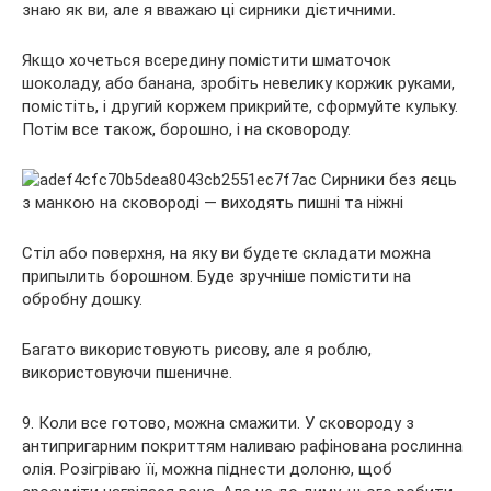
знаю як ви, але я вважаю ці сирники дієтичними.
Якщо хочеться всередину помістити шматочок
шоколаду, або банана, зробіть невелику коржик руками,
помістіть, і другий коржем прикрийте, сформуйте кульку.
Потім все також, борошно, і на сковороду.
Стіл або поверхня, на яку ви будете складати можна
припылить борошном. Буде зручніше помістити на
обробну дошку.
Багато використовують рисову, але я роблю,
використовуючи пшеничне.
9. Коли все готово, можна смажити. У сковороду з
антипригарним покриттям наливаю рафінована рослинна
олія. Розігріваю її, можна піднести долоню, щоб