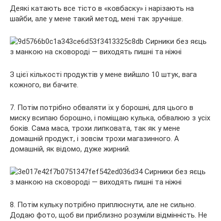
Деякі катають все тісто в «ковбаску» і нарізають на
шайби, але у мене такий метод, мені так зручніше.
З цієї кількості продуктів у мене вийшло 10 штук, вага
кожного, ви бачите.
7. Потім потрібно обваляти їх у борошні, для цього в
миску всипаю борошно, і поміщаю кулька, обвалюю з усіх
боків. Сама маса, трохи липковата, так як у мене
домашній продукт, і зовсім трохи магазинного. А
домашній, як відомо, дуже жирний.
8. Потім кульку потрібно приплюснути, але не сильно.
Додаю фото, щоб ви приблизно розуміли відмінність. Не