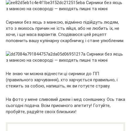
Сирники без яєць з манкою, відмінно підійдуть людям,
хто з якихось причин не їсть яйця, або не любить їх, не
хоче, і ще маса варіантів. Сподіваюся цей рецепт
поповнить вашу кулінарну скарбничку, і стане улюбленим.
Не знаю чи можна віднести ці сирники до ПП
(правильного харчування), хто харчується правильно, і
стежить за собою, напишіть, як ви готуєте страву.
На фото у мене сливовий джем і мед соняшнику. Ось така
сьогодні подача. Всім приємного апетиту! Готуйте,
пробуйте, радуйте своїх близьких!