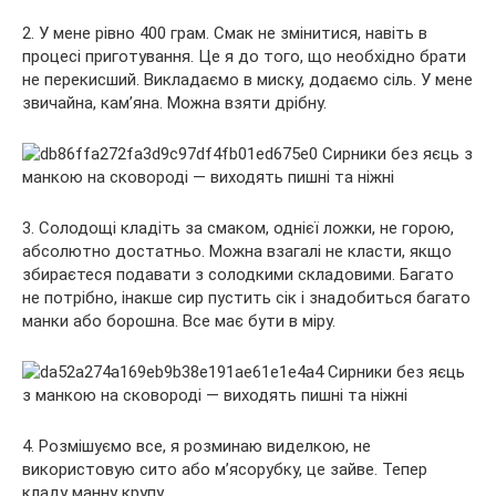
2. У мене рівно 400 грам. Смак не змінитися, навіть в
процесі приготування. Це я до того, що необхідно брати
не перекисший. Викладаємо в миску, додаємо сіль. У мене
звичайна, кам’яна. Можна взяти дрібну.
3. Солодощі кладіть за смаком, однієї ложки, не горою,
абсолютно достатньо. Можна взагалі не класти, якщо
збираєтеся подавати з солодкими складовими. Багато
не потрібно, інакше сир пустить сік і знадобиться багато
манки або борошна. Все має бути в міру.
4. Розмішуємо все, я розминаю виделкою, не
використовую сито або м’ясорубку, це зайве. Тепер
кладу манну крупу.