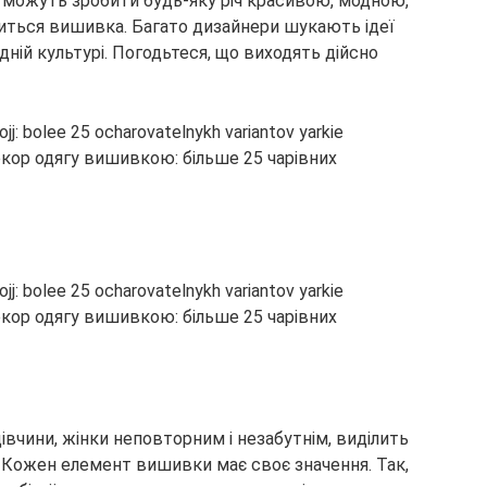
кі можуть зробити будь-яку річ красивою, модною,
ситься вишивка. Багато дизайнери шукають ідеї
одній культурі. Погодьтеся, що виходять дійсно
вчини, жінки неповторним і незабутнім, виділить
 Кожен елемент вишивки має своє значення. Так,