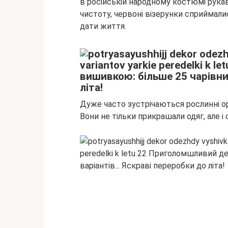
в російській народному костюмі рука
чистоту, червоні візерунки сприймалис
дати життя.
Дуже часто зустрічаються рослинні орна
Вони не тільки прикрашали одяг, але і