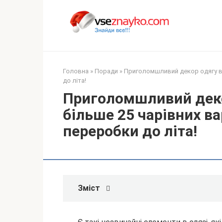
Перейти
до
вмісту
Головна
»
Поради
»
Приголомшливий декор одягу ви
до літа!
Приголомшливий дек
більше 25 чарівних ва
переробки до літа!
Зміст