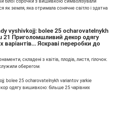
ви білої сорочки з вишивкою символізували
я як земля, яка отримала сонячне світло і здатна
менти, складені з квітів, плодів, листя, гілочок.
 служили оберегом.