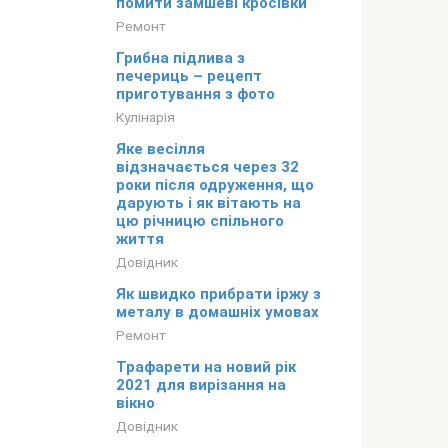
помити замшеві кросівки
Ремонт
Грибна підлива з
печериць – рецепт
приготування з фото
Кулінарія
Яке весілля
відзначається через 32
роки після одруження, що
дарують і як вітають на
цю річницю спільного
життя
Довідник
Як швидко прибрати іржу з
металу в домашніх умовах
Ремонт
Трафарети на новий рік
2021 для вирізання на
вікно
Довідник