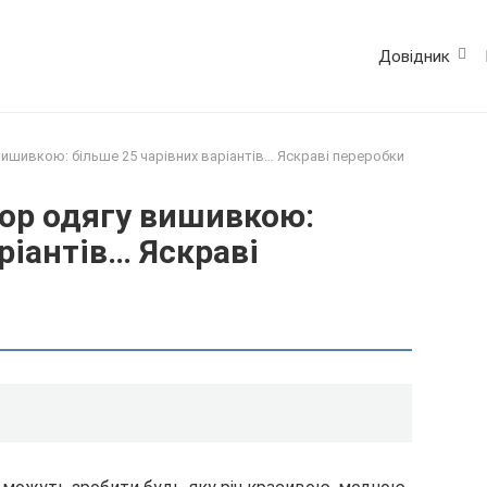
Довідник
шивкою: більше 25 чарівних варіантів… Яскраві переробки
ор одягу вишивкою:
ріантів… Яскраві