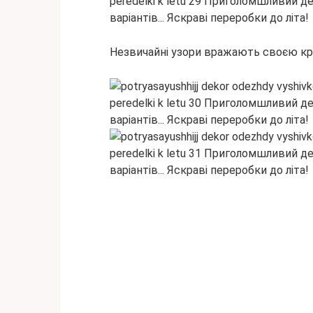
Незвичайні узори вражають своєю кр