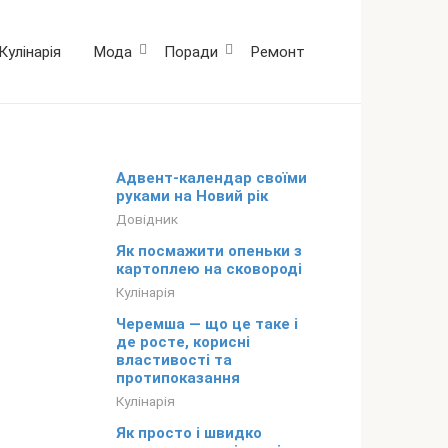
Кулінарія
Мода
Поради
Ремонт
Адвент-календар своїми
руками на Новий рік
Довідник
Як посмажити опеньки з
картоплею на сковороді
Кулінарія
Черемша — що це таке і
де росте, корисні
властивості та
протипоказання
Кулінарія
Як просто і швидко