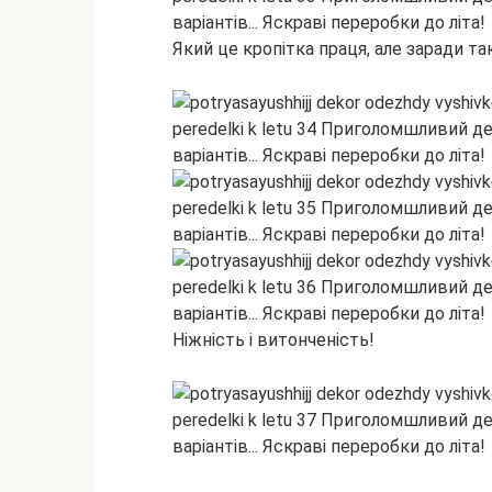
Який це кропітка праця, але заради т
Ніжність і витонченість!