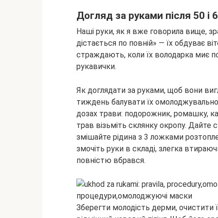
Догляд за руками після 50 і 6
Наші руки, як я вже говорила вище, з
дістається по повній» — їх обдуває ві
страждають, коли їх володарка миє п
рукавички.
Як доглядати за руками, щоб вони виг
тиждень балувати їх омолоджувальної
дозах трави: подорожник, ромашку, ка
трав візьміть склянку окропу. Дайте с
змішайте рідина з 3 ложками розтопл
змочіть руки в складі, злегка втираюч
повністю вбрався.
Зберегти молодість дерми, очистити ї