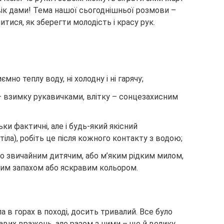
ік дами! Тема нашої сьогоднішньої розмови –
тися, як зберегти молодість і красу рук.
но теплу воду, ні холодну і ні гарячу;
– взимку рукавичками, влітку – сонцезахисним
ки фактичні, але і будь-який якісний
іла), робіть це після кожного контакту з водою;
о звичайним дитячим, або м’яким рідким милом,
ким запахом або яскравим кольором.
 в горах в поході, досить тривалий. Все було
авих вражень, але разом з ними – ще й велику