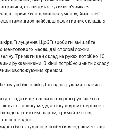
обвітрилися, стали дуже сухими, з’явилася
уацію, причому в домашніх умовах, Анастасії
 Рецептами двох найбільш ефективних складів я
кіри, її лущення. Щоб її зробити, змішайте
ю ментолового масла, дві столові ложки
азеліну. Тримати цей склад на руках потрібно 10
вими рукавичками. В кінці потрібно змити складу
ь-яким зволожуючим кремом.
є доглядати не тільки за шкірою рук, але і за
ин жовток, ложку меду, ложку жирних вершків і
накладіть товстим шаром, тримайте її під
 теплою водою.
идко і без труднощів позбутися від пігментації.