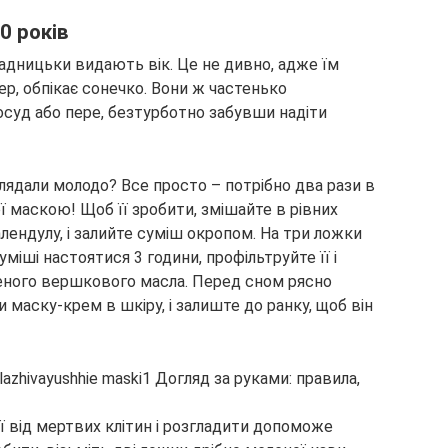
0 років
радницьки видають вік. Це не дивно, адже їм
тер, обпікає сонечко. Вони ж частенько
осуд або пере, безтурботно забувши надіти
лядали молодо? Все просто – потрібно два рази в
 маскою! Щоб її зробити, змішайте в рівних
лендулу, і залийте суміш окропом. На три ложки
уміші настоятися 3 години, профільтруйте її і
еного вершкового масла. Перед сном рясно
и маску-крем в шкіру, і залиште до ранку, щоб він
ї від мертвих клітин і розгладити допоможе