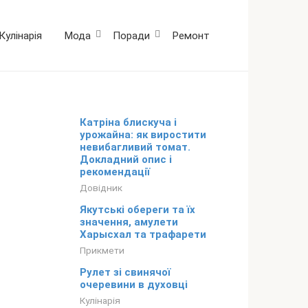
Кулінарія
Мода
Поради
Ремонт
Катріна блискуча і
урожайна: як виростити
невибагливий томат.
Докладний опис і
рекомендації
Довідник
Якутські обереги та їх
значення, амулети
Харысхал та трафарети
Прикмети
Рулет зі свинячої
очеревини в духовці
Кулінарія