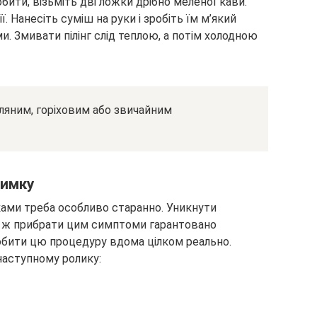
обити, візьміть дві ложки дрібно меленої кави.
. Нанесіть суміш на руки і зробіть їм м’який
. Змивати пілінг слід теплою, а потім холодною
лляним, горіховим або звичайним
зимку
ками треба особливо старанно. Уникнути
бо ж прибрати цим симптоми гарантовано
обити цю процедуру вдома цілком реально.
наступному ролику: