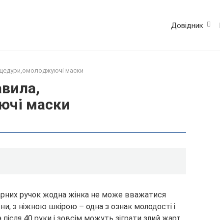
Довідник
оцедури,омолоджуючі маски
авила,
ючі маски
гарних ручок жодна жінка не може вважатися
и, з ніжною шкірою – одна з ознак молодості і
а після 40 руки і зовсім можуть зіграти злий жарт