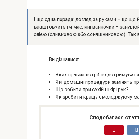
І ще одна порада: догляд за руками – це ще 
влаштовуйте їм масляні ванночки – занурюйт
олією (оливковою або соняшниковою). Так ви
Ви дізналися:
Яких правил потрібно дотримувати
Які домашні процедури замінять п
Що робити при сухій шкірі рук?
Як зробити кращу омолоджуючу м
Сподобалася статт