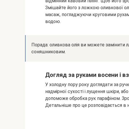
відмінний кавовий пілінг. Щоб його зр
Змішайте його з ложкою оливкової олії
масаж, погладжуючи круговими рухами
водою.
Порада: оливкова олія ви можете замінити 
соняшниковим.
Догляд за руками восени і в
У холодну пору року доглядати за руч
надмірної сухості і лущення шкіри, а
допоможе обробка рук парафіном. Зр
Детальніше про це розповідається в 