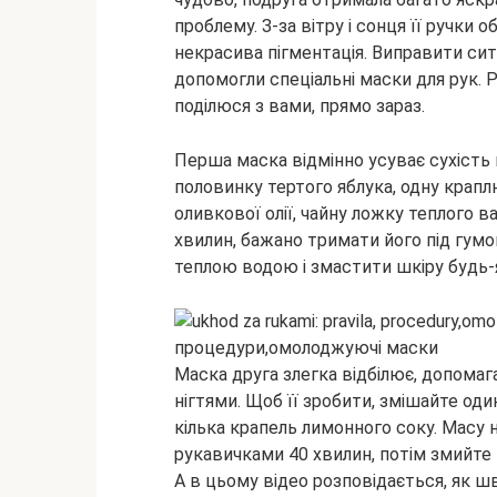
проблему. З-за вітру і сонця її ручки 
некрасива пігментація. Виправити сит
допомогли спеціальні маски для рук.
поділюся з вами, прямо зараз.
Перша маска відмінно усуває сухість ш
половинку тертого яблука, одну крапл
оливкової олії, чайну ложку теплого в
хвилин, бажано тримати його під гумо
теплою водою і змастити шкіру буд
Маска друга злегка відбілює, допомага
нігтями. Щоб її зробити, змішайте од
кілька крапель лимонного соку. Масу 
рукавичками 40 хвилин, потім змийте
А в цьому відео розповідається, як шв