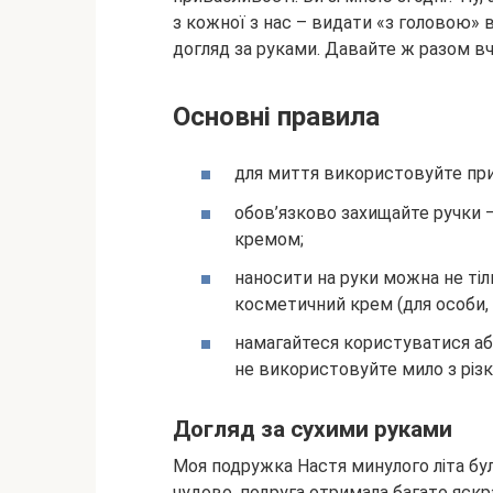
з кожної з нас – видати «з
головою» в
догляд за руками. Давайте ж разом вчи
Основні правила
для миття використовуйте приєм
обов’язково захищайте ручки 
кремом;
наносити на руки можна не тіль
косметичний крем (для особи, т
намагайтеся користуватися аб
не використовуйте мило з різ
Догляд за сухими руками
Моя подружка Настя минулого літа була
чудово, подруга отримала багато яскр