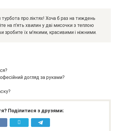
й турбота про ліктях! Хоча б раз на тиждень
е на п’ять хвилин у дві мисочки з теплою
 зробите їх м’якими, красивими і ніжними.
ся?
рофесійний догляд за руками?
аску?
я? Поділитися з друзями: