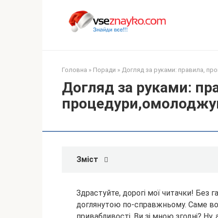
Перейти
до
вмісту
Головна
»
Поради
»
Догляд за руками: правила, пр
Догляд за руками: пр
процедури,омолоджу
Зміст
Здрастуйте, дорогі мої читачки! Без 
доглянутою по-справжньому. Саме вон
привабливості. Ви зі мною згодні? Ну, 