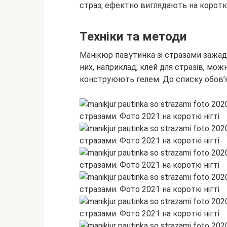
страз, ефектно виглядають на коротки
Техніки та методи
Манікюр павутинка зі стразами зажада
них, наприклад, клей для стразів, мо
конструюють гелем. До списку обов’я