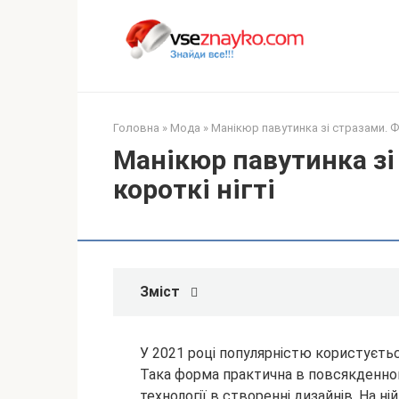
Перейти
до
вмісту
Головна
»
Мода
»
Манікюр павутинка зі стразами. Фо
Манікюр павутинка зі
короткі нігті
Зміст
У 2021 році популярністю користується
Така форма практична в повсякденном
технології в створенні дизайнів. На н