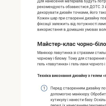
Для нанесення матеріалів будуть потр
рекомендують обзавестися ДОТС. З й
декорувати дизайн точками, його так
Кожен шар при створенні дизайну пов
фіксації залежить від потужності ла
використання в домашніх умовах вол
Майстер-клас чорно-біло
Манікюр павутинка зі стразами стильн
чорному і білому. Тому для створення 
гель «павутинка» і гель-лаки чорного і 
Техніка виконання дизайну з гелем «
Перед створенням дизайну пот
допомогою манікюру. Обробити 
кутикулу і нанести базу. Оскіл
перед їх нанесенням рекоменд