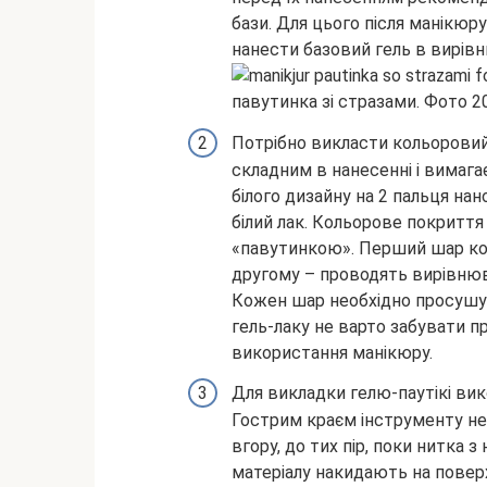
бази. Для цього після манікюр
нанести базовий гель в вирівню
Потрібно викласти кольоровий 
складним в нанесенні і вимагає
білого дизайну на 2 пальця нан
білий лак. Кольорове покритт
«павутинкою». Перший шар ко
другому – проводять вирівнюва
Кожен шар необхідно просушув
гель-лаку не варто забувати п
використання манікюру.
Для викладки гелю-паутікі ви
Гострим краєм інструменту нео
вгору, до тих пір, поки нитка 
матеріалу накидають на повер