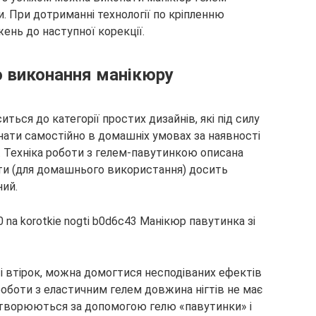
. При дотриманні технології по кріпленню
ень до наступної корекції.
о виконання манікюру
ться до категорії простих дизайнів, які під силу
нати самостійно в домашніх умовах за наявності
в. Техніка роботи з гелем-павутинкою описана
ти (для домашнього використання) досить
ний.
 і втірок, можна домогтися несподіваних ефектів
роботи з еластичним гелем довжина нігтів не має
кі створюються за допомогою гелю «павутинки» і