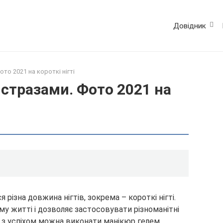
Довідник
то 2021 на короткі нігті
 стразами. Фото 2021 на
 різна довжина нігтів, зокрема – короткі нігті.
у житті і дозволяє застосовувати різноманітні
ій з успіхом можна виконати манікюр гелем