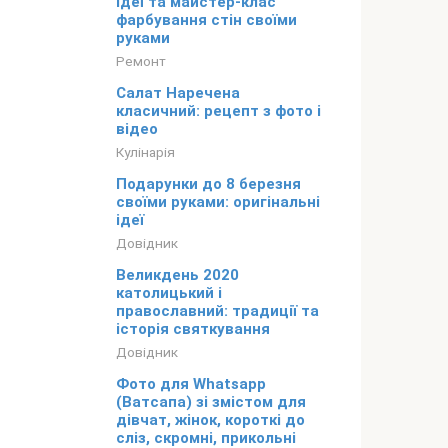
ідеї та майстер-клас
фарбування стін своїми
руками
Ремонт
Салат Наречена
класичний: рецепт з фото і
відео
Кулінарія
Подарунки до 8 березня
своїми руками: оригінальні
ідеї
Довідник
Великдень 2020
католицький і
православний: традиції та
історія святкування
Довідник
Фото для Whatsapp
(Ватсапа) зі змістом для
дівчат, жінок, короткі до
сліз, скромні, прикольні