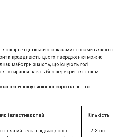
в шкарпетці тільки з їх лаками і топами в якості
вірити правдивість цього твердження можна
нак майстри знають, що існують гелі
ів і стирання навіть без перекриття топом.
манікюру павутинка на короткі нігті з
ис і властивостей
Кількість
ентований гель з підвищеною
2-3 шт.