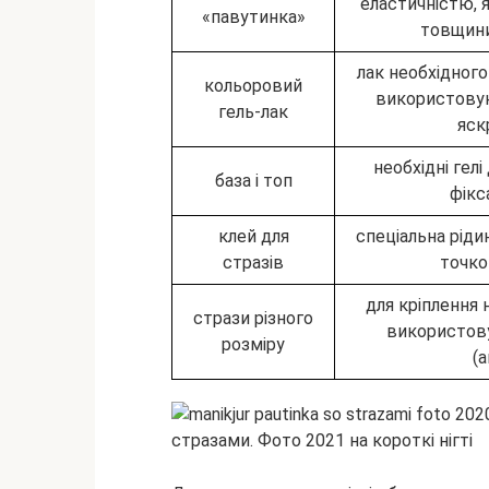
еластичністю, я
«павутинка»
товщини
лак необхідного
кольоровий
використовую
гель-лак
яск
необхідні гел
база і топ
фікс
клей для
спеціальна ріди
стразів
точко
для кріплення 
стрази різного
використову
розміру
(а