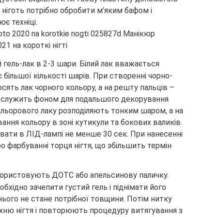
у ніготь потрібно обробити м’яким бафом і
є техніці.
гель-лак в 2-3 шари. Білий лак вважається
 більшої кількості шарів. При створенні чорно-
осять лак чорного кольору, а на решту пальців –
я служить фоном для подальшого декорування
льорового лаку розподіляють тонким шаром, а на
ння кольору в зоні кутикули та бокових валиків.
ати в ЛІД-лампі не менше 30 сек. При нанесенні
ро фарбуванні торця нігтя, що збільшить термін
користовують ДОТС або апельсинову паличку.
бхідно зачепити густий гель і піднімати його
з нього не стане потрібної товщини. Потім нитку
хню нігтя і повторюють процедуру витягування з