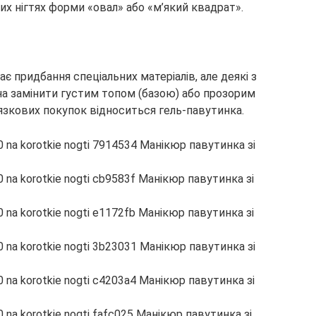
х нігтях форми «овал» або «м’який квадрат».
є придбання спеціальних матеріалів, але деякі з
жна замінити густим топом (базою) або прозорим
зкових покупок відноситься гель-павутинка.