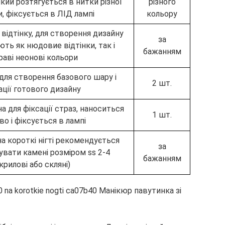
кий розтягується в нитки різної
різного
, фіксується в ЛІД лампі
кольору
 відтінку, для створення дизайну
за
ть як нюдовие відтінки, так і
бажанням
раві неонові кольори
і для створення базового шару і
2 шт.
ації готового дизайну
на для фіксації страз, наноситься
1 шт.
во і фіксується в лампі
на короткі нігті рекомендується
за
вати камені розміром ss 2-4
бажанням
крилові або скляні)