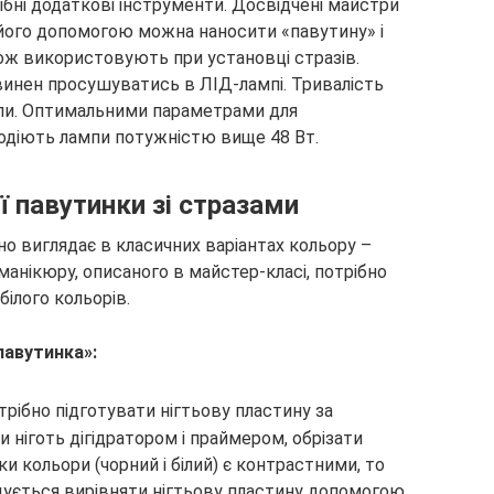
ібні додаткові інструменти. Досвідчені майстри
ого допомогою можна наносити «павутину» і
ож використовують при установці стразів.
инен просушуватись в ЛІД-лампі. Тривалість
мпи. Оптимальними параметрами для
одіють лампи потужністю вище 48 Вт.
ї павутинки зі стразами
о виглядає в класичних варіантах кольору –
манікюру, описаного в майстер-класі, потрібно
білого кольорів.
павутинка»:
рібно підготувати нігтьову пластину за
ніготь дігідратором і праймером, обрізати
ьки кольори (чорний і білий) є контрастними, то
ується вирівняти нігтьову пластину допомогою