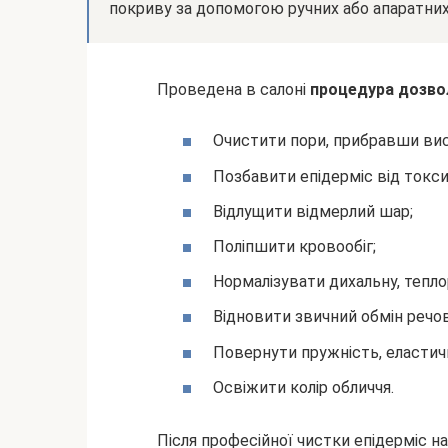
покриву за допомогою ручних або апаратни
Проведена в салоні
процедура дозво
Очистити пори, прибравши вис
Позбавити епідерміс від токсин
Відлущити відмерлий шар;
Поліпшити кровообіг;
Нормалізувати дихальну, тепло
Відновити звичний обмін речо
Повернути пружність, еластичні
Освіжити колір обличчя.
Після професійної чистки епідерміс н