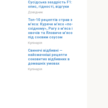
Сусідська заздрість F1:
опис, гідності, відгуки
Довідник
Топ-10 рецептів страв з
м’яса: Куряче м’ясо «по-
східному», Рагу з м’яса і
овочів та Яловиче м’ясо
під соєвим соусом
Кулінарія
Свинячі відбивні —
найсмачніші рецепти
соковитих відбивних в
домашніх умовах
Кулінарія