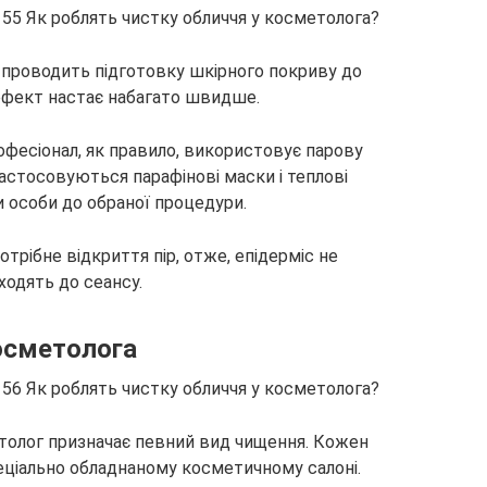
 проводить підготовку шкірного покриву до
ефект настає набагато швидше.
офесіонал, як правило, використовує парову
застосовуються парафінові маски і теплові
и особи до обраної процедури.
трібне відкриття пір, отже, епідерміс не
ходять до сеансу.
осметолога
метолог призначає певний вид чищення. Кожен
ціально обладнаному косметичному салоні.