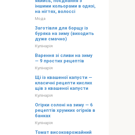
якийсь, поєднання з
іншими кольорами в одязі,
на нігтях, волоссі
Мода
Заготівля для борщу із
буряка на зиму (виходить
дуже смачно)
Кулінарія
Варення зі сливи на зиму
— 9 простих рецептів
Кулінарія
Щі із квашеної капусти —
класичні рецепти кислих
щів з квашеної капусти
Кулінарія
Огірки солоні на зиму — 6
рецептів хрумких огірків в
банках
Кулінарія
Томат високоврожайний