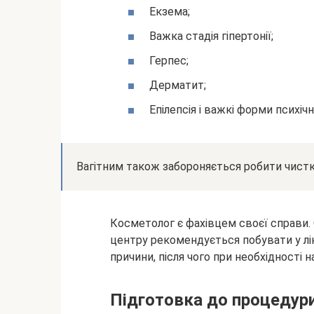
Екзема;
Важка стадія гіпертонії;
Герпес;
Дерматит;
Епілепсія і важкі форми психі
Вагітним також забороняється робити чистку
Косметолог є фахівцем своєї справи.
центру рекомендується побувати у лі
причини, після чого при необхідності 
Підготовка до процедур