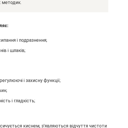
х методик.
ляє:
ипання і подразнення;
ів і шлаків;
регулюючі і захисну функції;
вин;
сть і гладкість;
асичується киснем, з’являються відчуття чистоти