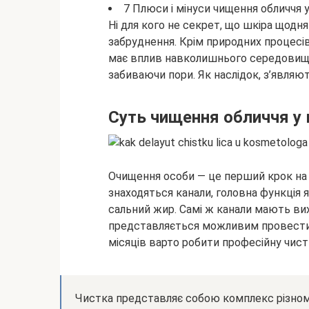
7 Плюси і мінуси чищення обличчя 
Ні для кого не секрет, що шкіра щодня
забруднення. Крім природних процесі
має вплив навколишнього середовища
забиваючи пори. Як наслідок, з’являють
Суть чищення обличчя у
Очищення особи — це перший крок на ш
знаходяться канали, головна функція 
сальний жир. Самі ж канали мають вих
представляється можливим провести 
місяців варто робити професійну чист
Чистка представляє собою комплекс різно