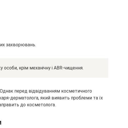
чних захворювань.
 особи, крім механічну і АBR-чищення.
 Однак перед відвідуванням косметичного
каря-дерматолога, який виявить проблеми та їх
направить до косметолога.
и