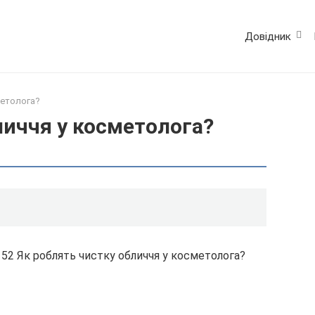
Довідник
метолога?
личчя у косметолога?