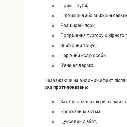
Прищі і вугрі;
Підвищена або знижена сальні
Розширені пори;
Погіршення тургору шкірного 
Знижений тонус;
Нерівний колір особи;
В’яне епідерміс.
Незважаючи на видимий ефект після 
ряд
протипоказань:
Захворювання шкіри з наявніс
Бронхіальна астма;
Цукровий діабет;