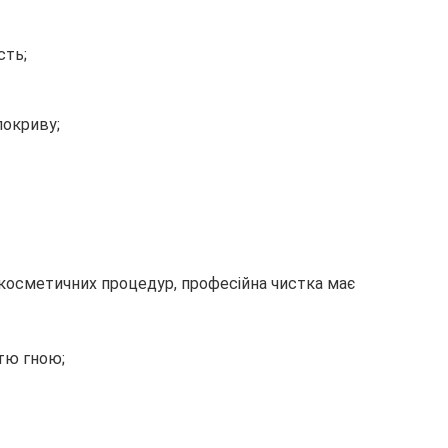
сть;
покриву;
косметичних процедур, професійна чистка має
тю гною;