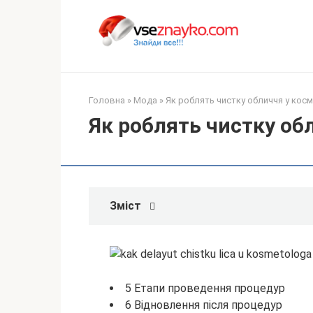
Перейти
до
вмісту
Головна
»
Мода
»
Як роблять чистку обличчя у кос
Як роблять чистку об
Зміст
5 Етапи проведення процедур
6 Відновлення після процедур