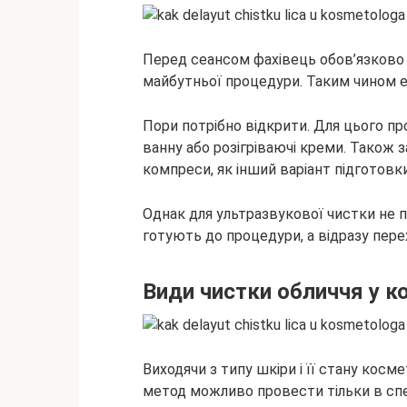
Перед сеансом фахівець обов’язково
майбутньої процедури. Таким чином 
Пори потрібно відкрити. Для цього пр
ванну або розігріваючі креми. Також 
компреси, як інший варіант підготовк
Однак для ультразвукової чистки не по
готують до процедури, а відразу пере
Види чистки обличчя у к
Виходячи з типу шкіри і її стану кос
метод можливо провести тільки в спе