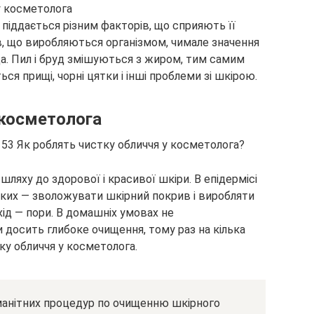
у косметолога
 піддається різним факторів, що сприяють її
в, що виробляються організмом, чимале значення
. Пил і бруд змішуються з жиром, тим самим
ся прищі, чорні цятки і інші проблеми зі шкірою.
 косметолога
ляху до здорової і красивої шкіри. В епідермісі
яких — зволожувати шкірний покрив і виробляти
ід — пори. В домашніх умовах не
досить глибоке очищення, тому раз на кілька
ку обличчя у косметолога.
манітних процедур по очищенню шкірного