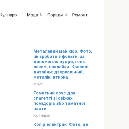
Кулінарія
Мода
Поради
Ремонт
Металевий манікюр. Фото,
як зробити з фольги, за
допомогою пудри, гель
лаком, наклейки. Красиві
дизайни: дзеркальний,
металік, втирка
Мода
Томатний соус для
спагетті зі свіжих
помідорів або томатної
пасти
Кулінарія
Колір електрик. Фото, це