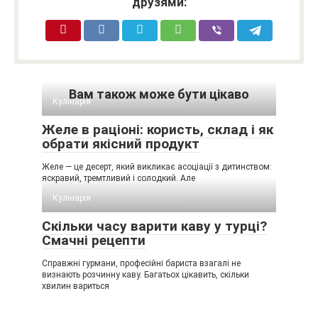
друзями:
Вам також може бути цікаво
Кулінарія
Желе в раціоні: користь, склад і як
обрати якісний продукт
Желе — це десерт, який викликає асоціації з дитинством:
яскравий, тремтливий і солодкий. Але
Кулінарія
Скільки часу варити каву у турці?
Смачні рецепти
Справжні гурмани, професійні бариста взагалі не
визнають розчинну каву. Багатьох цікавить, скільки
хвилин вариться