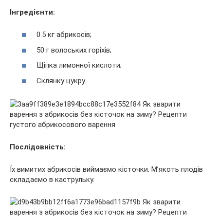
Інгредієнти:
0.5 кг абрикосів;
50 г волоських горіхів;
Щіпка лимонної кислоти;
Склянку цукру.
Послідовність:
Їх вимитих абрикосів виймаємо кісточки. М’якоть плодів
складаємо в каструльку.