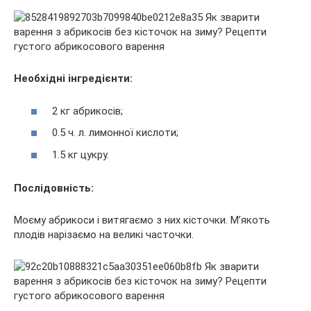
Необхідні інгредієнти:
2 кг абрикосів;
0.5 ч. л. лимонної кислоти;
1.5 кг цукру.
Послідовність:
Моєму абрикоси і витягаємо з них кісточки. М’якоть
плодів нарізаємо на великі часточки.