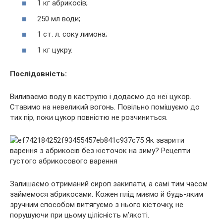
1 кг абрикосів;
250 мл води;
1 ст. л. соку лимона;
1 кг цукру.
Послідовність:
Виливаємо воду в каструлю і додаємо до неї цукор.
Ставимо на невеликий вогонь. Повільно помішуємо до
тих пір, поки цукор повністю не розчиниться.
Залишаємо отриманий сироп закипати, а самі тим часом
займемося абрикосами. Кожен плід миємо й будь-яким
зручним способом витягуємо з нього кісточку, не
порушуючи при цьому цілісність м’якоті.