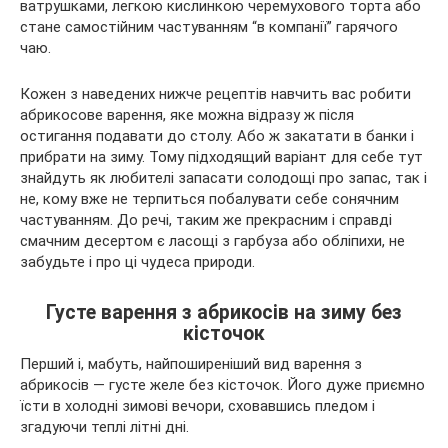
ватрушками, легкою кислинкою черемухового торта або
стане самостійним частуванням “в компанії” гарячого
чаю.
Кожен з наведених нижче рецептів навчить вас робити
абрикосове варення, яке можна відразу ж після
остигання подавати до столу. Або ж закатати в банки і
прибрати на зиму. Тому підходящий варіант для себе тут
знайдуть як любителі запасати солодощі про запас, так і
не, кому вже не терпиться побалувати себе сонячним
частуванням. До речі, таким же прекрасним і справді
смачним десертом є ласощі з гарбуза або обліпихи, не
забудьте і про ці чудеса природи.
Густе варення з абрикосів на зиму без
кісточок
Перший і, мабуть, найпоширеніший вид варення з
абрикосів — густе желе без кісточок. Його дуже приємно
їсти в холодні зимові вечори, сховавшись пледом і
згадуючи теплі літні дні.