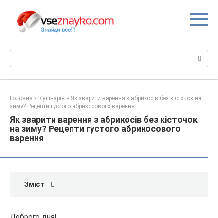
Перейти
до
вмісту
Пошук:
Головна
»
Кулінарія
»
Як зварити варення з абрикосів без кісточок на
зиму? Рецепти густого абрикосового варення
Як зварити варення з абрикосів без кісточок
на зиму? Рецепти густого абрикосового
варення
Зміст
Доброго дня!