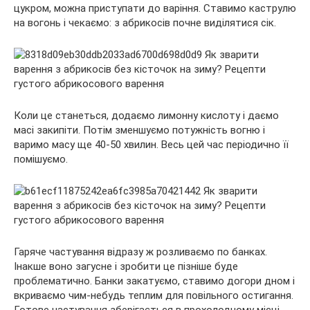
цукром, можна приступати до варіння. Ставимо каструлю
на вогонь і чекаємо: з абрикосів почне виділятися сік.
Коли це станеться, додаємо лимонну кислоту і даємо
масі закипіти. Потім зменшуємо потужність вогню і
варимо масу ще 40-50 хвилин. Весь цей час періодично її
помішуємо.
Гаряче частування відразу ж розливаємо по банках.
Інакше воно загусне і зробити це пізніше буде
проблематично. Банки закатуємо, ставимо догори дном і
вкриваємо чим-небудь теплим для повільного остигання.
Готове частування зберігається в прохолодному місці.