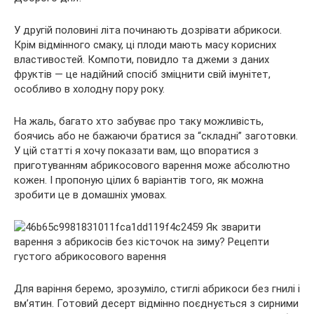
У другій половині літа починають дозрівати абрикоси.
Крім відмінного смаку, ці плоди мають масу корисних
властивостей. Компоти, повидло та джеми з даних
фруктів — це надійний спосіб зміцнити свій імунітет,
особливо в холодну пору року.
На жаль, багато хто
забуває про таку можливість,
боячись або не бажаючи братися за “складні” заготовки.
У цій статті я хочу показати вам, що впоратися з
приготуванням абрикосового варення може абсолютно
кожен. І пропоную цілих 6 варіантів того, як можна
зробити це в домашніх умовах.
Для варіння беремо, зрозуміло, стиглі абрикоси без гнилі і
вм’ятин. Готовий десерт відмінно поєднується з сирними