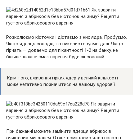
Розколюємо кісточки і дістаємо з них ядра. Пробуємо.
Якщо ядерця солодкі, то використовуємо далі. Якщо
гірчать — додаємо для пікантності 1-2 на банку, не
більше: інакше смак варення буде зіпсований.
Крім того, вживання гірких ядер у великій кількості
може негативно позначитися на вашому здоров’ї.
При бажанні можете замінити ядерця абрикосів
очищеним мигдалем. Отже, поміщаємо ядра назад в