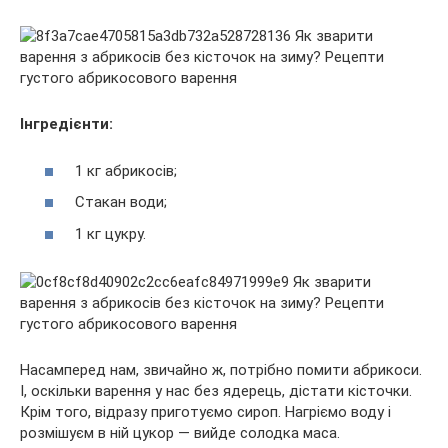
Інгредієнти:
1 кг абрикосів;
Стакан води;
1 кг цукру.
Насамперед нам, звичайно ж, потрібно помити абрикоси.
І, оскільки варення у нас без ядерець, дістати кісточки.
Крім того, відразу приготуємо сироп. Нагріємо воду і
розмішуєм в ній цукор — вийде солодка маса.