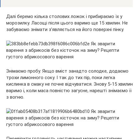
Далі беремо кілька столових ложок і прибираємо їх у
морозилку. Ласощі після цього варимо ще 15 хвилин. Не
забуваємо знімати з’являється на його поверхні пінку.
Знімаємо пробу. Якщо вміст занадто солодке, додаємо
трохи лимонного соку. І так до тих пір, поки легка
кислинка в смаку не почне відчуватися. Знову 5-15 хвилин
варимо і, коли маса повністю загусне, нарешті знімаємо її
з вогню.
Перевірити готовність частування можна наступним