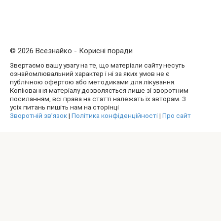
© 2026 Всезнайко - Корисні поради
Звертаємо вашу увагу на те, що матеріали сайту несуть
ознайомлювальний характер і ні за яких умов не є
публічною офертою або методиками для лікування.
Копіювання матеріалу дозволяється лише зі зворотним
посиланням, всі права на статті належать їх авторам. З
усіх питань пишіть нам на сторінці
Зворотній зв’язок
|
Політика конфіденційності
|
Про сайт