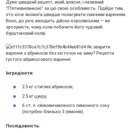
Дуже швидкий рецепт, який, власне, і названий
“П’ятихвилинкою” за цю свою особливість. Підійде тим,
хто хоче якомога швидше поласувати смачним варенням.
Воно, до речі, виходить дійсно королівським — ви
зрозумієте, чому, коли побачите його чудовий
бурштиновий колір.
Інгредієнти:
2.5 кг стиглих абрикосів;
2.5 кг цукру;
6 ст. л. свіжовичавленого лимонного соку
(потрібно близько 3 лимонів).
Послідовність: