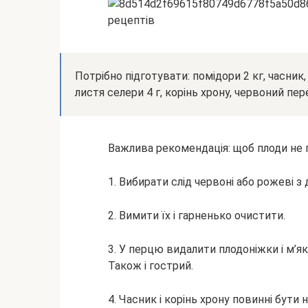
Потрібно підготувати: помідори 2 кг, часник
листя селери 4 г, корінь хрону, червоний перец
Важлива рекомендація: щоб плоди не п
1. Вибирати слід червоні або рожеві 
2. Вимити їх і гарненько очистити.
3. У перцю видалити плодоніжки і м’яко
Також і гострий.
4. Часник і корінь хрону повинні бути 