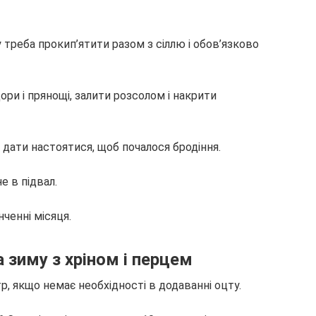
у треба прокип’ятити разом з сіллю і обов’язково
ори і прянощі, залити розсолом і накрити
і дати настоятися, щоб почалося бродіння.
е в підвал.
ченні місяця.
а зиму з хріном і перцем
 якщо немає необхідності в додаванні оцту.