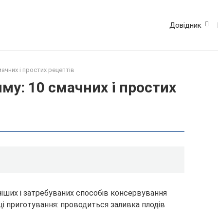
Довідник
мачних і простих рецептів
му: 10 смачних і простих
ніших і затребуваних способів консервування
ці приготування: проводиться заливка плодів