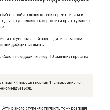
сім’ї способи соління овочів перевтілилися в
етодів, що дозволяють спростити приготування і
вр.
ички готування, але й насолодитися смаком
явний дефіцит вітамінів.
 запашний перець і кориця 1 г, лавровий лист,
 рекомендується).
ути різного ступеня стиглості, тому розподіл