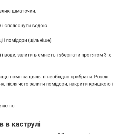
великі шматочки.
 і сполоснути водою.
 і помідори (щільніше).
 і води, залити в ємність і зберігати протягом 3-х
кщо помітна цвіль, її необхідно прибрати. Розсіл
я, після чого залити помідори, накрити кришкою і
вністю.
в в каструлі