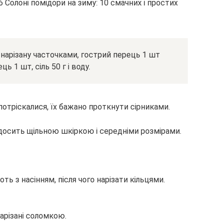
, нарізану часточками, гострий перець 1 шт
ь 1 шт, сіль 50 г і воду.
отріскалися, їх бажано проткнути сірниками.
з досить щільною шкіркою і середніми розмірами.
ть з насінням, після чого нарізати кільцями.
нарізані соломкою.