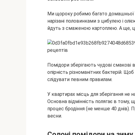
Ми щороку робимо багато домашньої к
нарізані
половинками з цибулею і олією
йдуть з смаженою картоплею. А ще, ц
Помідори зберігають чудові смакові в
опірність різноманітних бактерій. Щоб
слідувати певним правилам.
У квартирах місць для зберігання не 
Основна відмінність полягає в тому, 
процес бродіння (не менше 40 днів).
весни.
Солоні помідори на зиму