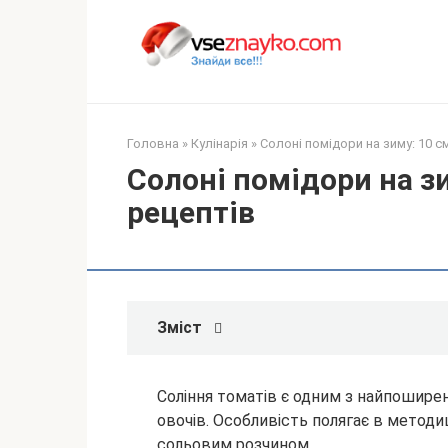
Перейти
до
вмісту
Головна
»
Кулінарія
»
Солоні помідори на зиму: 10 с
Солоні помідори на зи
рецептів
Зміст
Соління томатів є одним з найпошире
овочів. Особливість полягає в методи
сольовим розчином.