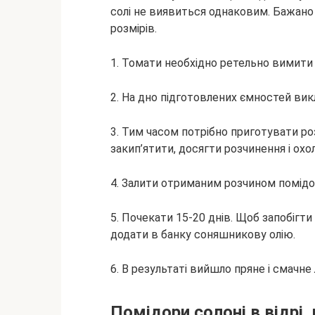
солі не виявиться однаковим. Бажано в
розмірів.
1. Томати необхідно ретельно вимити 
2. На дно підготовлених ємностей викл
3. Тим часом потрібно приготувати розс
закип’ятити, досягти розчинення і охо
4. Залити отриманим розчином помідор
5. Почекати 15-20 днів. Щоб запобігти
додати в банку соняшникову олію.
6. В результаті вийшло пряне і смачне 
Помідори солоні в відрі,