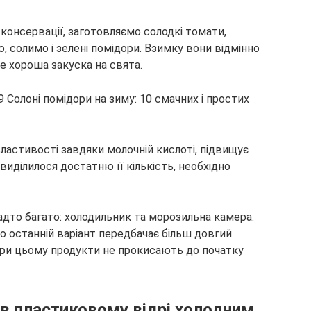
онсервації, заготовляємо солодкі томати,
, солимо і зелені помідори. Взимку вони відмінно
е хороша закуска на свята.
ластивості завдяки молочній кислоті, підвищує
 виділилося достатню її кількість, необхідно
надто багато: холодильник та морозильна камера.
що останній варіант передбачає більш довгий
 При цьому продукти не прокисають до початку
 в пластиковому відрі холодним