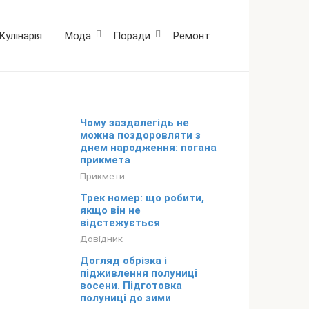
Кулінарія
Мода
Поради
Ремонт
Чому заздалегідь не
можна поздоровляти з
днем народження: погана
прикмета
Прикмети
Трек номер: що робити,
якщо він не
відстежується
Довідник
Догляд обрізка і
підживлення полуниці
восени. Підготовка
полуниці до зими