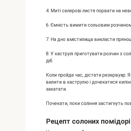
4. Миті селерові листя порвати на не
6. Ємність вимити сольовим розчином
7. На дно вмістилища викласти прянощі
8. У каструлі приготувати розчин з солі
діб.
Коли пройде час, дістати резервуар. Я
вилити в каструлю і дочекатися кипінн
закатати.
Почекати, поки соління застигнуть по
Рецепт солоних помідорі