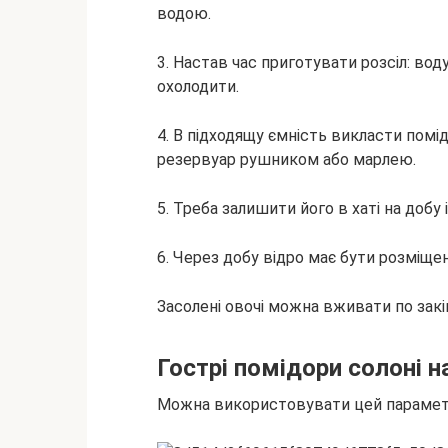
водою.
3. Настав час приготувати розсіл: вод
охолодити.
4. В підходящу ємність викласти помід
резервуар рушником або марлею.
5. Треба залишити його в хаті на добу 
6. Через добу відро має бути розміщен
Засолені овочі можна вживати по закін
Гострі помідори солоні н
Можна використовувати цей параметр,