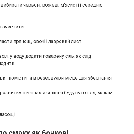
ибирати червоні, рожеві, м’ясисті і середніх
і очистити.
асти прянощі, овочі і лавровий лист.
іл: у воду додати поварену сіль, як слід
лодити.
и і помістити в резервуари місце для зберігання.
 розвитку цвілі, коли соління будуть готові, можна
ласощі.
 по смаку як бочкові