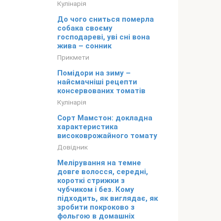
Кулінарія
До чого сниться померла
собака своєму
господареві, уві сні вона
жива – сонник
Прикмети
Помідори на зиму –
найсмачніші рецепти
консервованих томатів
Кулінарія
Сорт Мамстон: докладна
характеристика
високоврожайного томату
Довідник
Мелірування на темне
довге волосся, середні,
короткі стрижки з
чубчиком і без. Кому
підходить, як виглядає, як
зробити покроково з
фольгою в домашніх