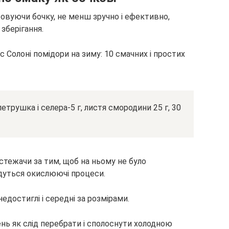
овуючи бочку, не менш зручно і ефективно,
зберігання.
 петрушка і селера-5 г, листя смородини 25 г, 30
стежачи за тим, щоб на ньому не було
дуться окислюючі процеси.
едостиглі і середні за розмірами.
лень як слід перебрати і сполоснути холодною