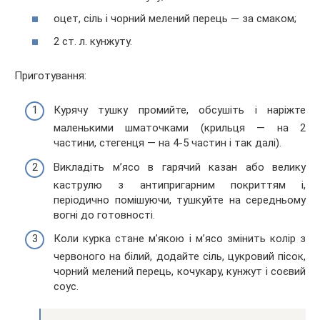
оцет, сіль і чорний мелений перець — за смаком;
2 ст. л. кунжуту.
Приготування:
Курячу тушку промийте, обсушіть і наріжте
маленькими шматочками (крильця — на 2
частини, стегенця — на 4-5 частин і так далі).
Викладіть м’ясо в гарячий казан або велику
каструлю з антипригарним покриттям і,
періодично помішуючи, тушкуйте на середньому
вогні до готовності.
Коли курка стане м’якою і м’ясо змінить колір з
червоного на білий, додайте сіль, цукровий пісок,
чорний мелений перець, кочукару, кунжут і соєвий
соус.