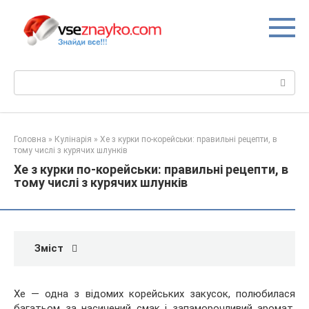
Перейти
до
вмісту
Пошук:
Головна
»
Кулінарія
»
Хе з курки по-корейськи: правильні рецепти, в
тому числі з курячих шлунків
Хе з курки по-корейськи: правильні рецепти, в
тому числі з курячих шлунків
Зміст
Хе — одна з відомих корейських закусок, полюбилася
багатьом за насичений смак і запаморочливий аромат.