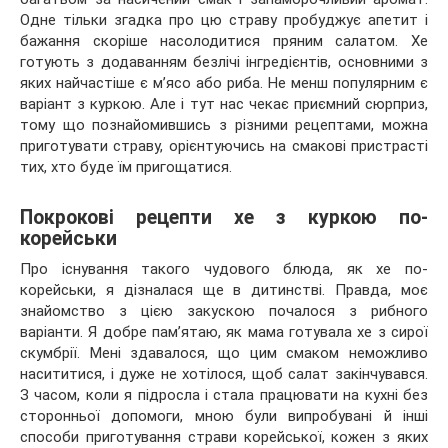
Одне тільки згадка про цю страву пробуджує апетит і
бажання скоріше насолодитися пряним салатом. Хе
готують з додаванням безлічі інгредієнтів, основними з
яких
найчастіше є м’ясо або риба. Не менш популярним є
варіант з куркою. Але і тут нас чекає приємний сюрприз,
тому що познайомившись з різними рецептами, можна
приготувати страву, орієнтуючись на смакові пристрасті
тих, хто буде їм пригощатися.
Покрокові рецепти хе з куркою по-
корейськи
Про існування такого чудового блюда, як хе по-
корейськи, я дізналася ще в дитинстві. Правда, моє
знайомство з цією закускою почалося з рибного
варіанти. Я добре пам’ятаю, як мама готувала хе з сирої
скумбрії. Мені здавалося, що цим смаком неможливо
насититися, і дуже не хотілося, щоб салат закінчувався.
З часом, коли я підросла і стала працювати на кухні без
сторонньої допомоги, мною були випробувані й інші
способи приготування страви корейської, кожен з яких