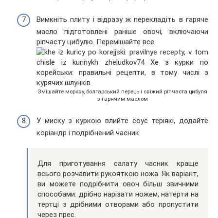
Вимкніть плиту і відразу ж перекладіть в гаряче
масло підготовлені раніше овочі, включаючи
ріпчасту цибулю. Перемішайте все.
Змішайте моркву, болгарський перець і свіжий ріпчаста цибуля
з гарячим маслом
У миску з куркою влийте соус теріякі, додайте
коріандр і подрібнений часник.
Для приготування салату часник краще
всього розчавити рукояткою ножа. Як варіант,
ви можете подрібнити овоч більш звичними
способами: дрібно нарізати ножем, натерти на
тертці з дрібними отворами або пропустити
через прес.