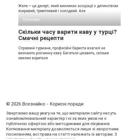
Желе — це десерт, який викликає асоціації з дитинством:
яскравий, тремтливий і солодкий. Але
Кулінарія
Скільки часу варити каву у турці?
Смачні рецепти
Справжні гурмани, професійні бариста взагалі не
визнають розчинну каву. Багатьох цікавить, скільки
хвилин вариться
© 2026 Всезнайко - Корисні поради
Звертаємо вашу увагу на те, що матеріали сайту несуть
ознайомлювальний характер і ні за яких умов не є
публічною офертою або методиками для лікування.
Копіювання матеріалу дозволяється лише зі зворотним
посиланням, всі права на статті належать їх авторам. З