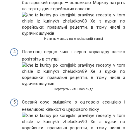
болгарський перець — соломкою. Моркву натріть
на тертці для корейських салатів.
Натріть моркву на спеціальній тертці
Пластівці перцю чилі і зерна коріандру злегка
розітріть в ступці.
Перетріть чилі і коріандр
Соєвий соус змішайте з оцтовою есенцією і
невеликою кількістю цукрового піску.