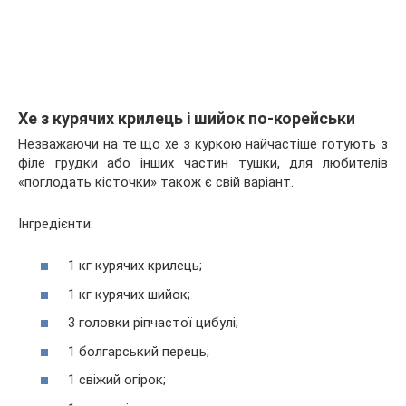
Хе з курячих крилець і шийок по-корейськи
Незважаючи на те що хе з куркою найчастіше готують з
філе грудки або інших частин тушки, для любителів
«поглодать кісточки» також є свій варіант.
Інгредієнти:
1 кг курячих крилець;
1 кг курячих шийок;
3 головки ріпчастої цибулі;
1 болгарський перець;
1 свіжий огірок;