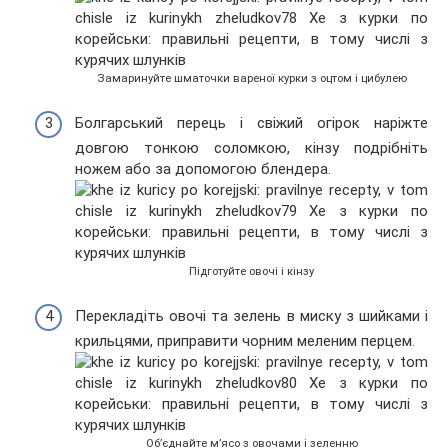
Замаринуйте шматочки вареної курки з оцтом і цибулею
Болгарський перець і свіжий огірок наріжте
довгою тонкою соломкою, кінзу подрібніть
ножем або за допомогою блендера.
Підготуйте овочі і кінзу
Перекладіть овочі та зелень в миску з шийками і
крильцями, приправити чорним меленим перцем.
Об’єднайте м’ясо з овочами і зеленню