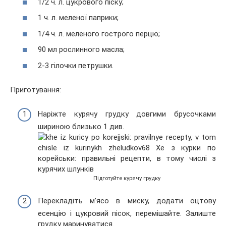
1/2 ч. л. цукрового піску;
1 ч. л. меленої паприки;
1/4 ч. л. меленого гострого перцю;
90 мл рослинного масла;
2-3 гілочки петрушки.
Приготування:
Наріжте курячу грудку довгими брусочками
шириною близько 1 див.
Підготуйте курячу грудку
Перекладіть м’ясо в миску, додати оцтову
есенцію і цукровий пісок, перемішайте. Залиште
грудку маринуватися.