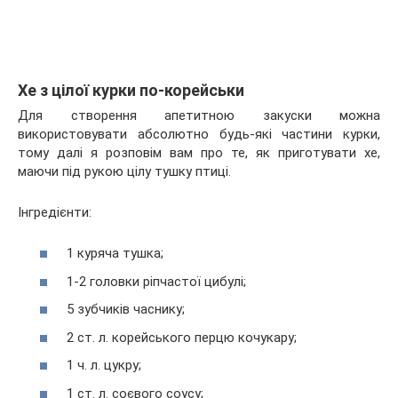
Хе з цілої курки по-корейськи
Для створення апетитною закуски можна
використовувати абсолютно будь-які частини курки,
тому далі я розповім вам про те, як приготувати хе,
маючи під рукою цілу тушку птиці.
Інгредієнти:
1 куряча тушка;
1-2 головки ріпчастої цибулі;
5 зубчиків часнику;
2 ст. л. корейського перцю кочукару;
1 ч. л. цукру;
1 ст. л. соєвого соусу;