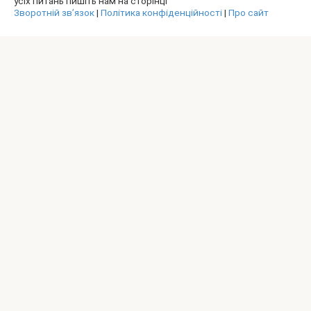
усіх питань пишіть нам на сторінці
Зворотній зв’язок
|
Політика конфіденційності
|
Про сайт