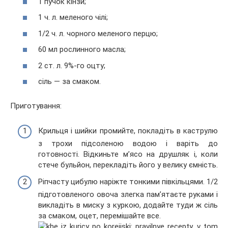
1 пучок кінзи;
1 ч. л. меленого чілі;
1/2 ч. л. чорного меленого перцю;
60 мл рослинного масла;
2 ст. л. 9%-го оцту;
сіль — за смаком.
Приготування:
Крильця і шийки промийте, покладіть в каструлю
з трохи підсоленою водою і варіть до
готовності. Відкиньте м’ясо на друшляк і, коли
стече бульйон, перекладіть його у велику ємність.
Ріпчасту цибулю наріжте тонкими півкільцями. 1/2
підготовленого овоча злегка пам’ятаєте руками і
викладіть в миску з куркою, додайте туди ж сіль
за смаком, оцет, перемішайте все.