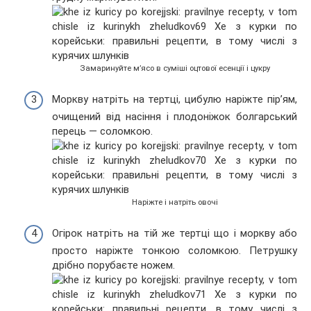
Замаринуйте м’ясо в суміші оцтової есенції і цукру
Моркву натріть на тертці, цибулю наріжте пір’ям,
очищений від насіння і плодоніжок болгарський
перець — соломкою.
Наріжте і натріть овочі
Огірок натріть на тій же тертці що і моркву або
просто наріжте тонкою соломкою. Петрушку
дрібно порубаєте ножем.