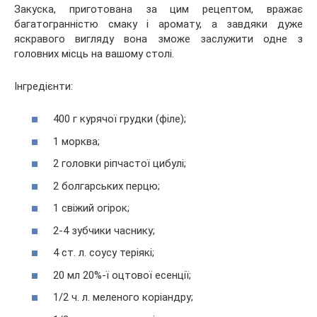
Закуска, приготована за цим рецептом, вражає
багатогранністю смаку і аромату, а завдяки дуже
яскравого вигляду вона зможе заслужити одне з
головних місць на вашому столі.
Інгредієнти:
400 г курячої грудки (філе);
1 морква;
2 головки ріпчастої цибулі;
2 болгарських перцю;
1 свіжий огірок;
2-4 зубчики часнику;
4 ст. л. соусу теріякі;
20 мл 20%-ї оцтової есенції;
1/2 ч. л. меленого коріандру;