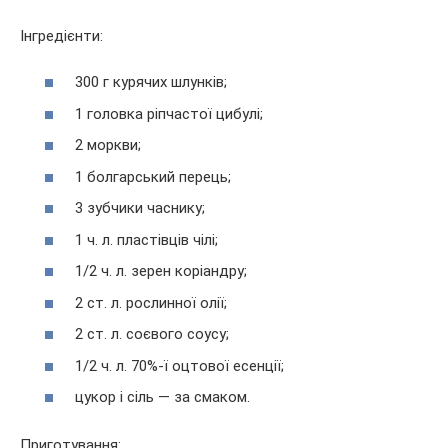
Інгредієнти:
300 г курячих шлунків;
1 головка ріпчастої цибулі;
2 моркви;
1 болгарський перець;
3 зубчики часнику;
1 ч. л. пластівців чілі;
1/2 ч. л. зерен коріандру;
2 ст. л. рослинної олії;
2 ст. л. соєвого соусу;
1/2 ч. л. 70%-ї оцтової есенції;
цукор і сіль — за смаком.
Приготування: