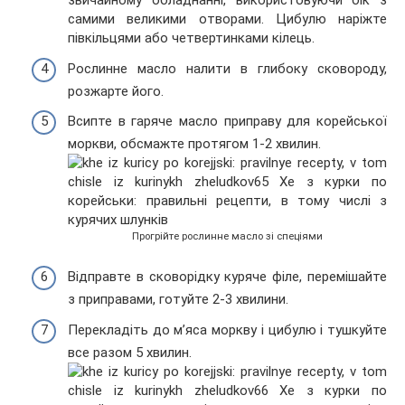
звичайному обладнанні, використовуючи бік з
самими великими отворами. Цибулю наріжте
півкільцями або четвертинками кілець.
Рослинне масло налити в глибоку сковороду,
розжарте його.
Всипте в гаряче масло приправу для корейської
моркви, обсмажте протягом 1-2 хвилин.
Прогрійте рослинне масло зі спеціями
Відправте в сковорідку куряче філе, перемішайте
з приправами, готуйте 2-3 хвилини.
Перекладіть до м’яса моркву і цибулю і тушкуйте
все разом 5 хвилин.