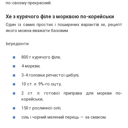
по-своєму прекрасний.
Хе з курячого філе з морквою по-корейськи
Один із самих простих і поширених варіантів хе, рецепт
якого можна вважати базовим.
Інгредієнти:
800 г курячого філе;
4 моркви;
3-4 головки ріпчастої цибулі;
10 ст. л. 9%-го оцту;
2 ст. л. готової приправа для моркви по-
корейськи;
150 г рослинної олії;
сіль і чорний мелений перець — за смаком.