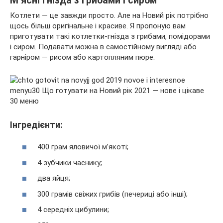
М’ясні гнізда з грибами і сиром
Котлети — це завжди просто. Але на Новий рік потрібно
щось більш оригінальне і красиве. Я пропоную вам
приготувати такі котлетки-гнізда з грибами, помідорами
і сиром. Подавати можна в самостійному вигляді або
гарніром — рисом або картопляним пюре.
Інгредієнти:
400 грам яловичої м’якоті;
4 зубчики часнику;
два яйця;
300 грамів свіжих грибів (печериці або інші);
4 середніх цибулини;