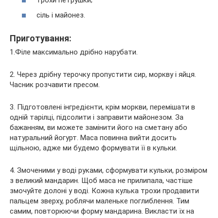
сіль і майонез.
Приготування:
1.Філе максимально дрібно нарубати.
2. Через дрібну терочку пропустити сир, моркву і яйця.
Часник розчавити пресом.
3. Підготовлені інгредієнти, крім моркви, перемішати в
одній тарілці, підсолити і заправити майонезом. За
бажанням, ви можете замінити його на сметану або
натуральний йогурт. Маса повинна вийти досить
щільною, адже ми будемо формувати її в кульки.
4. Змоченими у воді руками, сформувати кульки, розміром
з великий мандарин. Щоб маса не прилипала, частіше
змочуйте долоні у воді. Кожна кулька трохи продавити
пальцем зверху, роблячи маленьке поглиблення. Тим
самим, повторюючи форму мандарина. Викласти їх на