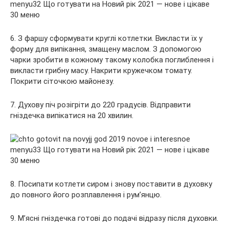
6. З фаршу сформувати круглі котлетки. Викласти їх у
форму для випікання, змащену маслом. З допомогою
чарки зробити в кожному такому колобка поглиблення і
викласти грибну масу. Накрити кружечком томату.
Покрити сіточкою майонезу.
7. Духову піч розігріти до 220 градусів. Відправити
гніздечка випікатися на 20 хвилин.
8. Посипати котлети сиром і знову поставити в духовку
до повного його розплавлення і рум’янцю.
9. М’ясні гніздечка готові до подачі відразу після духовки.