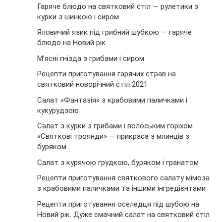
Гаряче блюдо на святковий стіл — рулетики з
курки з шинкою і сиром
Яловичий язик під грибний шубкою — гаряче
блюдо на Новий рік
М’ясні гнізда з грибами і сиром
Рецепти приготування гарячих страв на
святковий новорічний стіл 2021
Салат «Фантазія» з крабовими паличками і
кукурудзою
Салат з курки з грибами і волоським горіхом
«Святкові троянди» — прикраса з млинців з
буряком
Салат з курячою грудкою, буряком і гранатом
Рецепти приготування святкового салату мімоза
з крабовими паличками та іншими інгредієнтами
Рецепти приготування оселедця під шубою на
Новий рік. Дуже смачний салат на святковий стіл