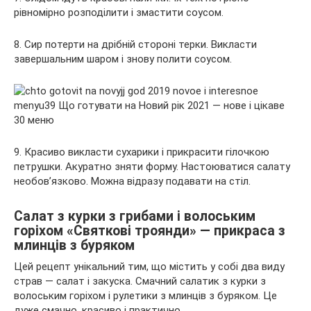
рівномірно розподілити і змастити соусом.
8. Сир потерти на дрібній стороні терки. Викласти
завершальним шаром і знову полити соусом.
9. Красиво викласти сухарики і прикрасити гілочкою
петрушки. Акуратно зняти форму. Настоюватися салату
необов’язково. Можна відразу подавати на стіл.
Салат з курки з грибами і волоським
горіхом «Святкові троянди» — прикраса з
млинців з буряком
Цей рецепт унікальний тим, що містить у собі два виду
страв — салат і закуска. Смачний салатик з курки з
волоським горіхом і рулетики з млинців з буряком. Це
дуже смачно, красиво і практично.