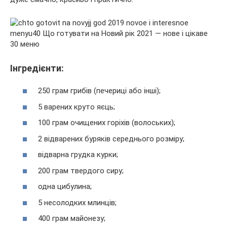
Інгредієнти:
250 грам грибів (печериці або інші);
5 варених круто яєць;
100 грам очищених горіхів (волоських);
2 відварених буряків середнього розміру;
відварна грудка курки;
200 грам твердого сиру;
одна цибулина;
5 несолодких млинців;
400 грам майонезу;