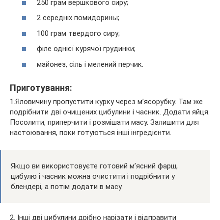
250 грам вершкового сиру;
2 середніх помидорины;
100 грам твердого сиру;
філе однієї курячої грудинки;
майонез, сіль і мелений перчик.
Приготування:
1.Яловичину пропустити курку через м’ясорубку. Там же
подрібнити дві очищених цибулини і часник. Додати яйця.
Посолити, приперчити і розмішати масу. Залишити для
настоювання, поки готуються інші інгредієнти.
Якщо ви використовуєте готовий м’ясний фарш,
цибулю і часник можна очистити і подрібнити у
блендері, а потім додати в масу.
2. Інші дві цибулини дрібно нарізати і відправити