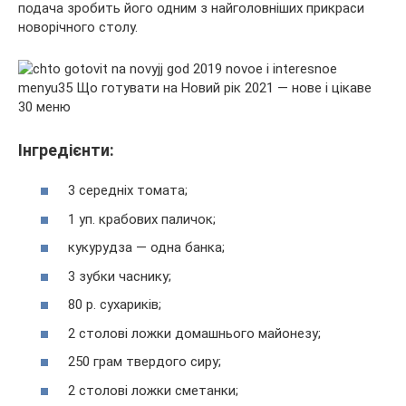
подача зробить його одним з найголовніших прикраси
новорічного столу.
Інгредієнти:
3 середніх томата;
1 уп. крабових паличок;
кукурудза — одна банка;
3 зубки часнику;
80 р. сухариків;
2 столові ложки домашнього майонезу;
250 грам твердого сиру;
2 столові ложки сметанки;