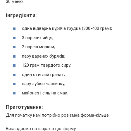
Інгредієнти:
одна відварна куряча грудка (300-400 грам);
3 варених яйця;
2 варені моркви;
пару варених буряків;
120 грам твердого сиру;
один стиглий гранат;
пару зубків часничку;
майонез і сіль на смак.
Приготування:
Для початку нам потрібно роз’ємна форма-кільце.
Викладаємо по шарах в цю форму: