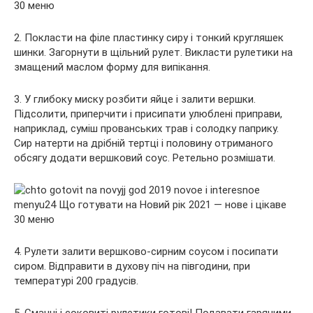
2. Покласти на філе пластинку сиру і тонкий кругляшек
шинки. Загорнути в щільний рулет. Викласти рулетики на
змащений маслом форму для випікання.
3. У глибоку миску розбити яйце і залити вершки.
Підсолити, приперчити і присипати улюблені приправи,
наприклад, суміш прованських трав і солодку паприку.
Сир натерти на дрібній тертці і половину отриманого
обсягу додати вершковий соус. Ретельно розмішати.
4. Рулети залити вершково-сирним соусом і посипати
сиром. Відправити в духову піч на півгодини, при
температурі 200 градусів.