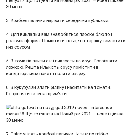
3. Крабові палички нарізати середніми кубиками.
4. Для викладки вам знадобиться плоске блюдо і
роз’ємна форма. Помістити кільце на тарілку і змастити
низ соусом.
5. З томатів злити сік і викласти на соус. Розрівняти
ложкою. Решта кількість соусу помістити в
кондитерський пакет і полити зверху.
6. З кукурудзи злити рідину і насипати на томати.
Розрівняти і злегка прим’яти.
7. Слідом ідуть крабові палички. Їх теж потрібно