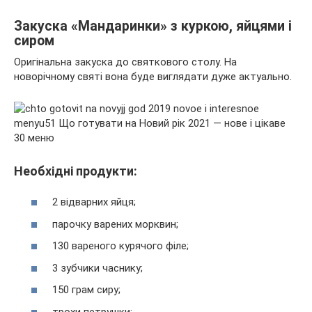
Закуска «Мандаринки» з куркою, яйцями і
сиром
Оригінальна закуска до святкового столу. На
новорічному святі вона буде виглядати дуже актуально.
Необхідні продукти:
2 відварних яйця;
парочку варених морквин;
130 вареного курячого філе;
3 зубчики часнику;
150 грам сиру;
трохи петрушки;