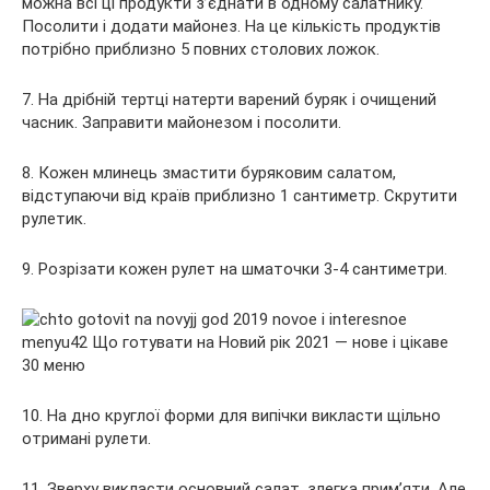
можна всі ці продукти з’єднати в одному салатнику.
Посолити і додати майонез. На це кількість продуктів
потрібно приблизно 5 повних столових ложок.
7. На дрібній тертці натерти варений буряк і очищений
часник. Заправити майонезом і посолити.
8. Кожен млинець змастити буряковим салатом,
відступаючи від країв приблизно 1 сантиметр. Скрутити
рулетик.
9. Розрізати кожен рулет на шматочки 3-4 сантиметри.
10. На дно круглої форми для випічки викласти щільно
отримані рулети.
11. Зверху викласти основний салат, злегка прим’яти. Але