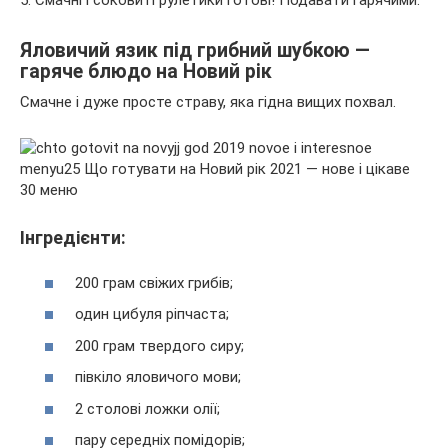
5. Смачні і соковиті рулетики готові! Подавати гарячими.
Яловичий язик під грибний шубкою —
гаряче блюдо на Новий рік
Смачне і дуже просте страву, яка гідна вищих похвал.
Інгредієнти:
200 грам свіжих грибів;
один цибуля ріпчаста;
200 грам твердого сиру;
півкіло яловичого мови;
2 столові ложки олії;
пару середніх помідорів;