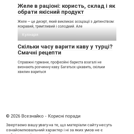
Желе в раціоні: користь, склад і як
обрати якісний продукт
Желе — це десерт, який викликає асоціації з дитинством:
яскравий, тремтливий і солодкий. Але
Кулінарія
Скільки часу варити каву у турці?
Смачні рецепти
Справжні гурмани, професійні бариста взагалі не
визнають розчинну каву. Багатьох цікавить, скільки
хвилин вариться
© 2026 Всезнайко - Корисні поради
Звертаємо вашу увагу на те, що матеріали сайту несуть
ознайомлювальний характер і ні за яких умов не є