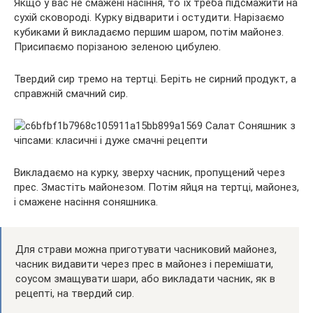
Якщо у вас не смажені насіння, то їх треба підсмажити на
сухій сковороді. Курку відварити і остудити. Нарізаємо
кубиками й викладаємо першим шаром, потім майонез.
Присипаємо порізаною зеленою цибулею.
Твердий сир тремо на тертці. Беріть не сирний продукт, а
справжній смачний сир.
Викладаємо на курку, зверху часник, пропущений через
прес. Змастіть майонезом. Потім яйця на тертці, майонез,
і смажене насіння соняшника.
Для страви можна приготувати часниковий майонез,
часник видавити через прес в майонез і перемішати,
соусом змащувати шари, або викладати часник, як в
рецепті, на твердий сир.