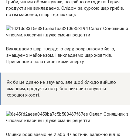
Гриби, які ми обсмажували, потрібно остудити. Гарячі
продукти не викладаємо. Слідом за куркою шар грибів,
потім майонез, і шар тертих яєць.
Викладаємо шар твердого сиру, розрівнюємо його,
змащуємо майонезом. І викладаємо шар жовтків.
Присипаємо салат жовтками зверху.
Як би це дивно не звучало, але щоб блюдо вийшло
смачним, продукти потрібно використовувати
хорошої якості.
Оливки розрізаємо не 2 або 4 частини, залежно від їх