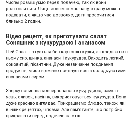
Чиспы розміщуємо перед подачею, так як вони
розтопляться. Якщо зовсім немає часу, страву можна
подавати, а якщо час дозволяє, дати просочитися
близько 2 годин.
Відео рецепт, як приготувати салат
Соняшник з кукурудзою і ананасом
Цей Салат готується без картоплі і курки, з інгредієнтів в
ньому сир, шинка, ананаси, і кукурудза. Виходить легкий,
соковитий, пікантний. Дуже незвичайне поєднання
продуктів, м’ясо відмінно поєднується із солодкуватими
ананасами і сиром.
Зверху посипана консервованою кукурудзою, замість
яєць, оливок, насіння, використовується кукурудза. Вона
дуже красиво виглядає. Прикрашаємо блюдо, також, як і
в інших рецептах, чіпсами. Але пам’ятайте, що потрібно
прикрашати перед подачею на стіл.