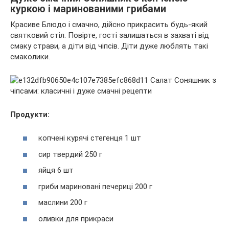
куркою і маринованими грибами
Красиве Блюдо і смачно, дійсно прикрасить будь-який
святковий стіл. Повірте, гості залишаться в захваті від
смаку страви, а діти від чіпсів. Діти дуже люблять такі
смаколики.
Продукти:
копчені курячі стегенця 1 шт
сир твердий 250 г
яйця 6 шт
гриби мариновані печериці 200 г
маслини 200 г
оливки для прикраси