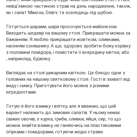
невід’ємною частиною страв на день народження, також,
як і салат Мімоза, Олів’є та оселедець під шубою.
Готується шарами, шари просочуються майонезом.
Виходить
шедевр на вашому столі. Прикрашати можна за
бажанням. Я люблю прикрашати жовтком, оливками,
насінням соняшнику. А ще, здорово зробити божу корівку
з половини помідора, і помістити її всередину квітки, або
, наприклад, бджілку.
Виглядає на столі шикарним квіткою. Це блюдо одне з
головних на нашому святковому столі. Гості в захваті від
виду і смаку. Приготувати його можна з різними
інгредієнтами.
Готую я його взимку і влітку, але я вважаю, що цей
варіант належить до зимових салатів. У ньому немає
свіжих овочів, є курка, гриби, оливки, яйця, сир, то що
можна знайти взимку, не ганяючись на пластиковими
огірками і помідорами, готуючи модні страви.