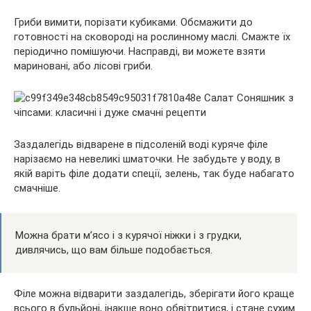
Гриби вимити, порізати кубиками. Обсмажити до
готовності на сковороді на рослинному маслі. Смажте їх
періодично помішуючи. Насправді, ви можете взяти
мариновані, або лісові гриби.
Заздалегідь відварене в підсоленій воді куряче філе
нарізаємо на невеликі шматочки. Не забудьте у воду, в
якій варіть філе додати спеції, зелень, так буде набагато
смачніше.
Можна брати м’ясо і з курячої ніжки і з грудки,
дивлячись, що вам більше подобається.
Філе можна відварити заздалегідь, зберігати його краще
всього в бульйоні, інакше воно обвітритися, і стане сухим.