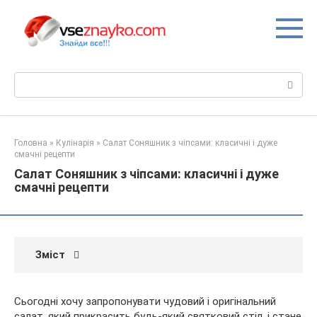
Перейти
до
вмісту
Пошук:
Головна
»
Кулінарія
»
Салат Соняшник з чіпсами: класичні і дуже
смачні рецепти
Салат Соняшник з чіпсами: класичні і дуже
смачні рецепти
Зміст
Сьогодні хочу запропонувати чудовий і оригінальний
салат, який прикрасить будь-який святковий стіл, і стане