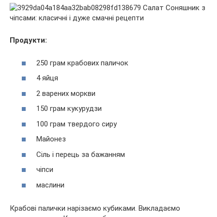
Продукти:
250 грам крабових паличок
4 яйця
2 варених моркви
150 грам кукурудзи
100 грам твердого сиру
Майонез
Сіль і перець за бажанням
чіпси
маслини
Крабові палички нарізаємо кубиками. Викладаємо