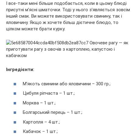
І все-таки мені більше подобається, коли в цьому блюді
присутні м’ясні шматочки. Тоді у нього з’являється зовсім
інший смак. Ви можете використовувати свинину, так і
яловичину. Якщо ж хочете більш дієтичне блюдо, то
цілком можете брати курку.
Інгредієнти:
М’якоть свинини або яловичини – 300 гр.;
Цибуля ріпчаста – 1 шт.;
Морква – 1 шт.;
Болгарський перець – 1 шт.;
Картопля – 4 шт.;
Кабачок – 1 шт.;