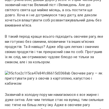
зазвичай настає Великий піст і Великдень. Але до
світлого свята ще майже місяць, а ось постити ще
довго. Хоча я і не дотримуюся таку дієту, але деколи
хочеться
влаштувати собі розвантажувальний день без
вживання м’яса.
В такий період краще всього підходить овочеве рагу, яке
ми готуємо без свинини, яловичини та інших м’ясних
продуктів. Та й навіщо? Адже збір цих легких і смачних
свіжих продуктів і так прекрасний сам по собі. Протушив
їх як слід, ми отримаємо чудове блюдо не тільки за
смаком, але і за кольором.
Зазвичай в холодну пору ми намагаємося є все жирне і
дуже ситна. Але чим тепліше стає на вулиці, тим сильніше
нас тягне на більш легку їжу. Адже в овочеве рагу