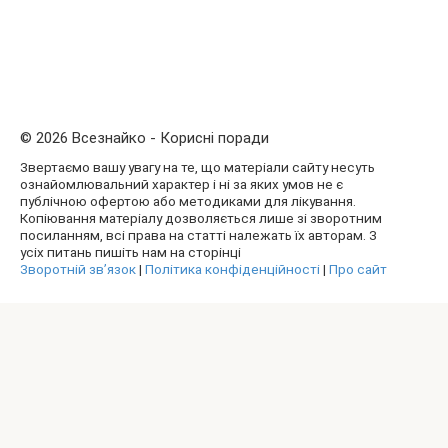
© 2026 Всезнайко - Корисні поради
Звертаємо вашу увагу на те, що матеріали сайту несуть
ознайомлювальний характер і ні за яких умов не є
публічною офертою або методиками для лікування.
Копіювання матеріалу дозволяється лише зі зворотним
посиланням, всі права на статті належать їх авторам. З
усіх питань пишіть нам на сторінці
Зворотній зв’язок
|
Політика конфіденційності
|
Про сайт