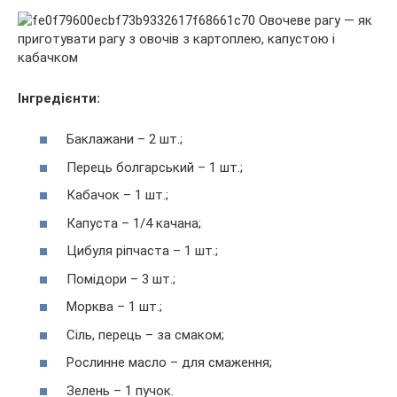
Інгредієнти:
Баклажани – 2 шт.;
Перець болгарський – 1 шт.;
Кабачок – 1 шт.;
Капуста – 1/4 качана;
Цибуля ріпчаста – 1 шт.;
Помідори – 3 шт.;
Морква – 1 шт.;
Сіль, перець – за смаком;
Рослинне масло – для смаження;
Зелень – 1 пучок.