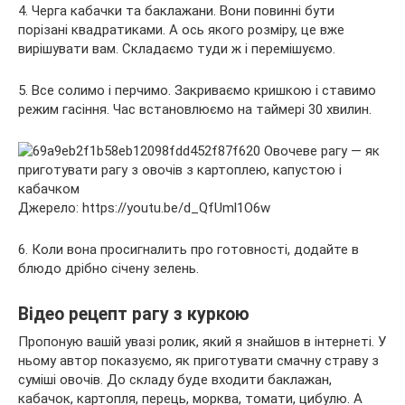
4. Черга кабачки та баклажани. Вони повинні бути
порізані квадратиками. А ось якого розміру, це вже
вирішувати вам. Складаємо туди ж і перемішуємо.
5. Все солимо і перчимо. Закриваємо кришкою і ставимо
режим гасіння. Час встановлюємо на таймері 30 хвилин.
Джерело: https://youtu.be/d_QfUml1O6w
6. Коли вона просигналить про готовності, додайте в
блюдо дрібно січену зелень.
Відео рецепт рагу з куркою
Пропоную вашій увазі ролик, який я знайшов в інтернеті. У
ньому автор показуємо, як приготувати смачну страву з
суміші овочів. До складу буде входити баклажан,
кабачок, картопля, перець, морква, томати, цибулю. А