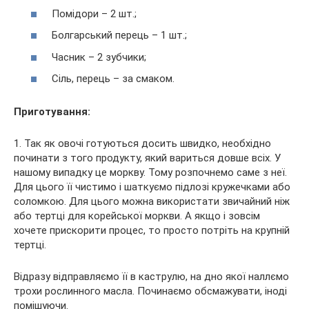
Помідори – 2 шт.;
Болгарський перець – 1 шт.;
Часник – 2 зубчики;
Сіль, перець – за смаком.
Приготування:
1. Так як овочі готуються досить швидко, необхідно
починати з того продукту, який вариться довше всіх. У
нашому випадку це моркву. Тому розпочнемо саме з неї.
Для цього її чистимо і шаткуємо підлозі кружечками або
соломкою. Для цього можна використати звичайний ніж
або тертці для корейської моркви. А якщо і зовсім
хочете прискорити процес, то просто потріть на крупній
тертці.
Відразу відправляємо її в каструлю, на дно якої наллємо
трохи рослинного масла. Починаємо обсмажувати, іноді
помішуючи.