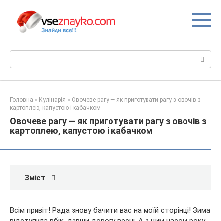
Перейти
до
вмісту
Пошук:
Головна
»
Кулінарія
»
Овочеве рагу — як приготувати рагу з овочів з
картоплею, капустою і кабачком
Овочеве рагу — як приготувати рагу з овочів з
картоплею, капустою і кабачком
Зміст
Всім привіт! Рада знову бачити вас на моїй сторінці! Зима
відступила вбік, давши дорогу весні. А з цим часом року