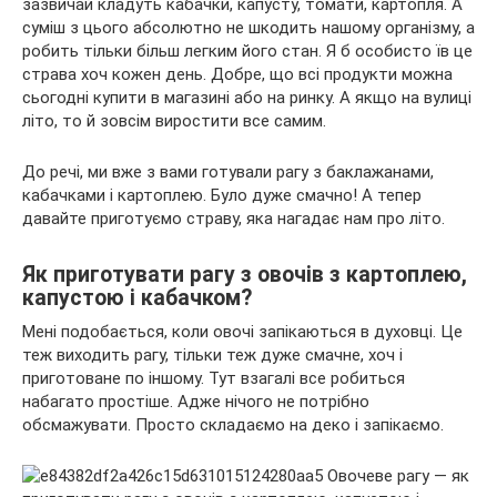
зазвичай кладуть кабачки, капусту, томати, картопля. А
суміш з цього абсолютно не шкодить нашому організму, а
робить тільки більш легким його стан. Я б особисто їв це
страва хоч кожен день. Добре, що всі продукти можна
сьогодні купити в магазині або на ринку. А якщо на вулиці
літо, то й зовсім виростити все самим.
До речі, ми вже з вами готували рагу з баклажанами,
кабачками і картоплею. Було дуже смачно! А тепер
давайте приготуємо страву, яка нагадає нам про літо.
Як приготувати рагу з овочів з картоплею,
капустою і кабачком?
Мені подобається, коли овочі запікаються в духовці. Це
теж виходить рагу, тільки теж дуже смачне, хоч і
приготоване по іншому. Тут взагалі все робиться
набагато простіше. Адже нічого не потрібно
обсмажувати. Просто складаємо на деко і запікаємо.