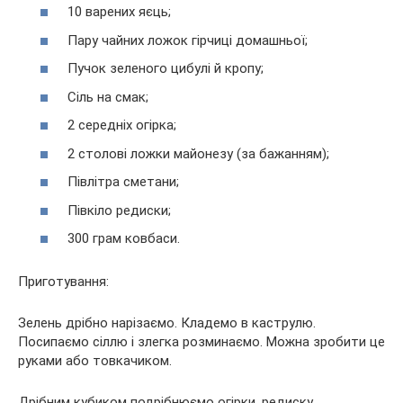
10 варених яєць;
Пару чайних ложок гірчиці домашньої;
Пучок зеленого цибулі й кропу;
Сіль на смак;
2 середніх огірка;
2 столові ложки майонезу (за бажанням);
Півлітра сметани;
Півкіло редиски;
300 грам ковбаси.
Приготування:
Зелень дрібно нарізаємо. Кладемо в каструлю.
Посипаємо сіллю і злегка розминаємо. Можна зробити це
руками або товкачиком.
Дрібним кубиком подрібнюємо огірки, редиску.