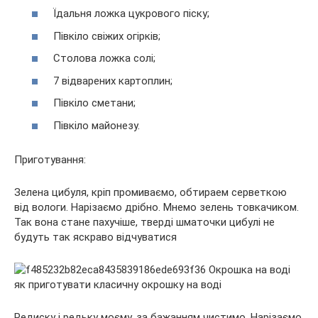
Їдальня ложка цукрового піску;
Півкіло свіжих огірків;
Столова ложка солі;
7 відварених картоплин;
Півкіло сметани;
Півкіло майонезу.
Приготування:
Зелена цибуля, кріп промиваємо, обтираем серветкою
від вологи. Нарізаємо дрібно. Мнемо зелень товкачиком.
Так вона стане пахучіше, тверді шматочки цибулі не
будуть так яскраво відчуватися
Редиску і редьку моєму, за бажанням чистимо. Нарізаємо