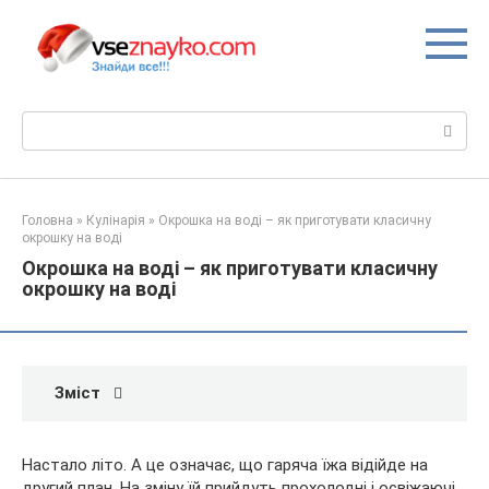
Перейти
до
вмісту
Пошук:
Головна
»
Кулінарія
»
Окрошка на воді – як приготувати класичну
окрошку на воді
Окрошка на воді – як приготувати класичну
окрошку на воді
Зміст
Настало літо. А це означає, що гаряча їжа відійде на
другий план. На зміну їй прийдуть прохолодні і освіжаючі