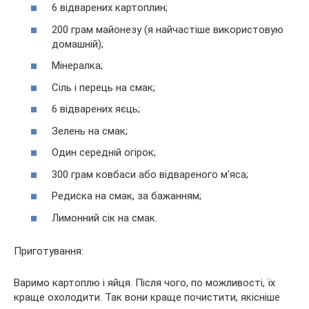
6 відварених картоплин;
200 грам майонезу (я найчастіше використовую
домашній);
Мінералка;
Сіль і перець на смак;
6 відварених яєць;
Зелень на смак;
Один середній огірок;
300 грам ковбаси або відвареного м’яса;
Редиска на смак, за бажанням;
Лимонний сік на смак.
Приготування:
Варимо картоплю і яйця. Після чого, по можливості, їх
краще охолодити. Так вони краще почистити, якісніше