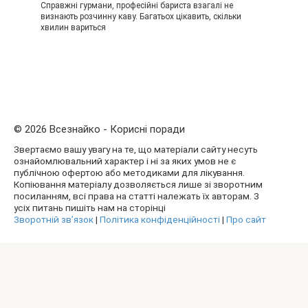
Справжні гурмани, професійні бариста взагалі не
визнають розчинну каву. Багатьох цікавить, скільки
хвилин вариться
© 2026 Всезнайко - Корисні поради
Звертаємо вашу увагу на те, що матеріали сайту несуть
ознайомлювальний характер і ні за яких умов не є
публічною офертою або методиками для лікування.
Копіювання матеріалу дозволяється лише зі зворотним
посиланням, всі права на статті належать їх авторам. З
усіх питань пишіть нам на сторінці
Зворотній зв’язок
|
Політика конфіденційності
|
Про сайт