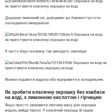
Додаємо лимонний сік, доводимо до бажаної густоти
охолодженої мінералкою
Я часто беру газовану, так виходить смачніше
Можна подавати відразу або відправити в холодильник.
Як зробити класичну окрошку без ковбаси
на воді, з лимонною кислотою і гірчицею
Якщо просто заправити овочеву масу для окрошки
водою, вийде прісно. У класичній окрошці їй надає