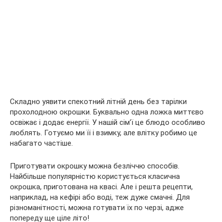
Складно уявити спекотний літній день без тарілки
прохолодною окрошки. Буквально одна ложка миттєво
освіжає і додає енергії. У нашій сім’ї це блюдо особливо
люблять. Готуємо ми її і взимку, але влітку робимо це
набагато частіше.
Приготувати окрошку можна безліччю способів.
Найбільше популярністю користується класична
окрошка, приготована на квасі. Але і решта рецепти,
наприклад, на кефірі або воді, теж дуже смачні. Для
різноманітності, можна готувати їх по черзі, адже
попереду ще ціле літо!