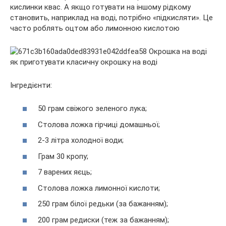
кислинки квас. А якщо готувати на іншому рідкому
становить, наприклад на воді, потрібно «підкисляти». Це
часто роблять оцтом або лимонною кислотою
Інгредієнти:
50 грам свіжого зеленого лука;
Столова ложка гірчиці домашньої;
2-3 літра холодної води;
Грам 30 кропу;
7 варених яєць;
Столова ложка лимонної кислоти;
250 грам білої редьки (за бажанням);
200 грам редиски (теж за бажанням);