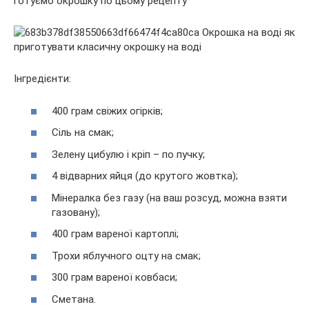
готуємо окрошку по цьому рецепту
Інгредієнти:
400 грам свіжих огірків;
Сіль на смак;
Зелену цибулю і кріп – по пучку;
4 відварних яйця (до крутого жовтка);
Мінералка без газу (на ваш розсуд, можна взяти
газовану);
400 грам вареної картоплі;
Трохи яблучного оцту на смак;
300 грам вареної ковбаси;
Сметана.