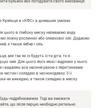
рити бульйон або погодувати свого вихованця.
я цього в глибоку миску наливаємо воду
мо ложку рослинної або оливкової олії. Додаємо
ий, а також імбир і сіль.
я, але так як їх будуть їсти діти, то я
цю чилі. Для цього його мою і відрізаю у нього
і і видаляю все насіння разом з перетинками.
а частин і складаю в чеснокодавку. З її
ки не викидаю, а також складаю в миску.
будь-подрібнювачем. Тоді ви зможете
вайте, що після перцю необхідно ретельно