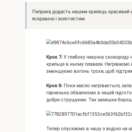
Паприка додасть нашим крилець красивий кол
яскравою і золотистим.
Крок 7:
У глибоку чавунну сковороду н
крильця в ньому плавали. Нагріваємо 
зменшуємо вогонь трохи, щоб підтри
Крок 8:
Поки масло нагрівається, зап
гарненько обвалюємо в нашій підгото
добре струшуємо. Так залишки борошн
Тепер опускаємо в чашу з водою на кі