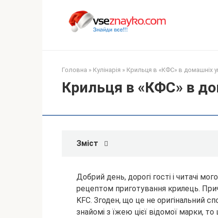
Перейти
до
вмісту
Головна
»
Кулінарія
»
Крильця в «КФС» в домашніх 
Крильця в «КФС» в д
Зміст
Добрий день, дорогі гості і читачі мог
рецептом приготування крилець. Прич
KFC. Згоден, що це не оригінальний сп
знайомі з їжею цієї відомої марки,
то 