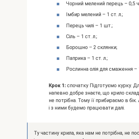
Чорний мелений перець – 0,5 ч. 
Імбир мелений – 1 ст. л.;
Перець чилі – 1 шт.;
Сіль – 1 ст. л.;
Борошно – 2 склянки;
Паприка – 1 ст. л.;
Рослинна олія для смаження – 1
Крок 1:
спочатку Підготуємо курку. Дл
напевно добре знаєте, що крило склад
не потрібна. Тому її прибираємо в бік
і з ними будемо працювати далі.
Ту частину крила, яка нам не потрібна, не п