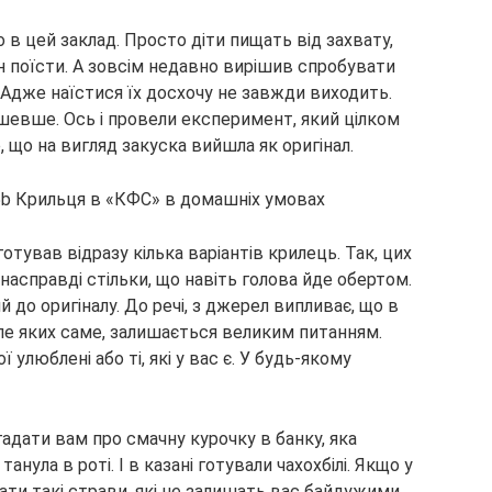
 в цей заклад. Просто діти пищать від захвату,
н поїсти. А зовсім недавно вирішив спробувати
 Адже наїстися їх досхочу не завжди виходить.
шевше. Ось і провели експеримент, який цілком
, що на вигляд закуска вийшла як оригінал.
отував відразу кілька варіантів крилець. Так, цих
насправді стільки, що навіть голова йде обертом.
 до оригіналу. До речі, з джерел випливає, що в
ле яких саме, залишається великим питанням.
люблені або ті, які у вас є. У будь-якому
гадати вам про смачну курочку в банку, яка
нула в роті. І в казані готували чахохбілі. Якщо у
ати такі страви, які не залишать вас байдужими.