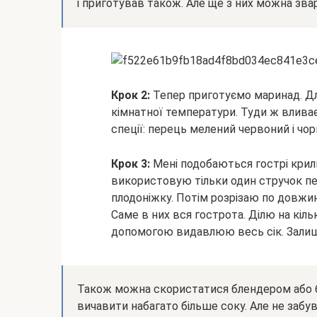
і приготував також. Але ще з них можна зва
Крок 2:
Тепер приготуємо маринад. Дл
кімнатної температури. Туди ж вливає
спеції: перець мелений червоний і чорн
Крок 3:
Мені подобаються гострі крильц
використовую тільки один стручок пер
плодоніжку. Потім розрізаю по довжин
Саме в них вся гострота. Ділю на кільк
допомогою видавлюю весь сік. Залиш
Також можна скористатися блендером або 
вичавити набагато більше соку. Але не забу