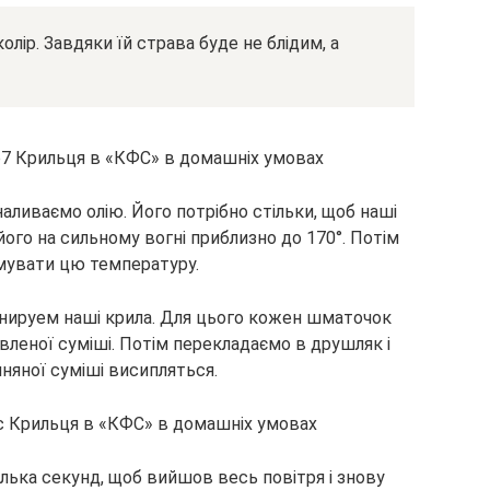
ір. Завдяки їй страва буде не блідим, а
аливаємо олію. Його потрібно стільки, щоб наші
його на сильному вогні приблизно до 170°. Потім
мувати цю температуру.
анируем наші крила. Для цього кожен шматочок
вленої суміші. Потім перекладаємо в друшляк і
яної суміші висипляться.
лька секунд, щоб вийшов весь повітря і знову