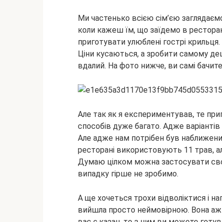
Ми частенько всією сім’єю заглядаємо
коли кажеш їм, що заїдемо в рестора
приготувати улюблені гострі крильця.
Ціни кусаються, а зробити самому де
вдалий. На фото нижче, ви самі бачите
Але так як я експериментував, те приг
способів дуже багато. Адже варіантів 
Але адже нам потрібен був наближений
ресторані використовують 11 трав, а
Думаю цілком можна застосувати свої у
випадку гірше не зробимо.
А ще хочеться трохи відволіктися і на
вийшла просто неймовірною. Вона аж та
вас є казан, то з ним ви можете готув