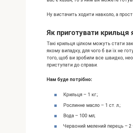
Ну вистачить ходити навколо, а прос
Як приготувати крильця
Такі крильця цілком можуть стати зак
якому випадку, для чого б ви їх не го
того, щоб ви зробили все швидко, нео
приступати до справи.
Нам буде потрібно:
Крильця – 1 кг.;
Рослинне масло – 1 ст. л.;
Вода – 100 мл;
Червоний мелений перець – 2 ч.