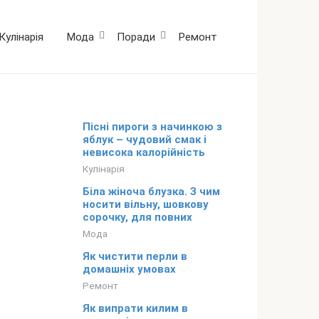
Кулінарія
Мода
Поради
Ремонт
Пісні пироги з начинкою з
яблук – чудовий смак і
невисока калорійність
Кулінарія
Біла жіноча блузка. З чим
носити вільну, шовкову
сорочку, для повних
Мода
Як чистити перли в
домашніх умовах
Ремонт
Як випрати килим в