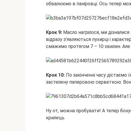
обвалюємо в паніровці. Ось тепер мож
Крок 9:
Масло нагрілося, ми дізналися 
відразу з’являються пухирці і характе
смажимо протягом 7 – 10 хвилин. Але 
Крок 10:
По закінченні часу дістаємо 
застелену паперовою серветкою. Воно 
Ну от, можна пробувати! А тепер бону
крилець.