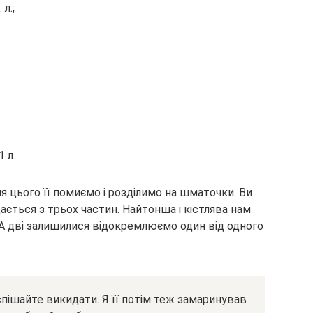
л.;
 л.
я цього її помиємо і розділимо на шматочки. Ви
ається з трьох частин. Найтонша і кістлява нам
. А дві залишилися відокремлюємо один від одного
оспішайте викидати. Я її потім теж замаринував