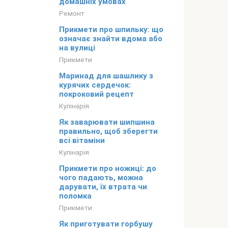
домашніх умовах
Ремонт
Прикмети про шпильку: що
означає знайти вдома або
на вулиці
Прикмети
Маринад для шашлику з
курячих сердечок:
покроковий рецепт
Кулінарія
Як заварювати шипшина
правильно, щоб зберегти
всі вітаміни
Кулінарія
Прикмети про ножиці: до
чого падають, можна
дарувати, їх втрата чи
поломка
Прикмети
Як приготувати горбушу