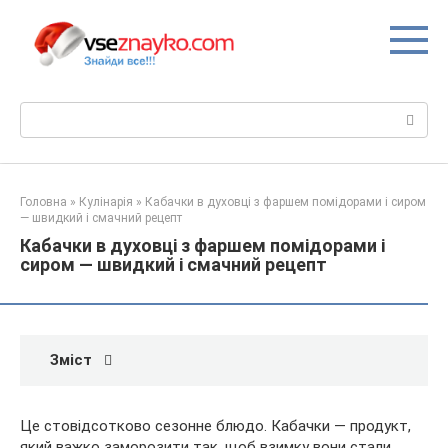
Перейти
до
вмісту
Пошук:
Головна
»
Кулінарія
»
Кабачки в духовці з фаршем помідорами і сиром
— швидкий і смачний рецепт
Кабачки в духовці з фаршем помідорами і
сиром — швидкий і смачний рецепт
Зміст
Це стовідсотково сезонне блюдо. Кабачки — продукт,
який важко заморозити так, щоб взимку вони стали