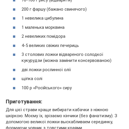
70-100 г рису (відварити)
200 г фаршу (бажано свинячого)
1 невелика цибулина
1 маленька морквина
2 невеликих помідора
4-5 великих свіжих печериць
3 столових ложки відвареного солодкої
кукурудзи (можна замінити консервованою)
дві ложки рослинної олії
щіпка солі
100 р «Російського» сиру
Приготування:
Для цієї страви краще вибирати кабачки з ніжною
шкіркою. Моєму їх, зрізаємо кінчики (без фанатизму). З
допомогою великої ложки выскабливаем серединку,
формуючи човник з товстими краями