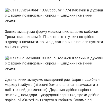
Злегка змащуємо форму маслом, викладаємо кабачки.
Трохи присаливаем їх. Після цього «тушки» потрібно
відразу ж начинити, поки від солі вони не почали пускати
сік і «в’янути»
Для начинки змішуємо відварений рис, фарш, подрібнені
моркву і цибулю (ці овочі бажано злегка підсмажити в
олії, так вийде смачніше). Додаємо дрібно нарізані
печериці, помідори, кукурудзяні зернятка, трохи дрібно
порізаної м’якоті, витягнутої з кабачка. Солимо всі