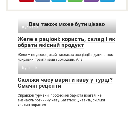
Вам також може бути цікаво
Кулінарія
Желе в раціоні: користь, склад і як
обрати якісний продукт
Желе — це десерт, який викликає асоціації з дитинством:
яскравий, тремтливий і солодкий. Але
Кулінарія
Скільки часу варити каву у турці?
Смачні рецепти
Справжні гурмани, професійні бариста взагалі не
визнають розчинну каву. Багатьох цікавить, скільки
хвилин вариться