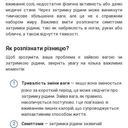
вживання солі, недостатня фізична активність або деякі
медичні стани. Через затримку рідини може виникнути
тимчасове збільшення ваги, але це не є справжнім
набором жиру. Важливо вміти розпізнати симптоми
затримки рідини, такі як набряклість в ногах, руках або
обличчі, а також відчуття тяжкості.
Як розпізнати різницю?
Щоб зрозуміти, ваша проблема є зайвою вагою чи
затримкою рідини, зверніть увагу на кілька важливих
моментів:
Тривалість зміни ваги
— якщо вона змінюється
різко за короткий період, це може свідчити про
затримку рідини. Зайва вага, як правило,
накопичується поступово. І це пов’язано зі
вживанням лишніх калорій, що супроводжується
малоактивним способом життя.
Симптоми
— затримка рідини зазвичай