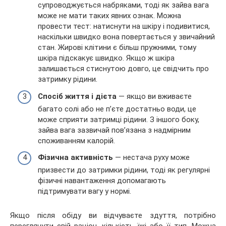
супроводжується набряками, тоді як зайва вага
може не мати таких явних ознак. Можна
провести тест: натиснути на шкіру і подивитися,
наскільки швидко вона повертається у звичайний
стан. Жирові клітини є більш пружними, тому
шкіра підскакує швидко. Якщо ж шкіра
залишається стиснутою довго, це свідчить про
затримку рідини.
Спосіб життя і дієта
— якщо ви вживаєте
багато солі або не п’єте достатньо води, це
може сприяти затримці рідини. З іншого боку,
зайва вага зазвичай пов’язана з надмірним
споживанням калорій.
Фізична активність
— нестача руху може
призвести до затримки рідини, тоді як регулярні
фізичні навантаження допомагають
підтримувати вагу у нормі.
Якщо після обіду ви відчуваєте здуття, потрібно