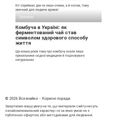
Кіт сприймає дім не лише очима, а й носом, тому
звичний для людини аромат
Довідник
Комбуча в Україні: як
ферментований чай став
символом здорового способу
життя
Ще кілька років тому про комбучу знали лише
прихильники східної медицини й поціновувачі
натуральних
© 2026 Всезнайко - Корисні поради
Звертаємо вашу увагу на те, що матеріали сайту несуть
ознайомлювальний характер і ні за яких умов не є
публічною офертою або методиками для лікування.