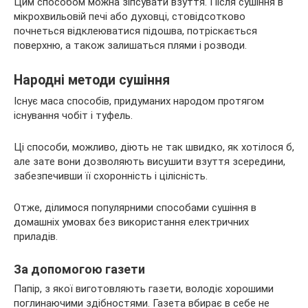
Цим способом можна зіпсувати взуття. Після сушіння в
мікрохвильовій печі або духовці, стовідсотково
почнеться відклеюватися підошва, потріскається
поверхню, а також залишаться плями і розводи.
Народні методи сушіння
Існує маса способів, придуманих народом протягом
існування чобіт і туфель.
Ці способи, можливо, діють не так швидко, як хотілося б,
але зате вони дозволяють висушити взуття зсередини,
забезпечивши її схоронність і цілісність.
Отже, ділимося популярними способами сушіння в
домашніх умовах без використання електричних
приладів.
За допомогою газети
Папір, з якої виготовляють газети, володіє хорошими
поглинаючими здібностями. Газета вбирає в себе не