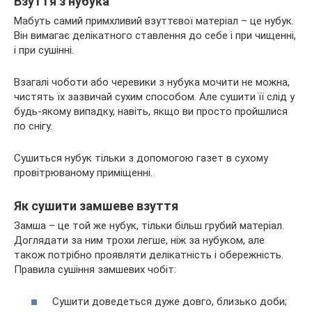
Взуття з нубука
Мабуть самий примхливий взуттєвої матеріал – це нубук.
Він вимагає делікатного ставлення до себе і при чищенні,
і при сушінні.
Взагалі чоботи або черевики з нубука мочити не можна,
чистять їх зазвичай сухим способом. Але сушити її слід у
будь-якому випадку, навіть, якщо ви просто пройшлися
по снігу.
Сушиться нубук тільки з допомогою газет в сухому
провітрюваному приміщенні.
Як сушити замшеве взуття
Замша – це той же нубук, тільки більш грубий матеріал.
Доглядати за ним трохи легше, ніж за нубуком, але
також потрібно проявляти делікатність і обережність.
Правила сушіння замшевих чобіт:
Сушити доведеться дуже довго, близько доби;