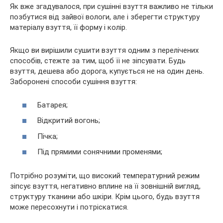
Як вже згадувалося, при сушінні взуття важливо не тільки
позбутися від зайвої вологи, але і зберегти структуру
матеріалу взуття, її форму і колір.
Якщо ви вирішили сушити взуття одним з перелічених
способів, стежте за тим, щоб її не зіпсувати. Будь
взуття, дешева або дорога, купується не на один день.
Заборонені способи сушіння взуття:
Батарея;
Відкритий вогонь;
Пічка;
Під прямими сонячними променями;
Потрібно розуміти, що високий температурний режим
зіпсує взуття, негативно вплине на її зовнішній вигляд,
структуру тканини або шкіри. Крім цього, будь взуття
може пересохнути і потріскатися.