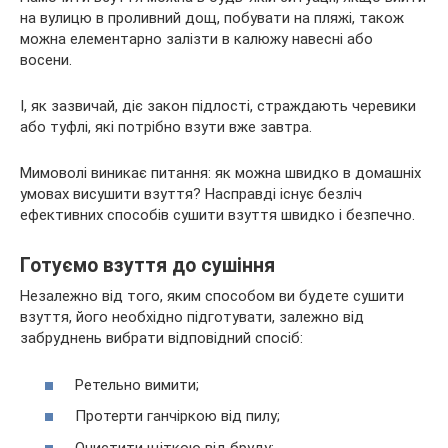
на вулицю в проливний дощ, побувати на пляжі, також
можна елементарно залізти в калюжу навесні або
восени.
І, як зазвичай, діє закон підлості, страждають черевики
або туфлі, які потрібно взути вже завтра.
Мимоволі
виникає питання: як можна швидко в домашніх
умовах висушити взуття? Насправді існує безліч
ефективних способів сушити взуття швидко і безпечно.
Готуємо взуття до сушіння
Незалежно від того, яким способом ви будете сушити
взуття, його необхідно підготувати, залежно від
забруднень вибрати відповідний спосіб:
Ретельно вимити;
Протерти ганчіркою від пилу;
Очистити щіткою від бруду;