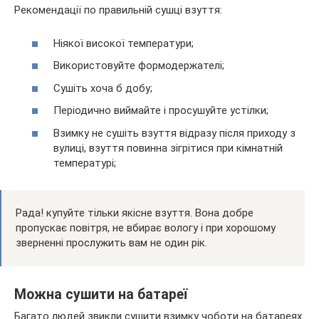
Рекомендації по правильній сушці взуття:
Ніякої високої температури;
Використовуйте формодержателі;
Сушіть хоча б добу;
Періодично виймайте і просушуйте устілки;
Взимку не сушіть взуття відразу після приходу з
вулиці, взуття повинна зігрітися при кімнатній
температурі;
Рада! купуйте тільки якісне взуття. Вона добре
пропускає повітря, не вбирає вологу і при хорошому
зверненні прослужить вам не один рік.
Можна сушити на батареї
Багато людей звикли сушити взимку чоботи на батареях