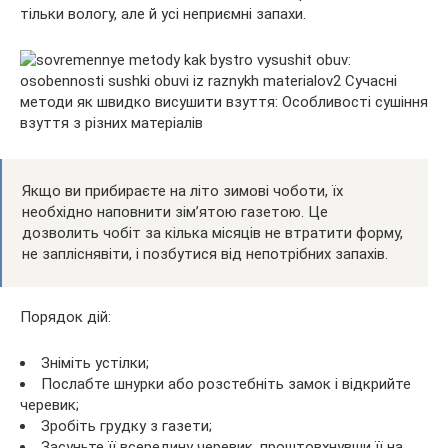
тільки вологу, але й усі неприємні запахи.
Якщо ви прибираєте на літо зимові чоботи, їх
необхідно наповнити зім’ятою газетою. Це
дозволить чобіт за кілька місяців не втратити форму,
не запліснявіти, і позбутися від непотрібних запахів.
Порядок дій:
Зніміть устілки;
Послабте шнурки або розстебніть замок і відкрийте
черевик;
Зробіть грудку з газети;
Засуньте її всередину черевик, проштовхнувши її на