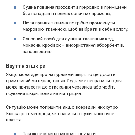
Сушка повинна проходити природно в приміщенні
без попадання прямих сонячних променів;
Після прання тканина потрібно промокнути
махровою тканиною, щоб ввібрати в себе вологу;
Основний засіб для сушіння тканинних кед,
мокасин, кросівок – використання абсорбентів,
наповнювачів.
Взуття зі шкіри
Якщо мова йде про натуральній шкірі, то це досить
примхливий матеріал, так як будь-яке неправильно дія
може призвести до стискання черевиків або чобіт,
псування шкіри, появи на ній тріщин.
Ситуацію може погіршити, якщо всередині них хутро.
Кілька рекомендацій, як правильно сушити шкіряне
взуття:
Також не можна використовувати