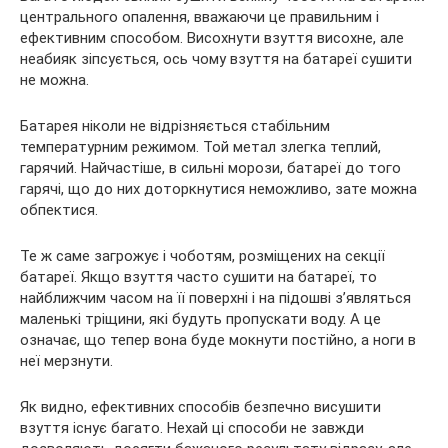
центрального опалення, вважаючи це правильним і
ефективним способом. Висохнути взуття висохне, але
неабияк зіпсується, ось чому взуття на батареї сушити
не можна.
Батарея ніколи не відрізняється стабільним
температурним режимом. Той метал злегка теплий,
гарячий. Найчастіше, в сильні морози, батареї до того
гарячі, що до них доторкнутися неможливо, зате можна
обпектися.
Те ж саме загрожує і чоботям, розміщених на секції
батареї. Якщо взуття часто сушити на батареї, то
найближчим часом на її поверхні і на підошві з’являться
маленькі тріщини, які будуть пропускати воду. А це
означає, що тепер вона буде мокнути постійно, а ноги в
неї мерзнути.
Як видно, ефективних способів безпечно висушити
взуття існує багато. Нехай ці способи не завжди