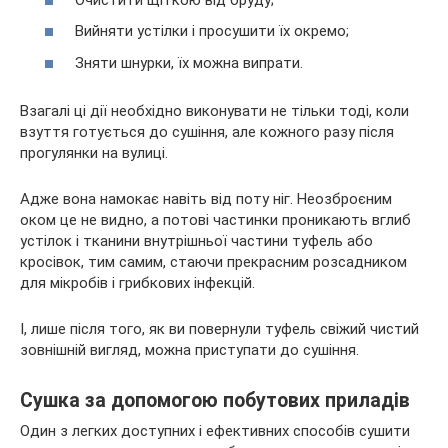
Вийняти устілки і просушити їх окремо;
Зняти шнурки, їх можна випрати.
Взагалі ці дії необхідно виконувати не тільки тоді, коли
взуття готується до сушіння, але кожного разу після
прогулянки на вулиці.
Адже вона намокає навіть від поту ніг. Неозброєним
оком це не видно, а потові частинки проникають вглиб
устілок і тканини внутрішньої частини туфель або
кросівок, тим самим, стаючи прекрасним розсадником
для мікробів і грибкових інфекцій.
І, лише після того, як ви повернули туфель свіжий чистий
зовнішній вигляд, можна приступати до сушіння.
Сушка за допомогою побутових приладів
Один з легких доступних і ефективних способів сушити