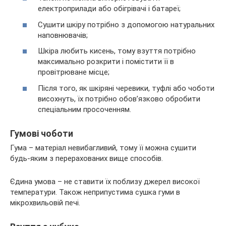
електроприлади або обігрівачі і батареї;
Сушити шкіру потрібно з допомогою натуральних
наповнювачів;
Шкіра любить кисень, тому взуття потрібно
максимально розкрити і помістити її в
провітрюване місце;
Після того, як шкіряні черевики, туфлі або чоботи
висохнуть, їх потрібно обов’язково обробити
спеціальним просоченням.
Гумові чоботи
Гума – матеріал невибагливий, тому її можна сушити
будь-яким з перерахованих вище способів.
Єдина умова – не ставити їх поблизу джерел високої
температури. Також неприпустима сушка гуми в
мікрохвильовій печі.