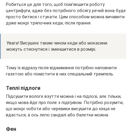
Робиться це для того, щоб пом’якшити роботу
центрифуги, адже без потрібного обсягу речей вона буде
просто битися і стукати. Цим способом можна вичавити
дуже мокрі тряпочних кеди, після прання.
Увага! Висушені таким чином кеди або мокасини
можуть стиснутися і зменшитися в розмірі.
Тому їх відразу після віджимання потрібно наповнити
газетою або помістити в них спеціальний тремпель.
Теплі підлоги
Підсушити вологе взуття можна і на підлозі, але тільки,
якщо мова йде про поле з підігрівом. Потрібно розуміти,
що мокрі чоботи або черевики висушити до кінця не
вдасться, а ось легкі сандалі або балетки можна.
Фен