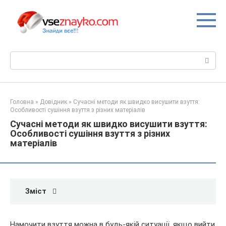
Перейти
до
вмісту
Пошук:
Головна
»
Довідник
»
Сучасні методи як швидко висушити взуття:
Особливості сушіння взуття з різних матеріалів
Сучасні методи як швидко висушити взуття:
Особливості сушіння взуття з різних
матеріалів
Зміст
Намочити взуття можна в будь-якій ситуації, якщо вийти