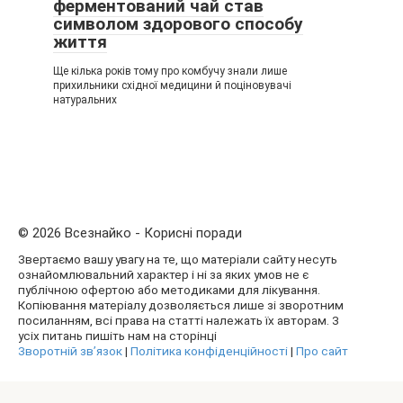
ферментований чай став
символом здорового способу
життя
Ще кілька років тому про комбучу знали лише
прихильники східної медицини й поціновувачі
натуральних
© 2026 Всезнайко - Корисні поради
Звертаємо вашу увагу на те, що матеріали сайту несуть
ознайомлювальний характер і ні за яких умов не є
публічною офертою або методиками для лікування.
Копіювання матеріалу дозволяється лише зі зворотним
посиланням, всі права на статті належать їх авторам. З
усіх питань пишіть нам на сторінці
Зворотній зв’язок
|
Політика конфіденційності
|
Про сайт