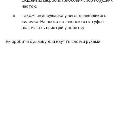
шкідливих мікробів, грибкових спор і брудних
часток.
Також існує сушарка у вигляді невеликого
килимка. На нього встановлюють туфлі і
включають пристрій у розетку.
Як зробити сушарку для взуття своїми руками