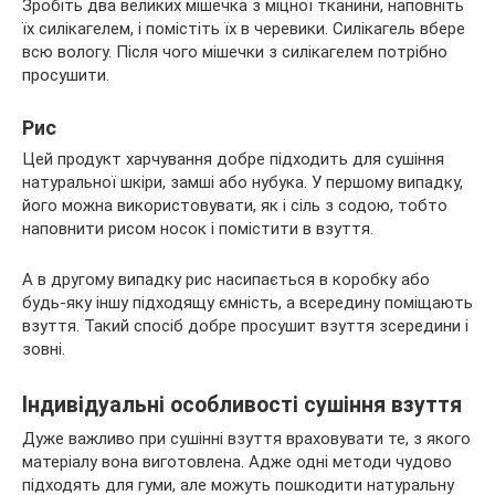
Зробіть два великих мішечка з міцної тканини, наповніть
їх силікагелем, і помістіть їх в черевики. Силікагель вбере
всю вологу. Після чого мішечки з силікагелем потрібно
просушити.
Рис
Цей продукт харчування добре підходить для сушіння
натуральної шкіри, замші або нубука. У першому випадку,
його можна використовувати, як і сіль з содою, тобто
наповнити рисом носок і помістити в взуття.
А в другому випадку рис насипається в коробку або
будь-яку іншу підходящу ємність, а всередину поміщають
взуття. Такий спосіб добре просушит взуття зсередини і
зовні.
Індивідуальні особливості сушіння взуття
Дуже важливо при сушінні взуття враховувати те, з якого
матеріалу вона виготовлена. Адже одні методи чудово
підходять для гуми, але можуть пошкодити натуральну