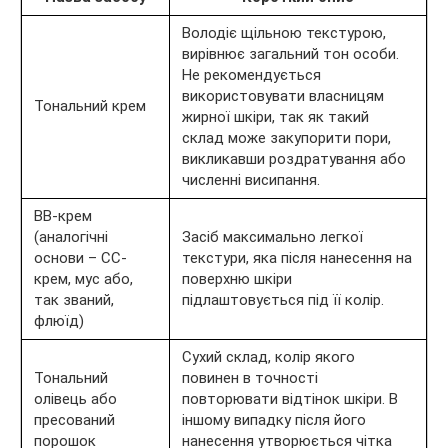
Володіє щільною текстурою,
вирівнює загальний тон особи.
Не рекомендується
використовувати власницям
Тональний крем
жирної шкіри, так як такий
склад може закупорити пори,
викликавши роздратування або
численні висипання.
BB-крем
(аналогічні
Засіб максимально легкої
основи – CC-
текстури, яка після нанесення на
крем, мус або,
поверхню шкіри
так званий,
підлаштовується під її колір.
флюїд)
Сухий склад, колір якого
Тональний
повинен в точності
олівець або
повторювати відтінок шкіри. В
пресований
іншому випадку після його
порошок
нанесення утворюється чітка