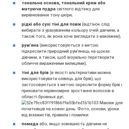
тональна основа, тональний крем або
матуюча пудра
світлого відтінку для
вирівнювання тону шкіри;
рідкі або сухі тіні для повік
(відтінок слід
вибирати з урахуванням кольору очей дівчини, а
також того, як вона хоче виглядати з макіяжем);
рум’яна
(використовуються з метою
підкреслити природний рум’янець на щоках
дівчини, а також, щоб візуально перетворити
обличчя вираженими вилицями);
тіні для брів
(в якості альтернативи можна
використовувати олівець для брів), що
застосовуються з метою окреслити форму брів і
приховати нерівномірне зростання волосків в
області бровных дуг;
помада
або, якщо зовнішність дівчини не