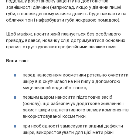
подальшу розстановку акценту на достоїнства
зовнішності дівчини (наприклад, якщо у дівчини пишні
губи, в повсякденному макіяжі досить буде накласти на
обличчя тон і нафарбувати губи яскравою помадою).
Щоб макіяж, носити який планується без особливого
приводу, вдався, новачку слід дотримуватися основних
правил, структурованих професійними візажистами.
Вони такі:
перед нанесенням косметики ретельно очистити
шкіру від скупчилася на ній пилу з допомогою
мицеллярной води або тоніка;
першим шаром наносити підготовче засіб
(основу), що забезпечує додаткове живлення і
захист шкіри від негативного впливу компонентів
використовуваної косметики;
при необхідності замаскувати видимі дефекти
шкіри, використовувати для цієї мети різні