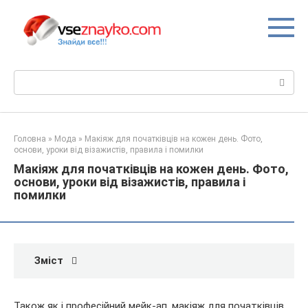
Перейти
до
вмісту
Пошук:
Головна
»
Мода
»
Макіяж для початківців на кожен день. Фото,
основи, уроки від візажистів, правила і помилки
Макіяж для початківців на кожен день. Фото,
основи, уроки від візажистів, правила і
помилки
Зміст
Також як і професійний мейк-ап, макіяж для початківців,