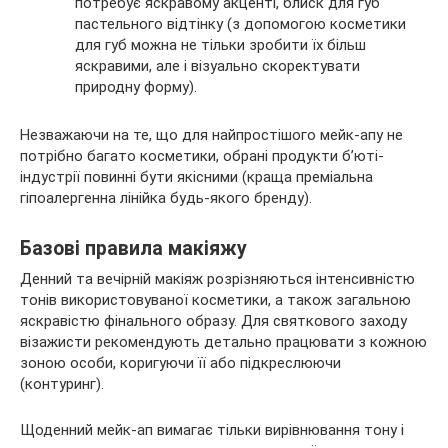
потребує яскравому акценті, блиск для губ
пастельного відтінку (з допомогою косметики
для губ можна не тільки зробити їх більш
яскравими, але і візуально скоректувати
природну форму).
Незважаючи на те, що для найпростішого мейк-апу не
потрібно багато косметики, обрані продукти б’юті-
індустрії повинні бути якісними (краща преміальна
гіпоалергенна лінійка будь-якого бренду).
Базові правила макіяжу
Денний та вечірній макіяж розрізняються інтенсивністю
тонів використовуваної косметики, а також загальною
яскравістю фінального образу. Для святкового заходу
візажисти рекомендують детально працювати з кожною
зоною особи, коригуючи її або підкреслюючи
(контуринг).
Щоденний мейк-ап вимагає тільки вирівнювання тону і