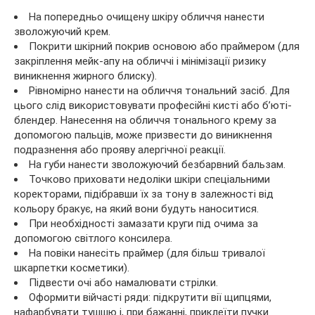
На попередньо очищену шкіру обличчя нанести
зволожуючий крем.
Покрити шкірний покрив основою або праймером (для
закріплення мейк-апу на обличчі і мінімізації ризику
виникнення жирного блиску).
Рівномірно нанести на обличчя тональний засіб. Для
цього слід використовувати професійні кисті або б’юті-
блендер. Нанесення на обличчя тонального крему за
допомогою пальців, може призвести до виникнення
подразнення або прояву алергічної реакції.
На губи нанести зволожуючий безбарвний бальзам.
Точково приховати недоліки шкіри спеціальними
коректорами, підібравши їх за тону в залежності від
кольору бракує, на який вони будуть наноситися.
При необхідності замазати круги під очима за
допомогою світлого консилера.
На повіки нанесіть праймер (для більш тривалої
шкарпетки косметики).
Підвести очі або намалювати стрілки.
Оформити війчасті ряди: підкрутити вії щипцями,
нафарбувати тушшю і, при бажанні, приклеїти пучки