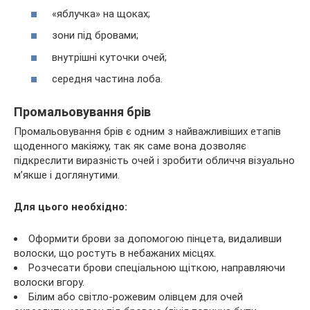
«яблучка» на щоках;
зони під бровами;
внутрішні куточки очей;
середня частина лоба.
Промальовування брів
Промальовування брів є одним з найважливіших етапів
щоденного макіяжу, так як саме вона дозволяє
підкреслити виразність очей і зробити обличчя візуально
м’якше і доглянутими.
Для цього необхідно:
Оформити брови за допомогою пінцета, видаливши
волоски, що ростуть в небажаних місцях.
Розчесати брови спеціальною щіткою, направляючи
волоски вгору.
Білим або світло-рожевим олівцем для очей