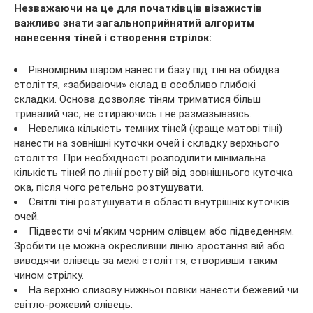
Незважаючи на це для початківців візажистів
важливо знати загальноприйнятий алгоритм
нанесення тіней і створення стрілок:
Рівномірним шаром нанести базу під тіні на обидва
століття, «забиваючи» склад в особливо глибокі
складки. Основа дозволяє тіням триматися більш
тривалий час, не стираючись і не размазываясь.
Невелика кількість темних тіней (краще матові тіні)
нанести на зовнішні куточки очей і складку верхнього
століття. При необхідності розподілити мінімальна
кількість тіней по лінії росту вій від зовнішнього куточка
ока, після чого ретельно розтушувати.
Світлі тіні розтушувати в області внутрішніх куточків
очей.
Підвести очі м’яким чорним олівцем або підведенням.
Зробити це можна окресливши лінію зростання вій або
виводячи олівець за межі століття, створивши таким
чином стрілку.
На верхню слизову нижньої повіки нанести бежевий чи
світло-рожевий олівець.