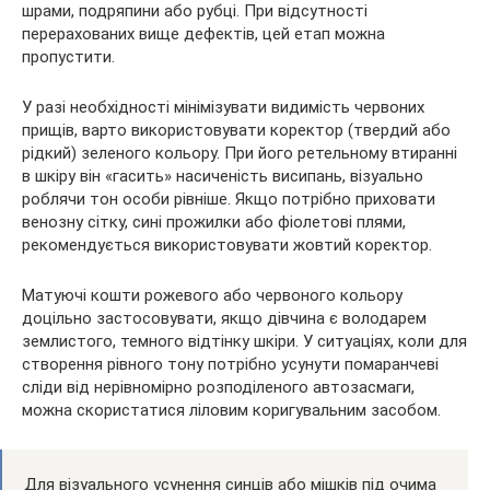
шрами, подряпини або рубці. При відсутності
перерахованих вище дефектів, цей етап можна
пропустити.
У разі необхідності мінімізувати видимість червоних
прищів, варто використовувати коректор (твердий або
рідкий) зеленого кольору. При його ретельному втиранні
в шкіру він «гасить» насиченість висипань, візуально
роблячи тон особи рівніше. Якщо потрібно приховати
венозну сітку, сині прожилки або фіолетові плями,
рекомендується використовувати жовтий коректор.
Матуючі кошти рожевого або червоного кольору
доцільно застосовувати, якщо дівчина є володарем
землистого, темного відтінку шкіри. У ситуаціях, коли для
створення рівного тону потрібно усунути помаранчеві
сліди від нерівномірно розподіленого автозасмаги,
можна скористатися ліловим коригувальним засобом.
Для візуального усунення синців або мішків під очима