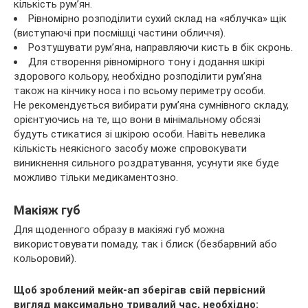
кількість рум’ян.
Рівномірно розподілити сухий склад на «яблучка» щік
(виступаючі при посмішці частини обличчя).
Розтушувати рум’яна, направляючи кисть в бік скронь.
Для створення рівномірного тону і додання шкірі
здорового кольору, необхідно розподілити рум’яна
також на кінчику носа і по всьому периметру особи.
Не рекомендується вибирати рум’яна сумнівного складу,
орієнтуючись на те, що вони в мінімальному обсязі
будуть стикатися зі шкірою особи. Навіть невелика
кількість неякісного засобу може спровокувати
виникнення сильного роздратування, усунути яке буде
можливо тільки медикаментозно.
Макіяж губ
Для щоденного образу в макіяжі губ можна
використовувати помаду, так і блиск (безбарвний або
кольоровий).
Щоб зроблений мейк-ап зберігав свій первісний
вигляд максимально тривалий час, необхідно: