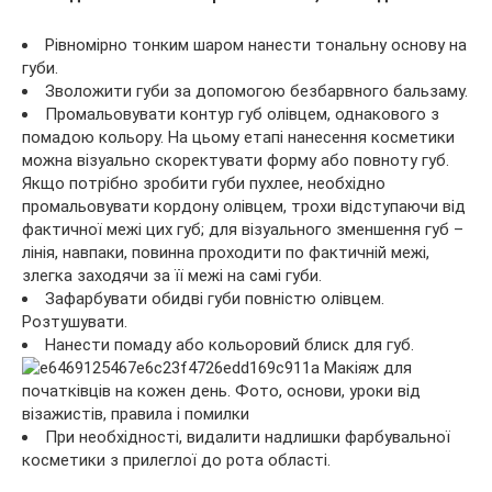
Рівномірно тонким шаром нанести тональну основу на
губи.
Зволожити губи за допомогою безбарвного бальзаму.
Промальовувати контур губ олівцем, однакового з
помадою кольору. На цьому етапі нанесення косметики
можна візуально скоректувати форму або повноту губ.
Якщо потрібно зробити губи пухлее, необхідно
промальовувати кордону олівцем, трохи відступаючи від
фактичної межі цих губ; для візуального зменшення губ –
лінія, навпаки, повинна проходити по фактичній межі,
злегка заходячи за її межі на самі губи.
Зафарбувати обидві губи повністю олівцем.
Розтушувати.
Нанести помаду або кольоровий блиск для губ.
При необхідності, видалити надлишки фарбувальної
косметики з прилеглої до рота області.