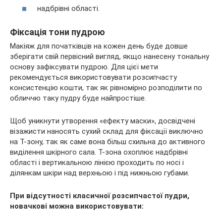
надбрівні області.
Фіксація тони пудрою
Макіяж для початківців на кожен день буде довше
зберігати свій первісний вигляд, якщо нанесену тональну
основу зафіксувати пудрою. Для цієї мети
рекомендується використовувати розсипчасту
консистенцію кошти, так як рівномірно розподілити по
обличчю таку пудру буде найпростіше.
Щоб уникнути утворення «ефекту маски», досвідчені
візажисти наносять сухий склад для фіксації виключно
на Т-зону, так як саме вона більш схильна до активного
виділення шкірного сала. Т-зона охоплює надбрівні
області і вертикальною лінією проходить по носі і
ділянкам шкіри над верхньою і під нижньою губами.
При відсутності класичної розсипчастої пудри,
новачкові можна використовувати: