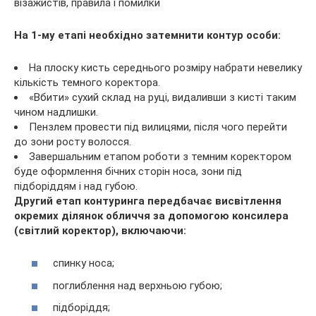
На 1-му етапі необхідно затемнити контур особи:
На плоску кисть середнього розміру набрати невелику
кількість темного коректора.
«Вбити» сухий склад на руці, видаливши з кисті таким
чином надлишки.
Пензлем провести під вилицями, після чого перейти
до зони росту волосся.
Завершальним етапом роботи з темним коректором
буде оформлення бічних сторін носа, зони під
підборіддям і над губою.
Другий етап контуринга передбачає висвітлення
окремих ділянок обличчя за допомогою консилера
(світлий коректор), включаючи:
спинку носа;
поглиблення над верхньою губою;
підборіддя;