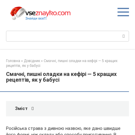
Перейти
до
вмісту
Пошук:
Головна
»
Довідник
»
Смачні, пишні оладки на кефірі — 5 кращих
рецептів, як у бабусі
Смачні, пишні оладки на кефірі — 5 кращих
рецептів, як у бабусі
Зміст
Російська страва з дивною назвою, яке дано швидше
його формі, ніж складу або способу приготування. В