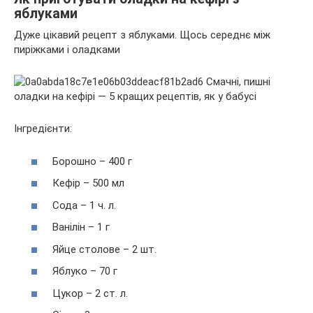
яблуками
Дуже цікавий рецепт з яблуками. Щось середнє між
пиріжками і оладками
Інгредієнти:
Борошно – 400 г
Кефір – 500 мл
Сода – 1 ч. л.
Ванілін – 1 г
Яйце столове – 2 шт.
Яблуко – 70 г
Цукор – 2 ст. л.