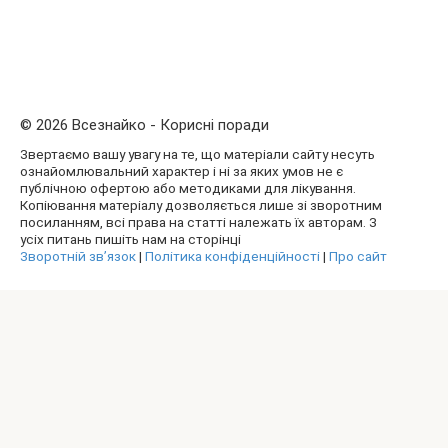
© 2026 Всезнайко - Корисні поради
Звертаємо вашу увагу на те, що матеріали сайту несуть
ознайомлювальний характер і ні за яких умов не є
публічною офертою або методиками для лікування.
Копіювання матеріалу дозволяється лише зі зворотним
посиланням, всі права на статті належать їх авторам. З
усіх питань пишіть нам на сторінці
Зворотній зв’язок
|
Політика конфіденційності
|
Про сайт