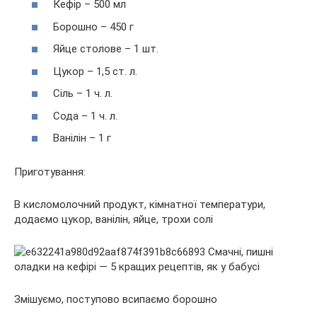
Кефір – 500 мл
Борошно – 450 г
Яйце столове – 1 шт.
Цукор – 1,5 ст. л.
Сіль – 1 ч. л.
Сода – 1 ч. л.
Ванілін – 1 г
Приготування:
В кисломолочний продукт, кімнатної температури,
додаємо цукор, ванілін, яйце, трохи солі
Змішуємо, поступово всипаємо борошно