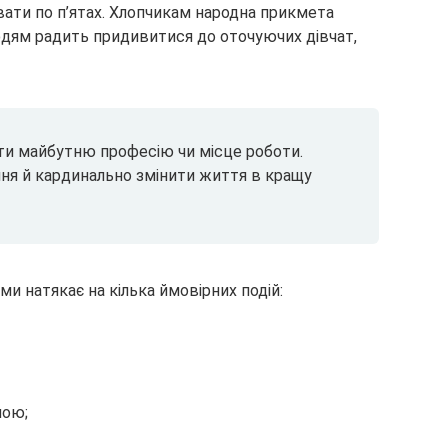
вати по п’ятах. Хлопчикам народна прикмета
людям радить придивитися до оточуючих дівчат,
ати майбутню професію чи місце роботи.
ня й кардинально змінити життя в кращу
и натякає на кілька ймовірних подій:
ною;