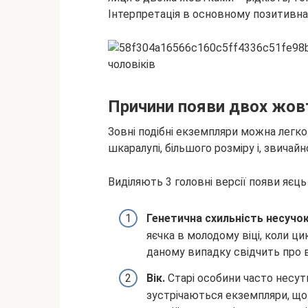
Інтерпретація в основному
позитивна,
Причини появи двох жовт
Зовні подібні екземпляри можна легк
шкаралупі, більшого розміру і, звичай
Виділяють 3 головні версії появи яєць
Генетична схильність несучо
яєчка в молодому віці, коли ц
даному випадку свідчить про в
Вік.
Старі особини часто несуть
зустрічаються екземпляри, що