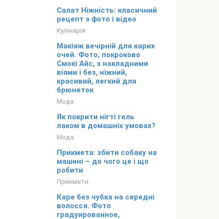
Салат Ніжність: класичний
рецепт з фото і відео
Кулінарія
Макіяж вечірній для карих
очей. Фото, покроково
Смокі Айс, з накладними
віями і без, ніжний,
красивий, легкий для
брюнеток
Мода
Як покрити нігті гель
лаком в домашніх умовах?
Мода
Прикмета: збити собаку на
машині – до чого це і що
робити
Прикмети
Каре без чубка на середні
волосся. Фото
градуированное,