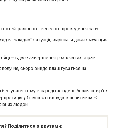
 гостей, радісного, веселого проведення часу.
хід із складної ситуації, вирішити давно мучащие
 яйці
– вдале завершення розпочатих справ.
ополуччя, скоро вийде влаштуватися на
без уваги, тому в народі складено безліч повір’їв
ерпретація у більшості випадків позитивна. Є
 різних людей.
я? Поділитися з друзями: