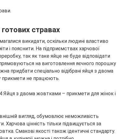
рави.
 готових стравах
амагалися викидати, оскільки людині властиво
іти і пояснити. На підприємствах харчової
ереробку, так як таке яйце не буде відповідати
спрямовуються на виготовлення яєчного порошку
ожна придбати спеціально відібрані яйця з двома
у прикмети не працюють.
овнішній вигляд, обумовлює неможливість
и. Харчова цінність тільки підвищується за
втка. Смакові якості також ідентичні стандарту.
ця в кулінарії можна і потрібно.