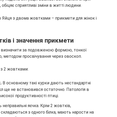
 обіцяє сприятливі зміни в житті людини.
ків і значення прикмети
о визначити за подовженою формою, тонкої
но, методом просвічування через овоскоп.
 з 2 жовтками:
к.
В основному такі курки дають нестандартні
икл ще не встановився остаточно. Патологія в
исокої продуктивності птиці.
 неправильні яєчка. Крім 2 жовтків,
 складаються з одного білка, мають нарости на