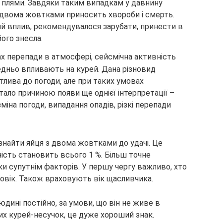
і плями. Завдяки таким випадкам у давнину
з двома жовтками приносить хвороби і смерть.
й вплив, рекомендувалося зарубати, принести в
ого знесла.
ах перепади в атмосфері, сейсмічна активність
едньо впливають на курей. Дана різновид
тлива до погоди, але при таких умовах
тало причиною появи ще однієї інтерпретації –
міна погоди, випадання опадів, різкі перепади
знайти яйця з двома жовтками до удачі. Це
ість становить всього 1 %. Більш точне
 супутнім факторів. У першу чергу важливо, хто
ловік. Також враховують вік щасливчика.
юдині постійно, за умови, що він не живе в
них курей-несучок, це дуже хороший знак.