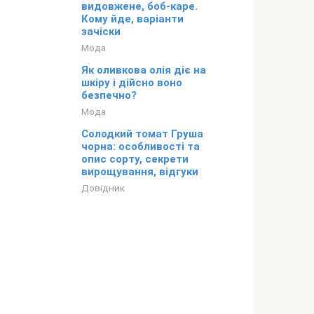
видовжене, боб-каре.
Кому йде, варіанти
зачіски
Мода
Як оливкова олія діє на
шкіру і дійсно воно
безпечно?
Мода
Солодкий томат Груша
чорна: особливості та
опис сорту, секрети
вирощування, відгуки
Довідник