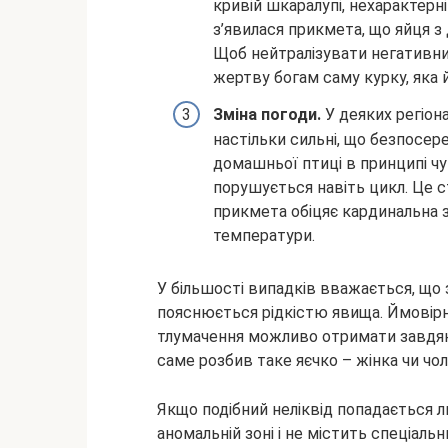
кривій шкаралупі, нехарактерн
з’явилася прикмета, що яйця 
Щоб нейтралізувати негативни
жертву богам саму курку, яка й
Зміна погоди.
У деяких регіон
настільки сильні, що безпосер
домашньої птиці в принципі чу
порушується навіть цикл. Це с
прикмета обіцяє кардинальна з
температури.
У більшості випадків вважається, що 
пояснюється рідкістю явища. Ймовірн
тлумачення можливо отримати завдяки
саме розбив таке яєчко – жінка чи чо
Якщо подібний неліквід попадається л
аномальній зоні і не містить спеціаль