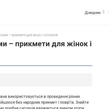
Довідник
ками – прикмети для жінок і чоловіків
и – прикмети для жінок і
вна використовується в проведенні різних
бійшлося без народних прикмет і повір’їв. Знайти
му подібна ситуація вважається знаком згори.