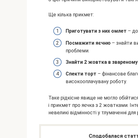
Ще кілька прикмет:
Приготувати з них омлет
– до
Посмажити яєчню
– знайти ви
проблеми.
Знайти 2 жовтка в звареному
Спекти торт
– фінансове благ
високооплачувану роботу.
Таке рідкісне явище не могло обійтися 
і прикмет про яєчка з 2 жовтками. Інт
невеликі відмінності у тлумаченні для
Сподобалася статт