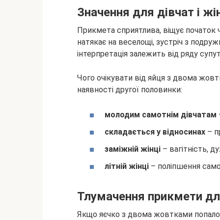
Значення для дівчат і жі
Прикмета сприятлива, віщує початок ч
натякає на веселощі, зустріч з подруж
інтерпретація залежить від ряду супут
Чого очікувати від яйця з двома жовт
наявності другої половинки:
молодим самотнім дівчатам
складається у відносинах
– п
заміжній жінці
– вагітність, д
літній жінці
– поліпшення само
Тлумачення прикмети дл
Якщо яєчко з двома жовтками попалося