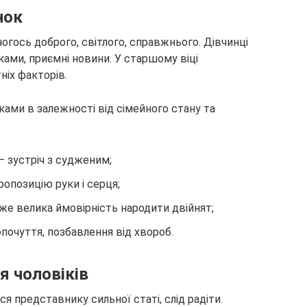
нок
огось доброго, світлого, справжнього. Дівчинці
ками, приємні новини. У старшому віці
ніх факторів.
ками в залежності від сімейного стану та
– зустріч з судженим;
ропозицію руки і серця;
уже велика ймовірність народити двійнят;
почуття, позбавлення від хвороб.
я чоловіків
 представнику сильної статі, слід радіти.