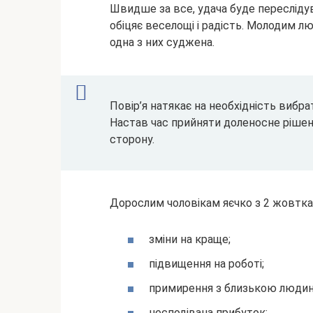
Швидше за все, удача буде пересліду
обіцяє веселощі і радість. Молодим 
одна з них суджена.
Повір’я натякає на необхідність вибр
Настав час прийняти доленосне рішен
сторону.
Дорослим чоловікам яєчко з 2 жовткам
зміни на краще;
підвищення на роботі;
примирення з близькою люди
несподівана прибуток;