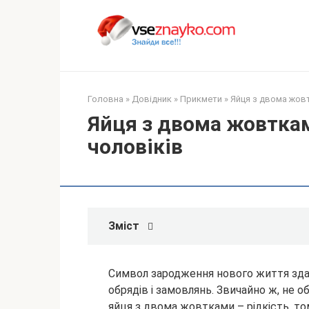
Перейти
до
вмісту
Головна
»
Довідник
»
Прикмети
»
Яйця з двома жовт
Яйця з двома жовткам
чоловіків
Зміст
Символ зародження нового життя зда
обрядів і замовлянь. Звичайно ж, не о
яйця з двома жовтками – рідкість, то