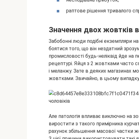
раптове рішення тривалого сп
Значення двох жовтків в
Забобонні люди подібні екземпляри н
боятися того, що він нездатний зрозум
промисловості будь-неліквід йде на п
рецептурі. Яйця з 2 жовтками часто 
і меланжу. Зате в деяких магазинах м
жовтками. Звичайно, в цьому випадк
Але патологія впливає виключно на з
виростити з такого примірника курчат
рахунок збільшення масової частки жо
З цієї причини використовувати такі яй