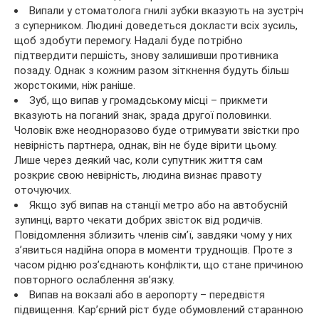
Випали у стоматолога гнилі зубки вказують на зустріч
з суперником. Людині доведеться докласти всіх зусиль,
щоб здобути перемогу. Надалі буде потрібно
підтвердити першість, знову залишивши противника
позаду. Однак з кожним разом зіткнення будуть більш
жорстокими, ніж раніше.
Зуб, що випав у громадському місці – прикмети
вказують на поганий знак, зрада другої половинки.
Чоловік вже неодноразово буде отримувати звістки про
невірність партнера, однак, він не буде вірити цьому.
Лише через деякий час, коли супутник життя сам
розкриє свою невірність, людина визнає правоту
оточуючих.
Якщо зуб випав на станції метро або на автобусній
зупинці, варто чекати добрих звісток від родичів.
Повідомлення зблизить членів сім’ї, завдяки чому у них
з’явиться надійна опора в моменти труднощів. Проте з
часом рідню роз’єднають конфлікти, що стане причиною
повторного ослаблення зв’язку.
Випав на вокзалі або в аеропорту – передвістя
підвищення. Кар’єрний ріст буде обумовлений старанною