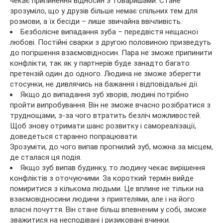
чекає припинення відносин з товаришами. Стане
зрозуміло, що у друзів більше немає спільних тем для
розмови, а їх бесіди – лише звичайна ввічливість.
Безболісне випадання зуба – передвістя нещасної
любові. Постійні сварки з другою половиною призведуть
до погіршення взаємовідносин. Пара не зможе припинити
конфлікти, так як у партнерів буде занадто багато
претензій один до одного. Людина не зможе зберегти
стосунки, не дивлячись на бажання і відповідальні дії.
Якщо до випадання зуб хворів, людині потрібно
пройти випробування. Він не зможе вчасно розібратися з
труднощами, з-за чого втратить безліч можливостей.
Щоб знову отримати шанс розвитку і самореалізації,
доведеться старанно попрацювати.
Зрозуміти, до чого випав прогнилий зуб, можна за місцем,
де сталася ця подія.
Якщо зуб випав будинку, то людину чекає вирішення
конфліктів з оточуючими. За короткий термін вийде
помиритися з кількома людьми. Це вплине не тільки на
взаємовідносини людини з приятелями, але і на його
власні почуття. Він стане більш впевненим у собі, зможе
зважитися на несподівані і ризиковані вчинки.