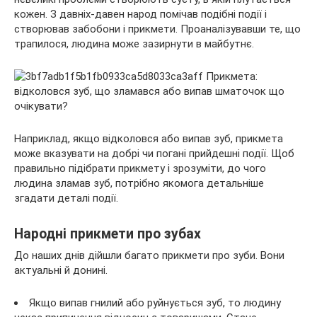
кожен. З давніх-давен народ помічав подібні події і
створював забобони і прикмети. Проаналізувавши те, що
трапилося, людина може зазирнути в майбутнє.
Наприклад, якщо відколовся або випав зуб, прикмета
може вказувати на добрі чи погані прийдешні події. Щоб
правильно підібрати прикмету і зрозуміти, до чого
людина зламав зуб, потрібно якомога детальніше
згадати деталі події.
Народні прикмети про зубах
До наших днів дійшли багато прикмети про зуби. Вони
актуальні й донині.
Якщо випав гнилий або руйнується зуб, то людину