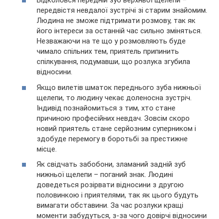
Відколовся передній зуб верхньої щелепи –
передвістя невдалої зустрічі зі старим знайомим.
Людина не зможе підтримати розмову, так як
його інтереси за останній час сильно зміняться.
Незважаючи на те що у розмовляють буде
чимало спільних тем, приятель припинить
спілкування, подумавши, що розлука згубила
відносини.
Якщо вилетів шматок переднього зуба нижньої
щелепи, то людину чекає доленосна зустріч.
Індивід познайомиться з тим, хто стане
причиною професійних невдач. Зовсім скоро
новий приятель стане серйозним суперником і
здобуде перемогу в боротьбі за престижне
місце.
Як свідчать забобони, зламаний задній зуб
нижньої щелепи – поганий знак. Людині
доведеться розірвати відносини з другою
половинкою і приятелями, так як цього будуть
вимагати обставини. За час розлуки кращі
моменти забудуться, з-за чого довірчі відносини