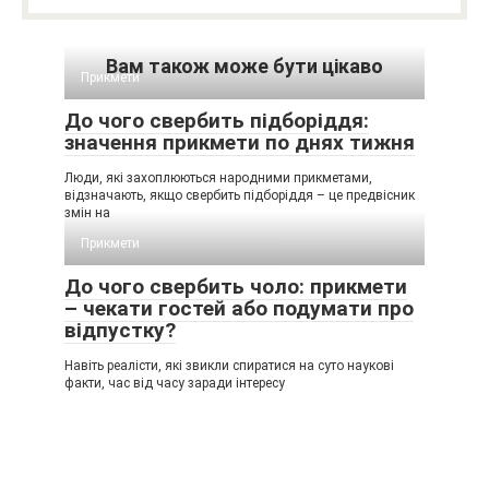
Вам також може бути цікаво
Прикмети
До чого свербить підборіддя:
значення прикмети по днях тижня
Люди, які захоплюються народними прикметами,
відзначають, якщо свербить підборіддя – це предвісник
змін на
Прикмети
До чого свербить чоло: прикмети
– чекати гостей або подумати про
відпустку?
Навіть реалісти, які звикли спиратися на суто наукові
факти, час від часу заради інтересу