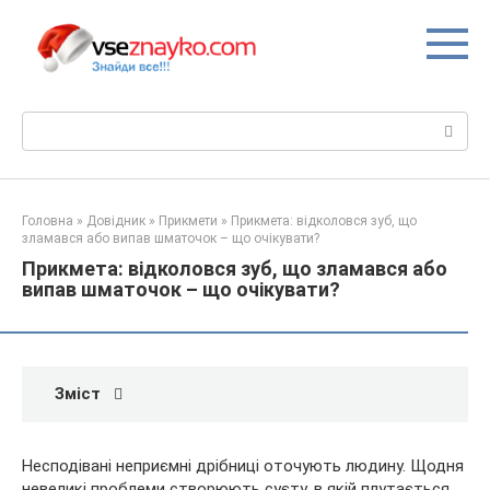
Перейти
до
вмісту
Пошук:
Головна
»
Довідник
»
Прикмети
»
Прикмета: відколовся зуб, що
зламався або випав шматочок – що очікувати?
Прикмета: відколовся зуб, що зламався або
випав шматочок – що очікувати?
Зміст
Несподівані неприємні дрібниці оточують людину. Щодня
невеликі проблеми створюють суєту, в якій плутається