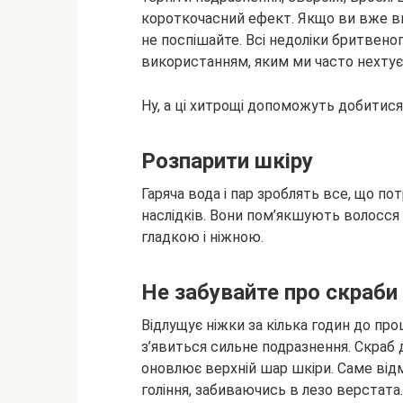
короткочасний ефект. Якщо ви вже
в
не поспішайте. Всі недоліки бритвен
використанням, яким ми часто нехтує
Ну, а ці хитрощі допоможуть добитися 
Розпарити шкіру
Гаряча вода і пар зроблять все, що по
наслідків. Вони пом’якшують волосся 
гладкою і ніжною.
Не забувайте про скраби
Відлущує ніжки за кілька годин до про
з’явиться сильне подразнення. Скраб
оновлює верхній шар шкіри. Саме від
гоління, забиваючись в лезо верстата.