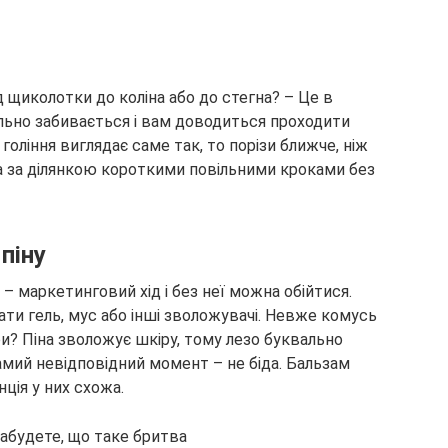
 щиколотки до коліна або до стегна? – Це в
льно забивається і вам доводиться проходити
 гоління виглядає саме так, то порізи ближче, ніж
ка за ділянкою короткими повільними кроками без
піну
 – маркетинговий хід і без неї можна обійтися.
ти гель, мус або інші зволожувачі. Невже комусь
ри? Піна зволожує шкіру, тому лезо буквально
амий невідповідний момент – не біда. Бальзам
ція у них схожа.