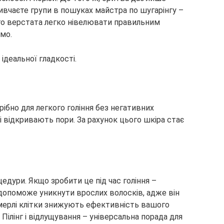
ивчаєте групи в пошуках майстра по шугарінгу –
ого верстата легко нівелювати правильним
мо.
ідеальної гладкості.
трібно для легкого гоління без негативних
і відкривають пори. За рахунок цього шкіра стає
цедури. Якщо зробити це під час гоління –
 допоможе уникнути врослих волосків, адже він
мерлі клітки знижують ефективність вашого
 Пілінг і відлущування – універсальна порада для