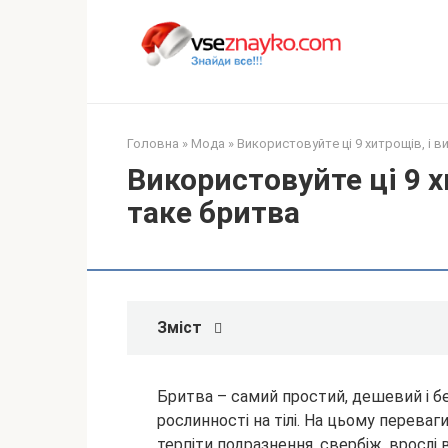
Перейти
до
вмісту
Головна
»
Мода
»
Використовуйте ці 9 хитрощів, і в
Використовуйте ці 9 х
таке бритва
Зміст
Бритва – самий простий, дешевий і бе
рослинності на тілі. На цьому переваг
терпіти подразнення, свербіж, врослі 