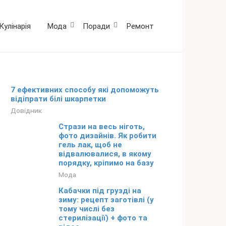
Кулінарія
Мода
Поради
Ремонт
7 ефективних способу які допоможуть
відіпрати білі шкарпетки
Довідник
Стрази на весь ніготь,
фото дизайнів. Як робити
гель лак, щоб не
відвалювалися, в якому
порядку, кріпимо на базу
Мода
Кабачки під грузді на
зиму: рецепт заготівлі (у
тому числі без
стерилізації) + фото та