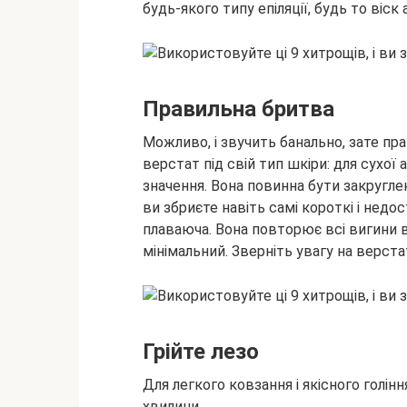
будь-якого типу епіляції, будь то віск 
Правильна бритва
Можливо, і звучить банально, зате пр
верстат під свій тип шкіри: для сухо
значення. Вона повинна бути закругле
ви збриєте навіть самі короткі і недо
плаваюча. Вона повторює всі вигини в
мінімальний. Зверніть увагу на верста
Грійте лезо
Для легкого ковзання і якісного голінн
хвилини.