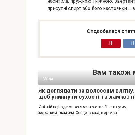
наситила, пружною і ніжною. Звертайт
присутні спирт або його настоянки – 
Сподобалася статт
Вам також 
Мода
Як доглядати за волоссям влітку,
щоб уникнути сухості та ламкості
У літній період волосся часто стає більш сухим,
жорстким і ламким. Сонце, спека, морська