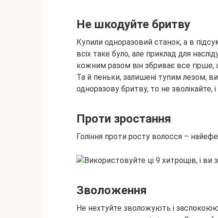
Не шкодуйте бритву
Купили одноразовий станок, а в підсу
всіх таке було, але приклад для наслі
кожним разом він збриває все гірше, 
Та й пеньки, залишені тупим лезом, в
одноразову бритву, то не зволікайте, і
Проти зростання
Гоління проти росту волосся – найефе
Зволоження
Не нехтуйте зволожують і заспокоюют