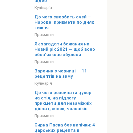
відео
Кулінарія
До чого свербить очей –
Народні прикмети по днях
тижня
Прикмети
Як загадати бажання на
Новий рік 2021 — щоб воно
обов’язково збулося
Прикмети
Варення з чорниці — 11
рецептів на зиму
Кулінарія
До чого розсипати цукор
на стіл, на підлогу –
прикмети для незаміжніх
дівчат, жінок, чоловіків
Прикмети
Сирна Паска без випічки: 4
царських рецепта в