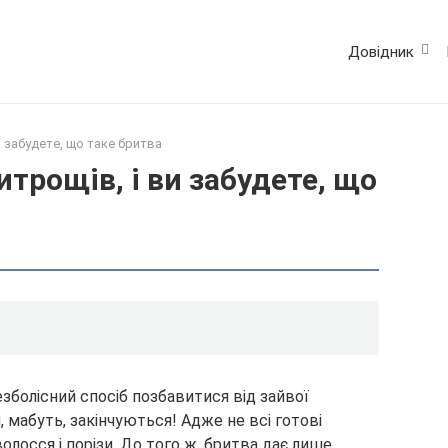
Довідник
и забудете, що таке бритва
итрощів, і ви забудете, що
зболісний спосіб позбавитися від зайвої
и, мабуть, закінчуються! Адже не всі готові
волосся і порізи. До того ж, бритва дає лише