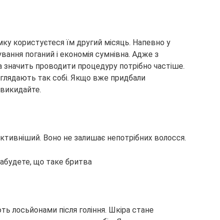
мку користуєтеся їм другий місяць. Напевно у
дування поганий і економія сумнівна. Адже з
а значить проводити процедуру потрібно частіше.
иглядають так собі. Якщо вже придбали
 викидайте.
ктивніший. Воно не залишає непотрібних волосся.
ь лосьйонами після гоління. Шкіра стане