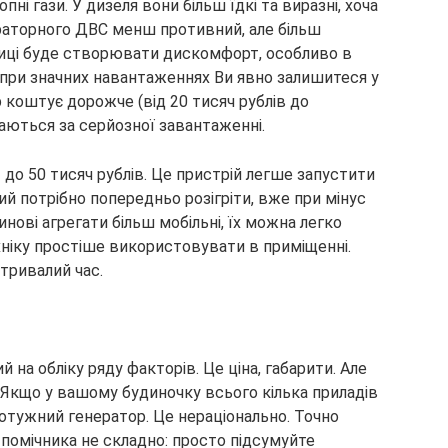
і гази. У дизеля вони більш їдкі та виразні, хоча
раторного ДВС менш противний, але більш
лиці буде створювати дискомфорт, особливо в
 при значних навантаженнях Ви явно залишитеся у
 коштує дорожче (від 20 тисяч рублів до
аються за серйозної завантаженні.
до 50 тисяч рублів. Це пристрій легше запустити
ий потрібно попередньо розігріти, вже при мінус
нові агрегати більш мобільні, їх можна легко
хніку простіше використовувати в приміщенні.
тривалий час.
на обліку ряду факторів. Це ціна, габарити. Але
 Якщо у вашому будиночку всього кілька приладів
отужний генератор. Це нераціонально. Точно
помічника не складно: просто підсумуйте