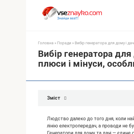
Перейти
до
вмісту
Головна
»
Поради
»
Вибір генератора для дому і дач
Вибір генератора для 
плюси і мінуси, особ
Зміст
Людство далеко до того дня, коли на
лінію електропередач, а проводи не бу
Генератори для дому та дачі — єдине с