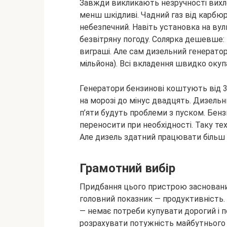
Завжди викликають незручності вихлопн
менш шкідливі. Чадний газ від карбю
небезпечний. Навіть установка на ву
безвітряну погоду. Солярка дешевше:
виграші. Але сам дизельний генератор
мільйона). Всі вкладення швидко окуп
Генератори бензинові коштують від 3 
на морозі до мінус двадцять. Дизельн
п’яти будуть проблеми з пуском. Бензи
переносити при необхідності. Таку те
Але дизель здатний працювати більш 
Грамотний вибір
Придбання цього пристрою заснований 
головний показник — продуктивність.
— немає потреби купувати дорогий і п
розрахувати потужність майбутнього 