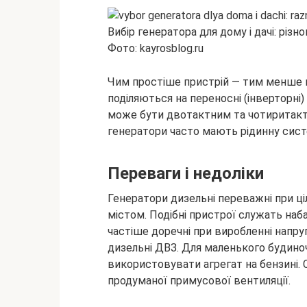
Фото: kayrosblog.ru
Чим простіше пристрій — тим менше в
поділяються на переносні (інверторні) і
може бути двотактним та чотиритактн
генератори часто мають рідинну сис
Переваги і недоліки
Генератори дизельні переважні при ці
містом. Подібні пристрої служать наб
частіше доречні при виробленні напру
дизельні ДВЗ. Для маленького будино
використовувати агрегат на бензині. 
продуманої примусової вентиляції.