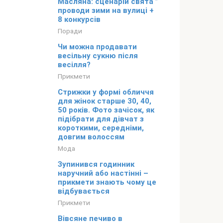
Масляна: сценарій свята ”
проводи зими на вулиці +
8 конкурсів
Поради
Чи можна продавати
весільну сукню після
весілля?
Прикмети
Стрижки у формі обличчя
для жінок старше 30, 40,
50 років. Фото зачісок, як
підібрати для дівчат з
короткими, середніми,
довгим волоссям
Мода
Зупинився годинник
наручний або настінні –
прикмети знають чому це
відбувається
Прикмети
Вівсяне печиво в