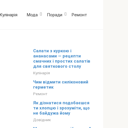
Кулінарія
Мода
Поради
Ремонт
Салати з куркою і
ананасами — рецепти
смачних і простих салатів
для святкового столу
Кулінарія
Чим відмити силіконовий
герметик
Ремонт
Як дізнатися подобаєшся
ти хлопцю і зрозуміти, що
не байдужа йому
Довідник