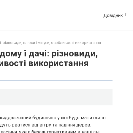
Довідник
і: різновиди, плюси і мінуси, особливості використання
дому і дачі: різновиди,
ливості використання
йвіддаленіший будиночок у лісі буде мати свою
дуть рватися від вітру та падіння дерев.
пасіння, яке є безальтернативним в наші дні.