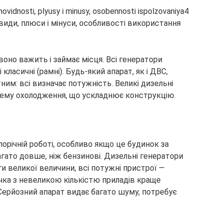
оно важить і займає місця. Всі генератори
 класичні (рамні). Будь-який апарат, як і ДВС,
им: всі визначає потужність. Великі дизельні
тему охолодження, що ускладнює конструкцію.
лорічній роботі, особливо якщо це будинок за
агато довше, ніж бензинові. Дизельні генератори
ги великої величини, всі потужні пристрої —
чка з невеликою кількістю приладів краще
Серйозний апарат видає багато шуму, потребує