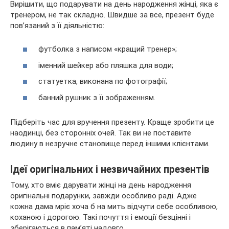
Вирішити, що подарувати на день народження жінці, яка є
тренером, не так складно. Швидше за все, презент буде
пов’язаний з її діяльністю:
футболка з написом «кращий тренер»;
іменний шейкер або пляшка для води;
статуетка, виконана по фотографії;
банний рушник з її зображенням.
Підберіть час для вручення презенту. Краще зробити це
наодинці, без сторонніх очей. Так ви не поставите
людину в незручне становище перед іншими клієнтами.
Ідеї оригінальних і незвичайних презентів
Тому, хто вміє дарувати жінці на день народження
оригінальні подарунки, завжди особливо раді. Адже
кожна дама мріє хоча б на мить відчути себе особливою,
коханою і дорогою. Такі почуття і емоції безцінні і
зберігаються в пам’яті надовго.