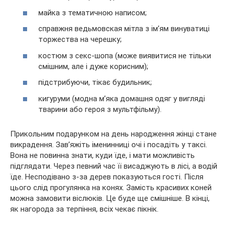
майка з тематичною написом;
справжня ведьмовская мітла з ім’ям винуватиці
торжества на черешку;
костюм з секс-шопа (може виявитися не тільки
смішним, але і дуже корисним);
підстрибуючи, тікає будильник;
кигуруми (модна м’яка домашня одяг у вигляді
тварини або героя з мультфільму).
Прикольним подарунком на день народження жінці стане
викрадення. Зав’яжіть іменинниці очі і посадіть у таксі.
Вона не повинна знати, куди їде, і мати можливість
підглядати. Через певний час її висаджують в лісі, а водій
їде. Несподівано з-за дерев показуються гості. Після
цього слід прогулянка на конях. Замість красивих коней
можна замовити віслюків. Це буде ще смішніше. В кінці,
як нагорода за терпіння, всіх чекає пікнік.