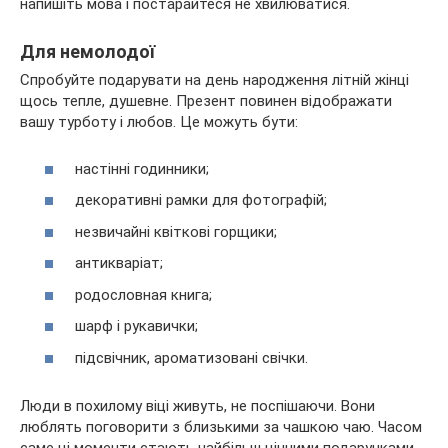
напишіть мова і постарайтеся не хвилюватися.
Для немолодої
Спробуйте подарувати на день народження літній жінці
щось тепле, душевне. Презент повинен відображати
вашу турботу і любов. Це можуть бути:
настінні годинники;
декоративні рамки для фотографій;
незвичайні квіткові горщики;
антикваріат;
родословная книга;
шарф і рукавички;
підсвічник, ароматизовані свічки.
Люди в похилому віці живуть, не поспішаючи. Вони
люблять поговорити з близькими за чашкою чаю. Часом
саме ці моменти стають найбільш цінними подарунками.