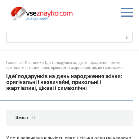
Перейти
до
вмісту
Пошук:
Головна
»
Довідник
»
Ідеї подарунків на день народження жінки:
оригінальні і незвичайні, прикольні і жартівливі, цікаві і символічні
Ідеї подарунків на день народження жінки:
оригінальні і незвичайні, прикольні і
жартівливі, цікаві і символічні
Зміст
У році величезна кількість свят, і тільки один ми чекаємо