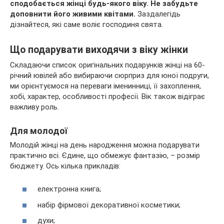
сподобається жінці будь-якого віку. Не забудьте
доповнити його живими квітами.
Заздалегідь
дізнайтеся, які саме воліє господиня свята.
Що подарувати виходячи з віку жінки
Складаючи список оригінальних подарунків жінці на 60-
річний ювілей або вибираючи сюрприз для юної подруги,
ми орієнтуємося на переваги іменинниці, її захоплення,
хобі, характер, особливості професії. Вік також відіграє
важливу роль.
Для молодої
Молодій жінці на день народження можна подарувати
практично всі. Єдине, що обмежує фантазію, – розмір
бюджету. Ось кілька прикладів:
електронна книга;
набір фірмової декоративної косметики;
духи;