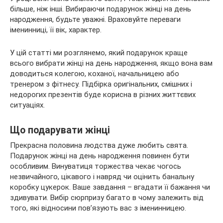
більше, ніж інші. Вибираючи подарунок жінці на день
народження, будьте уважні. Враховуйте переваги
іменинниці, її вік, характер.
У цій статті ми розглянемо, який подарунок краще
всього вибрати жінці на день народження, якщо вона вам
доводиться колегою, коханої, начальницею або
тренером з фітнесу. Підбірка оригінальних, смішних і
недорогих презентів буде корисна в різних життєвих
ситуаціях.
Що подарувати жінці
Прекрасна половина людства дуже любить свята.
Подарунок жінці на день народження повинен бути
особливим. Винуватиця торжества чекає чогось
незвичайного, цікавого і навряд чи оцінить банальну
коробку цукерок. Ваше завдання – вгадати її бажання чи
здивувати. Вибір сюрпризу багато в чому залежить від
того, які відносини пов’язують вас з іменинницею.