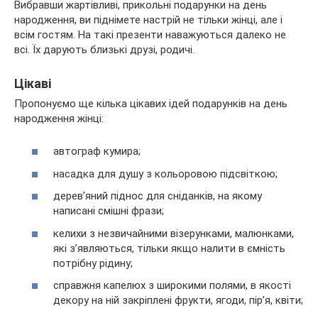
Вибравши жартівливі, прикольні подарунки на день
народження, ви піднімете настрій не тільки жінці, але і
всім гостям. На такі презенти наважуються далеко не
всі. Їх дарують близькі друзі, родичі.
Цікаві
Пропонуємо ще кілька цікавих ідей подарунків на день
народження жінці:
автограф кумира;
насадка для душу з кольоровою підсвіткою;
дерев’яний піднос для сніданків, на якому
написані смішні фрази;
келихи з незвичайними візерунками, малюнками,
які з’являються, тільки якщо налити в ємність
потрібну рідину;
справжня капелюх з широкими полями, в якості
декору на ній закріплені фрукти, ягоди, пір’я, квіти;