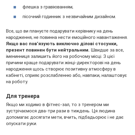
флешка з гравіюванням;
пісочний годинник з незвичайним дизайном.
Все, що ви плануєте подарувати керівнику на день
народження, не повинна нести емоційного навантаження.
Якщо вас пов’язують виключно ділові стосунки,
презент повинен бути нейтральним.
Швидше за все,
іменинниця залишить його на робочому місці. З цієї
причини краще подарувати жінці-директорові на день
народження щось створює позитивну атмосферу в
кабінеті, сприяє розслабленню або, навпаки, налаштовує
на роботу.
Для тренера
Якщо ми ходимо в фітнес-зал, то з тренером ми
зустрічаємося два-три рази в тиждень. Ця людина
допомагає досягати мети, вчить, підбадьорює і не дає
опускати руки.