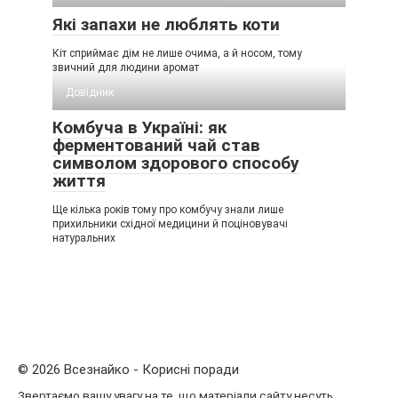
Які запахи не люблять коти
Кіт сприймає дім не лише очима, а й носом, тому
звичний для людини аромат
Довідник
Комбуча в Україні: як
ферментований чай став
символом здорового способу
життя
Ще кілька років тому про комбучу знали лише
прихильники східної медицини й поціновувачі
натуральних
© 2026 Всезнайко - Корисні поради
Звертаємо вашу увагу на те, що матеріали сайту несуть