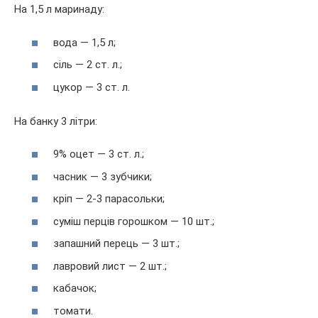
На 1,5 л маринаду:
вода — 1,5 л;
сіль — 2 ст. л.;
цукор — 3 ст. л.
На банку 3 літри:
9% оцет — 3 ст. л.;
часник — 3 зубчики;
кріп — 2-3 парасольки;
суміш перців горошком — 10 шт.;
запашний перець — 3 шт.;
лавровий лист — 2 шт.;
кабачок;
томати.