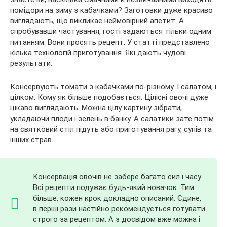
помідори на зиму з кабачками? Заготовки дуже красиво
виглядають, що викликає неймовірний апетит. А
спробувавши частування, гості задаються тільки одним
питанням.
Вони просять рецепт. У статті представлено
кілька технологій приготування. Які дають чудові
результати.
Консервують томати з кабачками по-різному. І салатом, і
цілком. Кому як більше подобається. Цілісні овочі дуже
цікаво виглядають. Можна цілу картину зібрати,
укладаючи плоди і зелень в банку. А салатики зате потім
на святковий стіл підуть або приготування рагу, супів та
інших страв.
Консервація овочів не забере багато сил і часу.
Всі рецепти подужає будь-який новачок. Тим
більше, кожен крок докладно описаний. Єдине,
в перші рази настійно рекомендується готувати
строго за рецептом. А з досвідом вже можна і