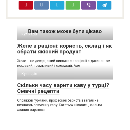
Вам також може бути цікаво
Кулінарія
Желе в раціоні: користь, склад і як
обрати якісний продукт
Желе — це десерт, який викликає асоціації з дитинством:
яскравий, тремтливий і солодкий. Але
Кулінарія
Скільки часу варити каву у турці?
Смачні рецепти
Справжні гурмани, професійні бариста взагалі не
визнають розчинну каву. Багатьох цікавить, скільки
хвилин вариться