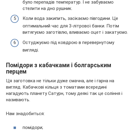
було перепадів температур. І не забуваємо
стелити на дно рушник.
Коли вода закипить, засікаємо півгодини. Це
оптимальний час для 3-літрової банки. Потім
витягуємо заготівлю, вливаємо оцет і закатуємо.
Остуджуємо під ковдрою в перевернутому
вигляді.
Помідори з кабачками і болгарським
перцем
Ця заготовка не тільки дуже смачна, але і гарна на
вигляд. Кабачкові кільця з томатами всередині
нагадують планету Сатурн, тому деякі так це соління і
називають.
Нам знадобиться:
помідори;