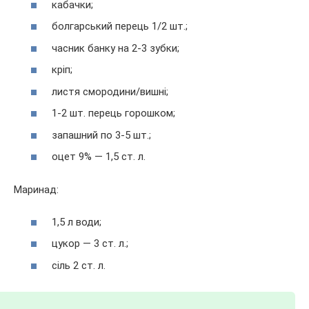
кабачки;
болгарський перець 1/2 шт.;
часник банку на 2-3 зубки;
кріп;
листя смородини/вишні;
1-2 шт. перець горошком;
запашний по 3-5 шт.;
оцет 9% — 1,5 ст. л.
Маринад:
1,5 л води;
цукор — 3 ст. л.;
сіль 2 ст. л.