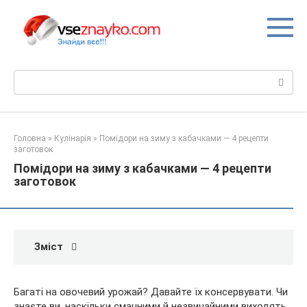
Перейти
до
вмісту
Пошук:
Головна
»
Кулінарія
»
Помідори на зиму з кабачками — 4 рецепти
заготовок
Помідори на зиму з кабачками — 4 рецепти
заготовок
Зміст
Багаті на овочевий урожай? Давайте їх консервувати. Чи
знаєте ви, наскільки смачними й незвичайними виходять