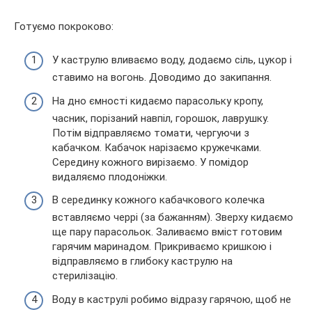
Готуємо покроково:
У каструлю вливаємо воду, додаємо сіль, цукор і
ставимо на вогонь. Доводимо до закипання.
На дно ємності кидаємо парасольку кропу,
часник, порізаний навпіл, горошок, лаврушку.
Потім відправляємо томати, чергуючи з
кабачком. Кабачок нарізаємо кружечками.
Середину кожного вирізаємо. У помідор
видаляємо плодоніжки.
В серединку кожного кабачкового колечка
вставляємо черрі (за бажанням). Зверху кидаємо
ще пару парасольок. Заливаємо вміст готовим
гарячим маринадом. Прикриваємо кришкою і
відправляємо в глибоку каструлю на
стерилізацію.
Воду в каструлі робимо відразу гарячою, щоб не