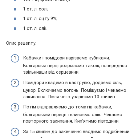
1 ст. л. солі;
1 ст. л. оцту 9%;
1 ст. л. олії.
Опис рецепту:
Кабачки і помідори нарізаємо кубиками.
Болгарські перці розрізаємо також, попередньо
звільнивши від серцевини.
Помідори кладемо в каструлю, додаємо сіль,
цукор. Включаємо вогонь. Помішуємо і чекаємо
закипання. Після чого уварюємо 10 хвилин.
Потім відправляємо до томатів кабачки,
болгарський перець і вливаємо олію. Чекаємо
повторного закипання. Кип’ятимо півгодини.
За 15 хвилин до закінчення вводимо подрібнений