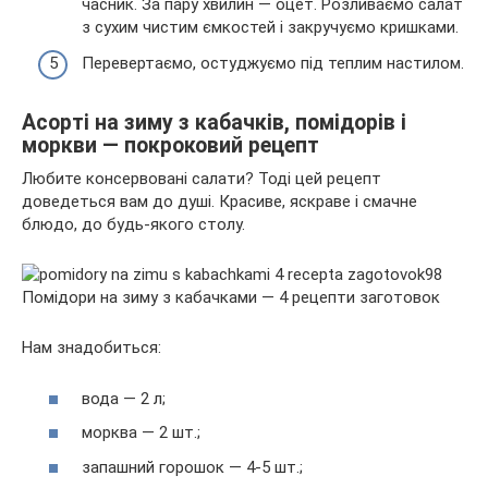
часник. За пару хвилин — оцет. Розливаємо салат
з сухим чистим ємкостей і закручуємо кришками.
Перевертаємо, остуджуємо під теплим настилом.
Асорті на зиму з кабачків, помідорів і
моркви — покроковий рецепт
Любите консервовані салати? Тоді цей рецепт
доведеться вам до душі. Красиве, яскраве і смачне
блюдо, до будь-якого столу.
Нам знадобиться:
вода — 2 л;
морква — 2 шт.;
запашний горошок — 4-5 шт.;