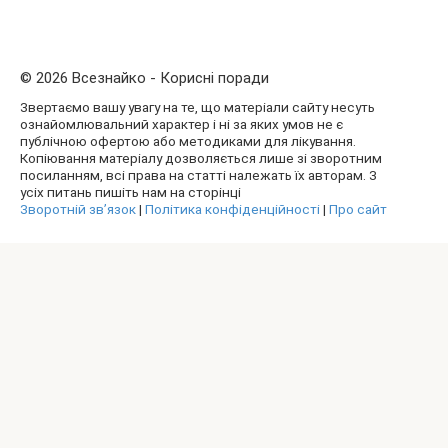
© 2026 Всезнайко - Корисні поради
Звертаємо вашу увагу на те, що матеріали сайту несуть
ознайомлювальний характер і ні за яких умов не є
публічною офертою або методиками для лікування.
Копіювання матеріалу дозволяється лише зі зворотним
посиланням, всі права на статті належать їх авторам. З
усіх питань пишіть нам на сторінці
Зворотній зв’язок
|
Політика конфіденційності
|
Про сайт