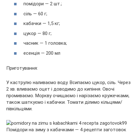
помідори — 2 шт.;
сіль — 60 г;
кабачки — 1,5 кг;
цукор — 80 г;
часник — 1 головка;
есенція — 200 мл
Приготування:
У каструлю наливаємо воду. Всипаємо цукор, сіль. Через
2 хв. вливаємо оцет і доводимо до кипіння. Овочі
промиваємо. Моркву очищаємо і нарізаємо кружечками,
також шаткуємо і кабачки. Томати ділимо кільцями/
півкільцями.