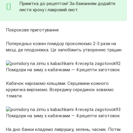
Примітка до рецептом! За бажанням додайте
листя хрону і лавровий лист.
Покрокове приготування:
Попередньо кожен помідор проколюємо 2-3 рази на
місці, де плодоніжка. Це запобіжить утворенню тріщин.
Кабачок нарізаємо кільцями. Серцевини кожного
кружечка вирізаємо. Всередину серединок ховаємо
томати.
На дно банки кладемо лаврушку, зелень, часник. Потім