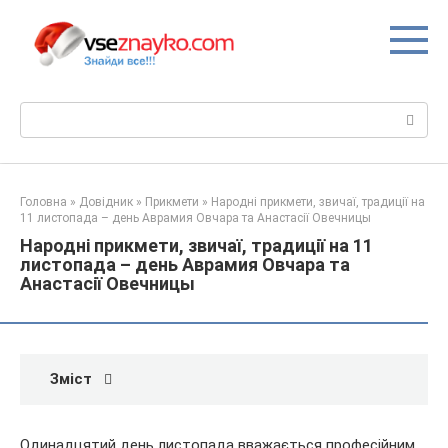
Перейти
до
вмісту
Пошук:
Головна
»
Довідник
»
Прикмети
»
Народні прикмети, звичаї, традиції на
11 листопада – день Аврамия Овчара та Анастасії Овечницы
Народні прикмети, звичаї, традиції на 11
листопада – день Аврамия Овчара та
Анастасії Овечницы
Зміст
Одинадцятий день листопада вважається професійним