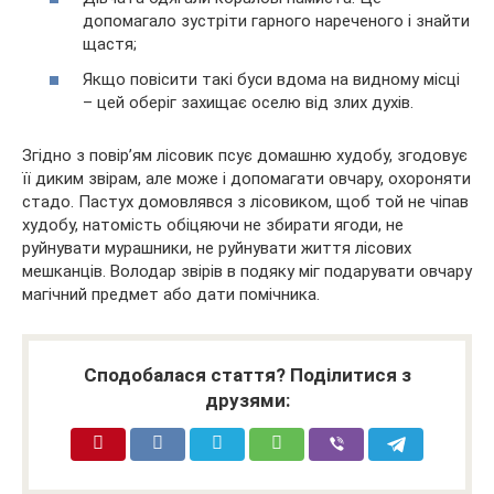
допомагало зустріти гарного нареченого і знайти
щастя;
Якщо повісити такі буси вдома на видному місці
– цей оберіг захищає оселю від злих духів.
Згідно з повір’ям лісовик псує домашню худобу, згодовує
її диким звірам, але може і допомагати овчару, охороняти
стадо. Пастух домовлявся з лісовиком, щоб той не чіпав
худобу, натомість обіцяючи не збирати ягоди, не
руйнувати мурашники, не руйнувати життя лісових
мешканців. Володар звірів в подяку міг подарувати овчару
магічний предмет або дати помічника.
Сподобалася стаття? Поділитися з
друзями: