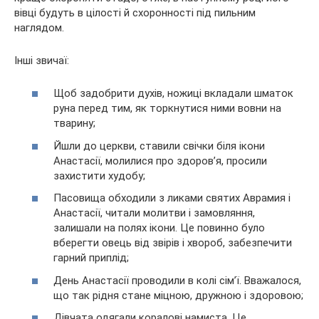
вівці будуть в цілості й схоронності під пильним
наглядом.
Інші звичаї:
Щоб задобрити духів, ножиці вкладали шматок
руна перед тим, як торкнутися ними вовни на
тварину;
Йшли до церкви, ставили свічки біля ікони
Анастасії, молилися про здоров’я, просили
захистити худобу;
Пасовища обходили з ликами святих Аврамия і
Анастасії, читали молитви і замовляння,
залишали на полях ікони. Це повинно було
вберегти овець від звірів і хвороб, забезпечити
гарний приплід;
День Анастасії проводили в колі сім’ї. Вважалося,
що так рідня стане міцною, дружною і здоровою;
Дівчата одягали коралові намиста. Це