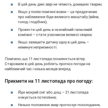
В цей день дикі звірі не чіпають домашніх тварин;
Якщо у полях помічені вовки – це предречение
про наближення біди великого масштабу (війни,
голод і подібних);
Провести цей день в незнайомій галасливій
компанії – стати учасником великої сварки;
Якщо залишити дитину одну в цей день –
неминучі неприємності.
Помічено, що 11 листопада посилюється вітер.
Старожили в цей день роблять прогноз погоди на
найближчий час і кілька місяців вперед.
Прикмети на 11 листопада про погоду:
Йде мокрий сніг або дощ – 21 листопада
очікується потепління;
Низьке положення хмар прогнозує похолодання;