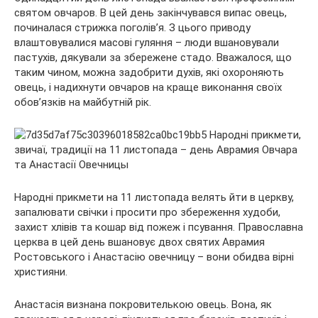
святом овчаров. В цей день закінчувався випас овець,
починалася стрижка поголів’я. З цього приводу
влаштовувалися масові гуляння – люди вшановували
пастухів, дякували за збережене стадо. Вважалося, що
таким чином, можна
задобрити духів, які охороняють
овець, і надихнути овчаров на краще виконання своїх
обов’язків на майбутній рік.
Народні прикмети на 11 листопада велять йти в церкву,
запалювати свічки і просити про збереження худоби,
захист хлівів та кошар від пожеж і псування. Православна
церква в цей день вшановує двох святих Аврамия
Ростовського і Анастасію овечницу – вони обидва вірні
християни.
Анастасія визнана покровителькою овець. Вона, як