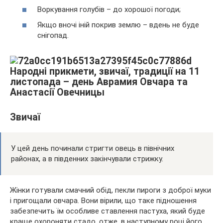
Воркування голубів – до хорошої погоди;
Якщо вночі іній покрив землю – вдень не буде
снігопад.
Звичаї
У цей день починали стригти овець в північних
районах, а в південних закінчували стрижку.
Жінки готували смачний обід, пекли пироги з доброї муки
і пригощали овчара. Вони вірили, що таке підношення
забезпечить їм особливе ставлення пастуха, який буде
краще охороняти стадо, отже, в наступному році його