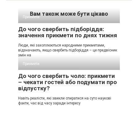
Вам також може бути цікаво
Прикмети
До чого свербить підборіддя:
значення прикмети по днях тижня
Люди, які захоплюються народними прикметами,
відзначають, якщо свербить підборіддя – це предвісник
змін на
Прикмети
До чого свербить чоло: прикмети
– чекати гостей або подумати про
відпустку?
Навіть реалісти, які звикли спиратися на суто наукові
факти, час від часу заради інтересу