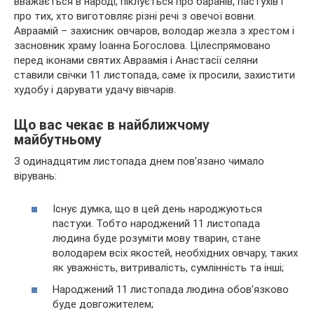
вважається в народі, піклується про баранів, пастухів і
про тих, хто виготовляє різні речі з овечої вовни.
Авраамій – захисник овчаров, володар жезла з хрестом і
засновник храму Іоанна Богослова. Цілеспрямовано
перед іконами святих Авраамія і Анастасії селяни
ставили свічки 11 листопада, саме їх просили, захистити
худобу і дарувати удачу вівчарів.
Що вас чекає в найближчому
майбутньому
З одинадцятим листопада днем пов’язано чимало
вірувань:
Існує думка, що в цей день народжуються
пастухи. Тобто народжений 11 листопада
людина буде розуміти мову тварин, стане
володарем всіх якостей, необхідних овчару, таких
як уважність, витривалість, сумлінність та інші;
Народжений 11 листопада людина обов’язково
буде довгожителем;