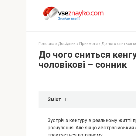
Перейти
до
вмісту
Головна
»
Довідник
»
Прикмети
»
До чого сниться ке
До чого сниться кенгу
чоловікові – сонник
Зміст
Зустріч з кенгуру в реальному житті п
розчулення. Але якщо австралійський з
трактується по-різному.