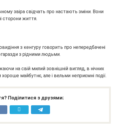
ному звіра свідчать про настають зміни. Вони
і сторони життя.
овидіння з кенгуру говорить про непередбачені
егаразди з рідними людьми.
аючи на свій милий зовнішній вигляд, в нічних
хороше майбутнє, але і вельми неприємні події.
я? Поділитися з друзями: