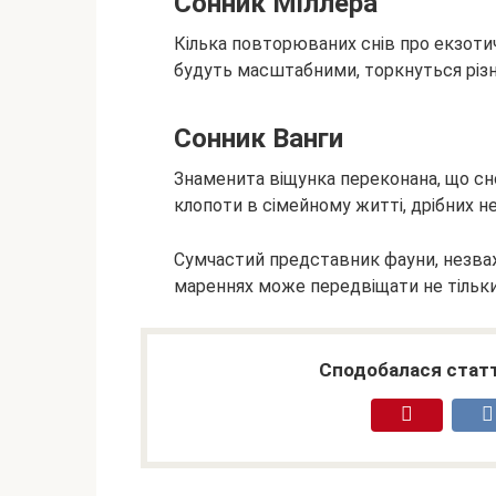
Сонник Міллера
Кілька повторюваних снів про екзотич
будуть масштабними, торкнуться різн
Сонник Ванги
Знаменита віщунка переконана, що сн
клопоти в сімейному житті, дрібних н
Сумчастий представник фауни, незваж
мареннях може передвіщати не тільки 
Сподобалася статт