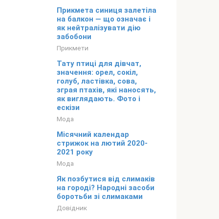
Прикмета синиця залетіла
на балкон — що означає і
як нейтралізувати дію
забобони
Прикмети
Тату птиці для дівчат,
значення: орел, сокіл,
голуб, ластівка, сова,
зграя птахів, які наносять,
як виглядають. Фото і
ескізи
Мода
Місячний календар
стрижок на лютий 2020-
2021 року
Мода
Як позбутися від слимаків
на городі? Народні засоби
боротьби зі слимаками
Довідник