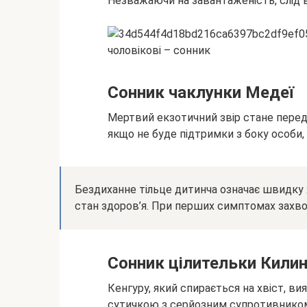
Незважаючи на завантаженість, слід в
Сонник чаклунки Медеї
Мертвий екзотичний звір стане передв
якщо не буде підтримки з боку особи,
Бездиханне тільце дитинча означає швидку 
стан здоров’я. При перших симптомах захво
Сонник цілительки Кили
Кенгуру, який спирається на хвіст, ви
сутичкою з серйозним супротивником