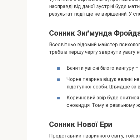
насправді від даної зустрічі буде мат
результат події ще не вирішений. У сп
Сонник Зиґмунда Фройд
Всесвітньо відомий майстер психолог
треба в першу чергу звернути увагу н
Бачити уві сні білого кенгуру
Чорне тварина віщує великі неп
підступної особи. Швидше за в
Коричневий звір буде снитися
сновидця. Тому в реальному жи
Сонник Нової Ери
Представник тваринного світу, той, хт