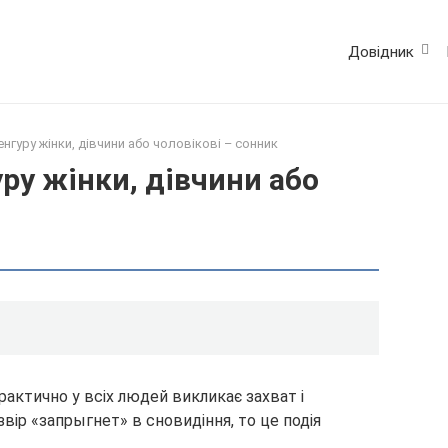
Довідник
нгуру жінки, дівчини або чоловікові – сонник
ру жінки, дівчини або
рактично у всіх людей викликає захват і
вір «запрыгнет» в сновидіння, то це подія