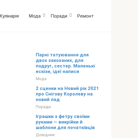
Кулінарія
Мода
Поради
Ремонт
Парні татуювання для
двох закоханих, для
подруг, сестер. Маленькі
ескізи, ідеї написи
Мода
2 сценки на Новий рік 2021
про Снігову Королеву на
новий лад
Поради
Іграшки з фетру своїми
руками — викрійки й
шаблони для початківців
Довідник