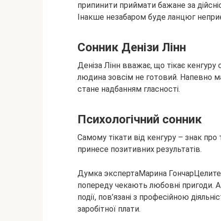
припинити приймати бажане за дійсніс
Інакше незабаром буде ланцюг неприє
Сонник Денізи Лінн
Деніза Лінн вважає, що тікає кенгуру
людина зовсім не готовий. Напевно м
стане надбанням гласності.
Психологічний сонник
Самому тікати від кенгуру – знак про т
принесе позитивних результатів.
Думка экспертаМарина ГончарЦелител
попереду чекають любовні пригоди. А
події, пов’язані з професійною діяльн
заробітної плати.