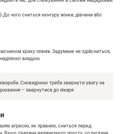
иділяти час для спілкування зі своїми нащадками.
ісником краху планів. Задумане не здійсниться,
 наділеної владою.
хвороба. Сновидінню треба звернути увагу на
рювання – звернутися до лікаря.
ни
являє агресію, як правило, сниться перед
. Якщо тварина величезного зросту, то людина