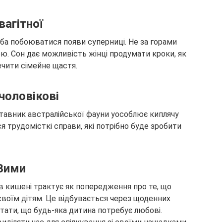
вагітної
реба побоюватися появи суперниці. Не за горами
ю. Сон дає можливість жінці продумати кроки, як
ечити сімейне щастя.
чоловікові
тавник австралійської фауни уособлює киплячу
я трудомісткі справи, які потрібно буде зробити
 Зими
в кишені трактує як попередження про те, що
своїм дітям. Це відбувається через щоденних
’ятати, що будь-яка дитина потребує любові.