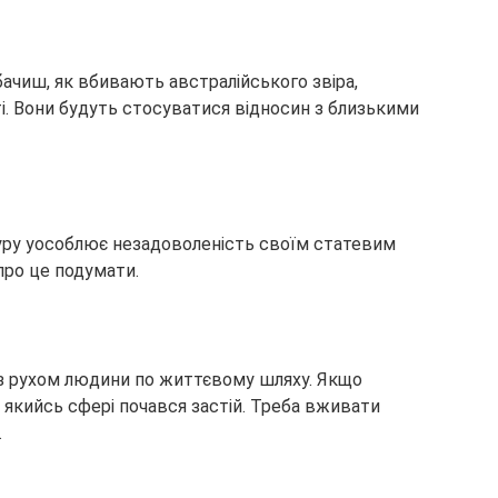
ачиш, як вбивають австралійського звіра,
і. Вони будуть стосуватися відносин з близькими
гуру уособлює незадоволеність своїм статевим
про це подумати.
 з рухом людини по життєвому шляху. Якщо
в якийсь сфері почався застій. Треба вживати
.