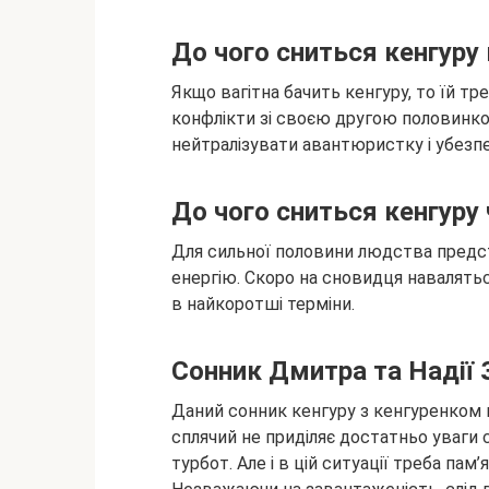
До чого сниться кенгуру 
Якщо вагітна бачить кенгуру, то їй т
конфлікти зі своєю другою половинко
нейтралізувати авантюристку і убезп
До чого сниться кенгуру 
Для сильної половини людства предс
енергію. Скоро на сновидця навалятьс
в найкоротші терміни.
Сонник Дмитра та Надії
Даний сонник кенгуру з кенгуренком 
сплячий не приділяє достатньо уваги 
турбот. Але і в цій ситуації треба пам