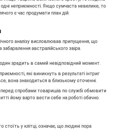
и одні неприємності. Якщо сумчаста невелике, то
лячого є час продумати план дій.
а
ічного аналізу висловлював припущення, що
а забарвлення австралійського звіра.
 – один зрадить в самий невідповідний момент.
риємності, які виникнуть в результаті інтриг
се, вона знаходиться в близькому оточенні.
 перед спробами товаришів по службі обмовити
тті йому варто вести себе на роботі обачно.
о стоїть у клітці, означає, що людині пора