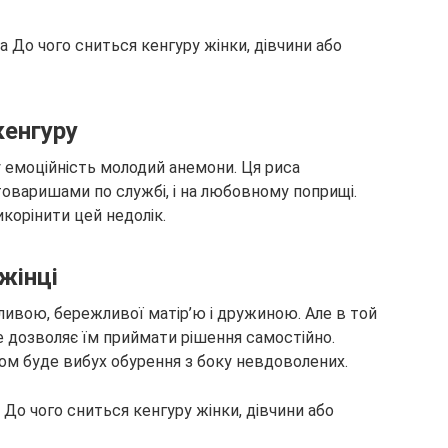
кенгуру
у емоційність
молодий анемони. Ця риса
 товаришами по службі, і на любовному поприщі.
икорінити цей недолік.
жінці
ливою, бережливої матір’ю і дружиною. Але в той
не дозволяє їм приймати рішення самостійно.
ром буде вибух обурення з боку невдоволених.