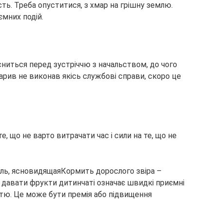
ть. Треба опуститися, з хмар на грішну землю.
мних подій.
 сниться перед зустріччю з начальством, до чого
арив не виконав якісь службові справи, скоро це
е, що не варто витрачати час і сили на те, що не
ь, ясновидящаяКормить дорослого звіра –
 давати фрукти дитинчаті означає швидкі приємні
істю. Це може бути премія або підвищення