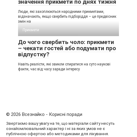
значення прикмети по днях тижня
Люди, які захоплюються народними прикметами,
відзначають, якщо свербить підборіддя – це предвісник
змін на
Прикмети
До чого свербить чоло: прикмети
– чекати гостей або подумати про
відпустку?
Навіть реалісти, які звикли спиратися на суто наукові
факти, час від часу заради інтересу
© 2026 Всезнайко - Корисні поради
Звертаємо вашу увагу на те, що матеріали сайту несуть
ознайомлювальний характер і ні за яких умов не є
публічною офертою або методиками для лікування.