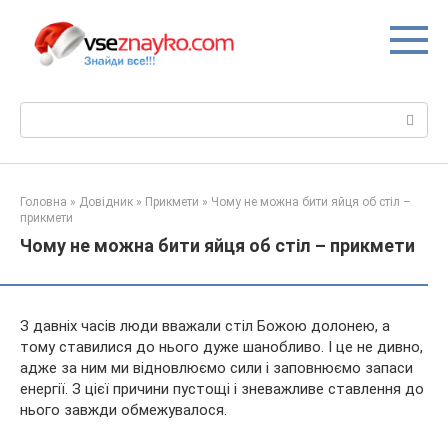
Перейти
до
вмісту
Пошук:
Головна
»
Довідник
»
Прикмети
»
Чому не можна бити яйця об стіл –
прикмети
Чому не можна бити яйця об стіл – прикмети
З давніх часів люди вважали стіл Божою долонею, а
тому ставилися до нього дуже шанобливо. І це не дивно,
адже за ним ми відновлюємо сили і заповнюємо запаси
енергії. З цієї причини пустощі і зневажливе ставлення до
нього завжди обмежувалося.