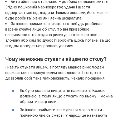
Бити яйце про стільницю – розбивати власне життя.
Згідно поширеній марновірству, удача і щастя
відвертається від людини. Іншими словами, його життя
буде розбита, рівно як і яєчна шкаралупа.
За іншою прикметою, якщо хто-небудь розбиває
варене куряче яйце об стіл, то він приваблює
неприємності: ця людина ризикує стати жертвою
злочину або сам по дурості зробить щось погане, за що
згодом доведеться розплачуватися.
Чому не можна стукати яйцем по столу?
І навіть стукати яйцем, з погляду марновірних людей,
вважається неприпустимим поведінкою. І того, хто
дозволяв собі таке легковажність, чекало покарання.
Як було сказано вище, стіл називають Божою
долонею, а тому, якщо стукати по ньому – можна
образити вищі сили.
За іншою приймете таке діяння могло стати
причиною чиєїсь смерті. У народі це називають