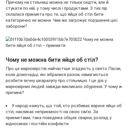
Причому на стільниці можна не
тільки сидіти, але й
стукати по ній, у тому числі і продуктами. З тих пір
склалася прикмета про те, що яйця об стіл бити
категорично не можна. Чим же загрожує порушення цієї
заборони?
Чому не можна бити яйця об стіл?
Про це марновірстві найчастіше згадують у свято Пасхи,
коли домочадці, які зібралися разом, намагаються
розбити яєчну шкаралупу про стільницю. І це дія у
марновірних людей завжди викликало обурення. У чому ж
причина?
У народі кажуть, що той, хто розбиває варене яйце об
стіл, накликає неприємності на свою сім’ю. За
прикметами, така поведінка обіцяє сварки, розлад у
відносинах і постійні конфлікти.