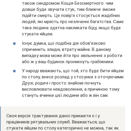
також синдромом Кощія Безсмертного: чим
довше буде звучати стук, тим ближче зможе
підійти смерть. Це повір’я стосується жадібних
людей, які мріють про незліченні багатства. Саме
така людина здатна накликати біду, якщо буде
стукати яйцем.
Існує думка, що подібна дія обов’язково
спричинить злидні, втрату майна. В даному
випадку мова може йти про звільнення з роботи
або ж у ваш будинок проникнуть грабіжники.
У народі вважають, що той, хто буде бити яйцем
по столу, внесе розлад у стосунки з оточуючими.
Друзі, родичі і просто знайомі почнуть
висловлювати невдоволення, а причиною тому
стануть вчинки цієї людини або ж він сам.
Своя версія трактування даної прикмети є і у
працівників рятувальних служб. Вважається, що
стукати яйцем по столу категорично не можна, так як