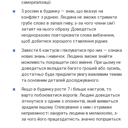
самореалізації.
5 рослин в будинку — знак, що вказує на
конфлікт з ріднею. Людина не зможе стримати
грубе слово в запалі гніву, з-за чого члени сім’ї
затаят на нього образу. Доведеться
неодноразово повторювати слова вибачення,
щоб добитися хорошого ставлення рідних.
Завести 6 кактусів і піклуватися про них — ознака
нових знань і навичок. Людина зможе знайти
можливість покращити свої вміння. При цьому не
доведеться вкладати багато грошей або зусиль,
достатньо буде приділити увагу важливим темам
та основним деталей досліджуваного.
Якщо в будинку росте 7 і більше кактусів, то
варто побоюватися ворогів. Людині доведеться
зіткнутися з одним з опонентів, який виявиться
зрадили іншому. Спілкування з ним і отримані
неприємності занурять людини в меланхолію, з-
за чого його працездатність значно погіршиться.