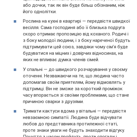
або дочки, так як він буде більш обізнаним, ніж
його однолітки.
Рослина на кухні в квартирі — передвістя швидкої
весілля. Сама господиня або її близька подруга
скоро отримає пропозицію від коханого. Родичі і
з боку молодої людини, і з боку нареченої будуть
підтримувати цей союз, завдяки чому сім’я буде
будуватися на міцних і довірчих відносинах, на
яких не впливає думка членів сімей.
У спальні — до швидкого розчарування у своєму
оточенні. Незважаючи на те, що людина часто
допомагав своїм приятелям, йому відмовлять у
підтримці. Він не зможе за короткий проміжок
часу впорається зі своїми проблемами, що стане
причиною сварки з друзями.
Тримати кактуси вдома у вітальні — передвістя
невзаємною симпатії. Людина буде відчувати
любов до представника протилежної статі,
проте знаки уваги не будуть знаходити відгуку.
Почуття з часом пройдуть, проте спогади і