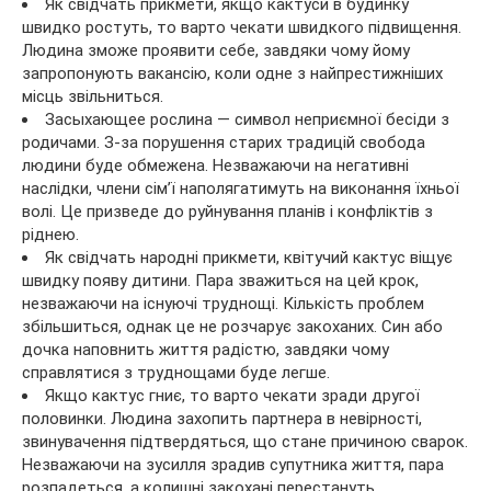
Як свідчать прикмети, якщо кактуси в будинку
швидко ростуть, то варто чекати швидкого підвищення.
Людина зможе проявити себе, завдяки чому йому
запропонують вакансію, коли одне з найпрестижніших
місць звільниться.
Засыхающее рослина — символ неприємної бесіди з
родичами. З-за порушення старих традицій свобода
людини буде обмежена. Незважаючи на негативні
наслідки, члени сім’ї наполягатимуть на виконання їхньої
волі. Це призведе до руйнування планів і конфліктів з
ріднею.
Як свідчать народні прикмети, квітучий кактус віщує
швидку появу дитини. Пара зважиться на цей крок,
незважаючи на існуючі труднощі. Кількість проблем
збільшиться, однак це не розчарує закоханих. Син або
дочка наповнить життя радістю, завдяки чому
справлятися з труднощами буде легше.
Якщо кактус гниє, то варто чекати зради другої
половинки. Людина захопить партнера в невірності,
звинувачення підтвердяться, що стане причиною сварок.
Незважаючи на зусилля зрадив супутника життя, пара
розпадеться, а колишні закохані перестануть