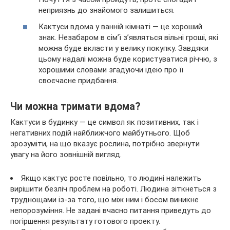
неприязнь до знайомого залишиться.
Кактуси вдома у ванній кімнаті — це хороший
знак. Незабаром в сім’ї з’являться вільні гроші, які
можна буде вкласти у велику покупку. Завдяки
цьому надалі можна буде користуватися річчю, з
хорошими словами згадуючи ідею про її
своєчасне придбання.
Чи можна тримати вдома?
Кактуси в будинку — це символ як позитивних, так і
негативних подій найближчого майбутнього. Щоб
зрозуміти, на що вказує рослина, потрібно звернути
увагу на його зовнішній вигляд.
Якщо кактус росте повільно, то людині належить
вирішити безліч проблем на роботі. Людина зіткнеться з
труднощами із-за того, що між ним і босом виникне
непорозуміння. Не задані вчасно питання приведуть до
погіршення результату готового проекту.