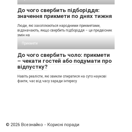
До чого свербить підборіддя:
значення прикмети по днях тижня
Люди, які захоплюються народними прикметами,
відзначають, якщо свербить підборіддя – це предвісник
змін на
Прикмети
До чого свербить чоло: прикмети
– чекати гостей або подумати про
відпустку?
Навіть реалісти, які звикли спиратися на суто наукові
факти, час від часу заради інтересу
© 2026 Всезнайко - Корисні поради