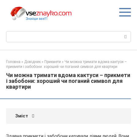
Перейти
до
вмісту
Пошук:
Головна
»
Довідник
»
Прикмети
»
Чи можна тримати вдома кактуси –
прикмети і забобони: хороший чи поганий символ для квартири
Чи можна тримати вдома кактуси – прикмети
і забобони: хороший чи поганий символ для
квартири
Зміст
Здавна прикмети і забобони керували діями людей. Вони