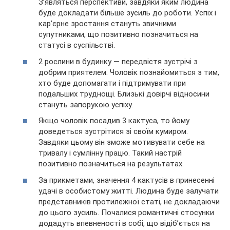
З’являться перспективи, завдяки яким людина
буде докладати більше зусиль до роботи. Успіх і
кар’єрне зростання стануть звичними
супутниками, що позитивно позначиться на
статусі в суспільстві.
2 рослини в будинку — передвістя зустрічі з
добрим приятелем. Чоловік познайомиться з тим,
хто буде допомагати і підтримувати при
подальших труднощі. Близькі довірчі відносини
стануть запорукою успіху.
Якщо чоловік посадив 3 кактуса, то йому
доведеться зустрітися зі своїм кумиром.
Завдяки цьому він зможе мотивувати себе на
тривалу і сумлінну працю. Такий настрій
позитивно позначиться на результатах.
За прикметами, значення 4 кактусів в принесенні
удачі в особистому житті. Людина буде залучати
представників протилежної статі, не докладаючи
до цього зусиль. Почалися романтичні стосунки
додадуть впевненості в собі, що відіб’ється на