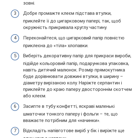
зовні.
Добре промажте клеєм підстава втулки,
приклейте її до цигарковому папері, так, щоб
окружність прикривала круглу частину.
Переконайтеся, що цигарковий папір повністю
приклеєна до «тіла» хлопавки.
Виберіть декоративну папір для прикраси вироби,
підійде кольоровий папір, подарункова упаковка,
навіть дитячий малюнок. Розмір прямокутника
буде дорівнювати довжині втулки, в ширину –
діаметру вирізаною колу. Наріжте серпантин і
приклейте до краю паперу двостороннім скотчем
або клеєм.
Засипте в тубу конфетті, яскраві маленькі
шматочки тонкого паперу і фольги – те, що
вважаєте потрібним для «начинки».
Відкладіть напівготове виріб у бік і виріжте ще