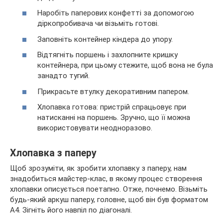
Наробіть паперових конфетті за допомогою
діркопробивача чи візьміть готові.
Заповніть контейнер кіндера до упору.
Відтягніть поршень і захлопните кришку
контейнера, при цьому стежите, щоб вона не була
занадто тугий.
Прикрасьте втулку декоративним папером.
Хлопавка готова: пристрій спрацьовує при
натисканні на поршень. Зручно, що її можна
використовувати неодноразово.
Хлопавка з паперу
Щоб зрозуміти, як зробити хлопавку з паперу, нам
знадобиться майстер-клас, в якому процес створення
хлопавки описується поетапно. Отже, почнемо. Візьміть
будь-який аркуш паперу, головне, щоб він був форматом
А4. Зігніть його навпіл по діагоналі.