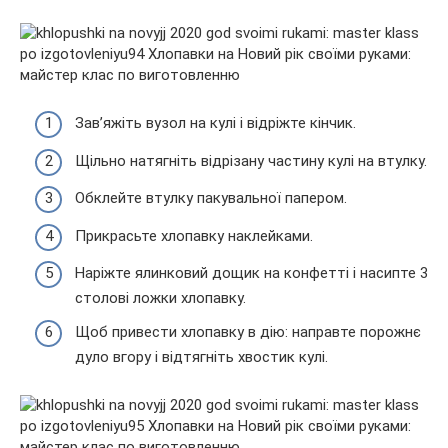
Зав’яжіть вузол на кулі і відріжте кінчик.
Щільно натягніть відрізану частину кулі на втулку.
Обклейте втулку пакувальної папером.
Прикрасьте хлопавку наклейками.
Наріжте ялинковий дощик на конфетті і насипте 3
столові ложки хлопавку.
Щоб привести хлопавку в дію: направте порожнє
дуло вгору і відтягніть хвостик кулі.