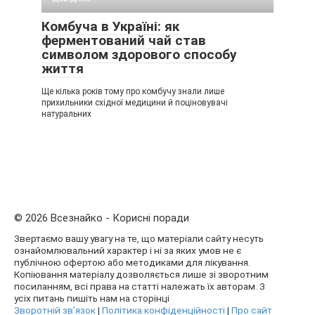
Комбуча в Україні: як
ферментований чай став
символом здорового способу
життя
Ще кілька років тому про комбучу знали лише
прихильники східної медицини й поціновувачі
натуральних
© 2026 Всезнайко - Корисні поради
Звертаємо вашу увагу на те, що матеріали сайту несуть
ознайомлювальний характер і ні за яких умов не є
публічною офертою або методиками для лікування.
Копіювання матеріалу дозволяється лише зі зворотним
посиланням, всі права на статті належать їх авторам. З
усіх питань пишіть нам на сторінці
Зворотній зв’язок
|
Політика конфіденційності
|
Про сайт