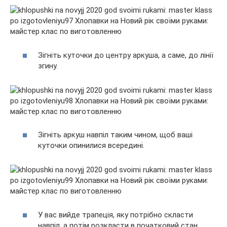
Зігніть куточки до центру аркуша, а саме, до лінії
згину.
Зігніть аркуш навпіл таким чином, щоб ваші
куточки опинилися всередині.
У вас вийде трапеція, яку потрібно скласти
навпіл, а потім розкласти в початковий стан.