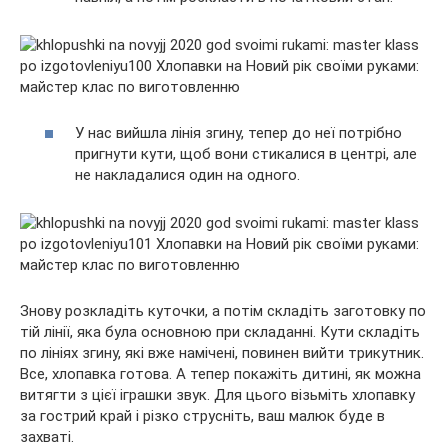
У нас вийшла лінія згину, тепер до неї потрібно
пригнути кути, щоб вони стикалися в центрі, але
не накладалися один на одного.
Знову розкладіть куточки, а потім складіть заготовку по
тій лінії, яка була основною при складанні. Кути складіть
по лініях згину, які вже намічені, повинен вийти трикутник.
Все, хлопавка готова. А тепер покажіть дитині, як можна
витягти з цієї іграшки звук. Для цього візьміть хлопавку
за гострий край і різко струсніть, ваш малюк буде в
захваті.