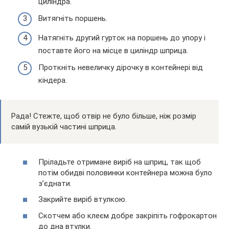
циліндра.
Витягніть поршень.
Натягніть другий гурток на поршень до упору і
поставте його на місце в циліндр шприца.
Проткніть невеличку дірочку в контейнері від
кіндера.
Рада! Стежте, щоб отвір не було більше, ніж розмір
самій вузькій частині шприца.
Пріладьте отримане виріб на шприц, так щоб
потім обидві половинки контейнера можна було
з’єднати.
Закрийте виріб втулкою.
Скотчем або клеєм добре закріпіть гофрокартон
до дна втулки.