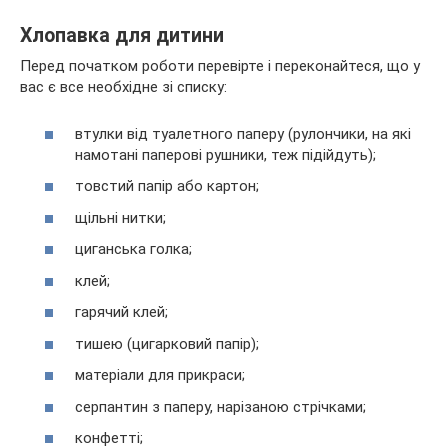
Хлопавка для дитини
Перед початком роботи перевірте і переконайтеся, що у
вас є все необхідне зі списку:
втулки від туалетного паперу (рулончики, на які
намотані паперові рушники, теж підійдуть);
товстий папір або картон;
щільні нитки;
циганська голка;
клей;
гарячий клей;
тишею (цигарковий папір);
матеріали для прикраси;
серпантин з паперу, нарізаною стрічками;
конфетті;