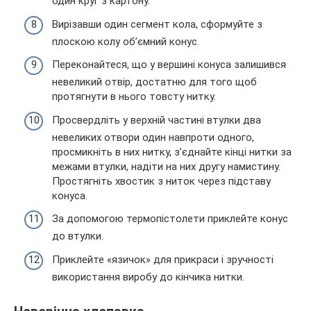
один круг з картону.
Вирізавши один сегмент кола, сформуйте з
плоскою колу об’ємний конус.
Переконайтеся, що у вершині конуса залишився
невеликий отвір, достатню для того щоб
протягнути в нього товсту нитку.
Просвердліть у верхній частині втулки два
невеликих отвори один навпроти одного,
просмикніть в них нитку, з’єднайте кінці нитки за
межами втулки, надіти на них другу намистину.
Простягніть хвостик з ниток через підставу
конуса.
За допомогою термопістолети приклейте конус
до втулки.
Приклейте «язичок» для прикраси і зручності
використання виробу до кінчика нитки.