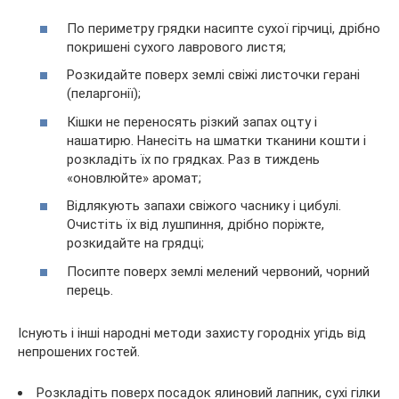
По периметру грядки насипте сухої гірчиці, дрібно
покришені сухого лаврового листя;
Розкидайте поверх землі свіжі листочки герані
(пеларгонії);
Кішки не переносять різкий запах оцту і
нашатирю. Нанесіть на шматки тканини кошти і
розкладіть їх по грядках. Раз в тиждень
«оновлюйте» аромат;
Відлякують запахи свіжого часнику і цибулі.
Очистіть їх від лушпиння, дрібно поріжте,
розкидайте на грядці;
Посипте поверх землі мелений червоний, чорний
перець.
Існують і інші народні методи захисту городніх угідь від
непрошених гостей.
Розкладіть поверх посадок ялиновий лапник, сухі гілки