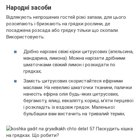
Народні засоби
Відлякують непрошених гостей різкі запахи, для цього
розсипають і бризкають на грядки рослини, де
посаджена розсада або грядку тільки що скопали.
Використовують:
Дрібно нарізані свіжі кірки цитрусових (апельсина,
мандарина, лимона). Можна нарізати дрібними
шматочками свіжий лимон і розкидати по
грядках;
Замість цитрусових скористайтеся ефірними
маслами. На невеликі шматочки тканини, палички
нанесіть ефірна олія будь-яких цитрусових,
бергамоту, ялиці, евкаліпту, кориці, м’яти перцевої
і розкладіть їх вздовж грядок. Маленької
бульбашки вам вистачить на тривалий термін;