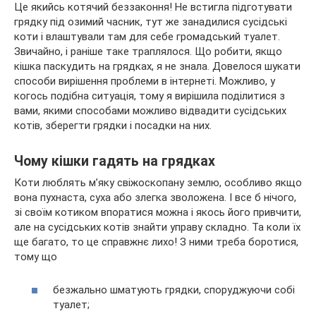
Це якийсь котячий беззаконня! Не встигла підготувати
грядку під озимий часник, тут же занадилися сусідські
коти і влаштували там для себе громадський туалет.
Звичайно, і раніше таке траплялося. Що робити, якщо
кішка паскудить на грядках, я не знала. Довелося шукати
способи
вирішення проблеми в інтернеті. Можливо, у
когось подібна ситуація, тому я вирішила поділитися з
вами, якими способами можливо відвадити сусідських
котів, зберегти грядки і посадки на них.
Чому кішки гадять на грядках
Коти люблять м’яку свіжоскопану землю, особливо якщо
вона пухнаста, суха або злегка зволожена. І все б нічого,
зі своїм котиком впоратися можна і якось його привчити,
але на сусідських котів знайти управу складно. Та коли їх
ще багато, то це справжнє лихо! З ними треба боротися,
тому що
безжально шматують грядки, споруджуючи собі
туалет;