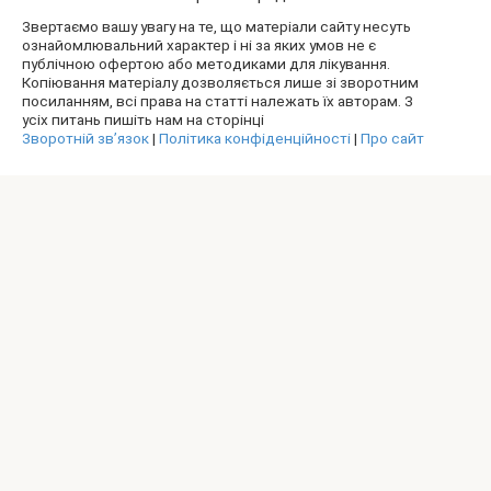
Звертаємо вашу увагу на те, що матеріали сайту несуть
ознайомлювальний характер і ні за яких умов не є
публічною офертою або методиками для лікування.
Копіювання матеріалу дозволяється лише зі зворотним
посиланням, всі права на статті належать їх авторам. З
усіх питань пишіть нам на сторінці
Зворотній зв’язок
|
Політика конфіденційності
|
Про сайт