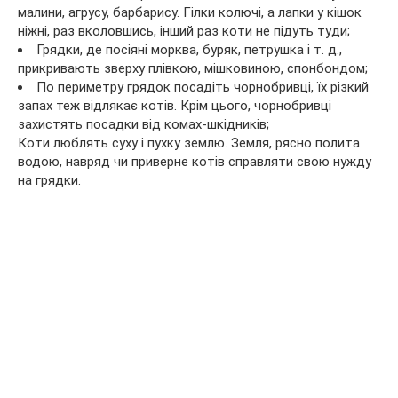
малини, агрусу, барбарису. Гілки колючі, а лапки у кішок
ніжні, раз вколовшись, інший раз коти не підуть туди;
Грядки, де посіяні морква, буряк, петрушка і т. д.,
прикривають зверху плівкою, мішковиною, спонбондом;
По периметру грядок посадіть чорнобривці, їх різкий
запах теж відлякає котів. Крім цього, чорнобривці
захистять посадки від комах-шкідників;
Коти люблять суху і пухку землю. Земля, рясно полита
водою, навряд чи приверне котів справляти свою нужду
на грядки.