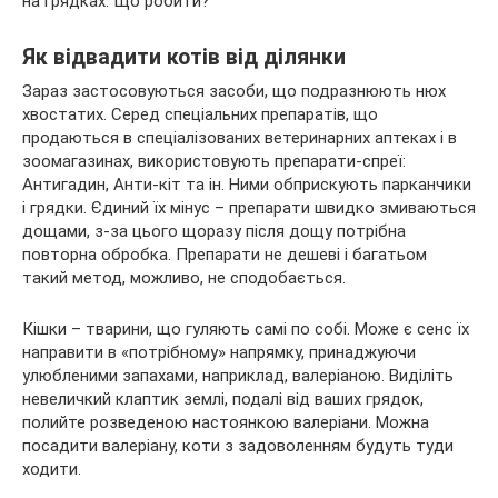
Як відвадити котів від ділянки
Зараз застосовуються засоби, що подразнюють нюх
хвостатих. Серед спеціальних препаратів, що
продаються в спеціалізованих ветеринарних аптеках і в
зоомагазинах, використовують препарати-спреї:
Антигадин, Анти-кіт та ін. Ними обприскують парканчики
і грядки. Єдиний їх мінус – препарати швидко змиваються
дощами, з-за цього щоразу після дощу потрібна
повторна обробка. Препарати не дешеві і багатьом
такий метод, можливо, не сподобається.
Кішки – тварини, що гуляють самі по собі. Може є сенс їх
направити в «потрібному» напрямку, принаджуючи
улюбленими запахами, наприклад, валеріаною. Виділіть
невеличкий клаптик землі, подалі від ваших грядок,
полийте розведеною настоянкою валеріани. Можна
посадити валеріану, коти з задоволенням будуть туди
ходити.