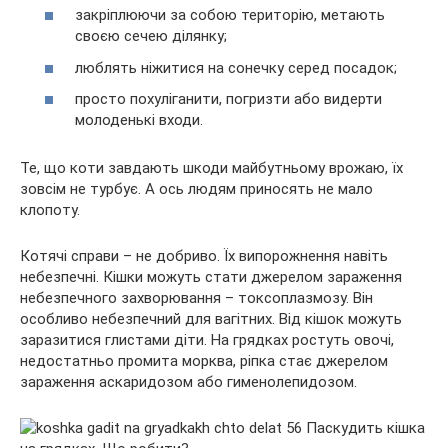
закріплюючи за собою територію, метають
своєю сечею ділянку;
люблять ніжитися на сонечку серед посадок;
просто похуліганити, погризти або видерти
молоденькі входи.
Те, що коти завдають шкоди майбутньому врожаю, їх
зовсім не турбує. А ось людям приносять не мало
клопоту.
Котячі справи – не добриво. Їх випорожнення навіть
небезпечні. Кішки можуть стати джерелом зараження
небезпечного захворювання – токсоплазмозу. Він
особливо небезпечний для вагітних. Від кішок можуть
заразитися глистами діти. На грядках ростуть овочі,
недостатньо промита морква, ріпка стає джерелом
зараження аскаридозом або гименолепидозом.