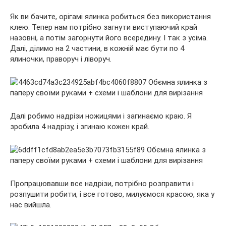
Як ви бачите, орігамі ялинка робиться без використання
клею. Тепер нам потрібно загнути виступаючий край
назовні, а потім загорнути його всередину. І так з усіма.
Далі, ділимо на 2 частини, в кожній має бути по 4
ялиночки, праворуч і ліворуч.
Далі робимо надрізи ножицями і загинаємо краю. Я
зробила 4 надрізу, і згинаю кожен край.
Пропрацювавши все надрізи, потрібно розправити і
розпушити робити, і все готово, милуємося красою, яка у
нас вийшла.