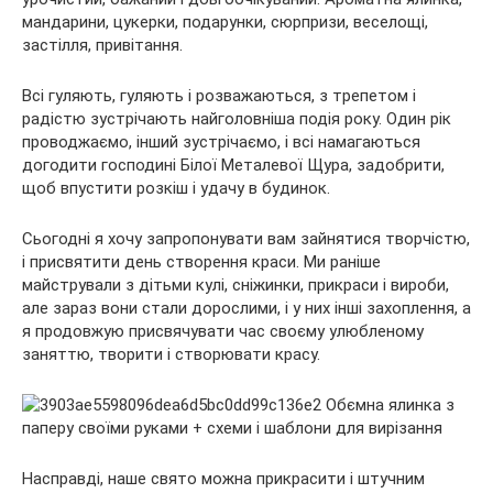
мандарини, цукерки, подарунки, сюрпризи, веселощі,
застілля, привітання.
Всі гуляють, гуляють і розважаються, з трепетом і
радістю зустрічають найголовніша подія року.
Один рік
проводжаємо, інший зустрічаємо, і всі намагаються
догодити господині Білої Металевої Щура, задобрити,
щоб впустити розкіш і удачу в будинок.
Сьогодні я хочу запропонувати вам зайнятися творчістю,
і присвятити день створення краси. Ми раніше
майстрували з дітьми кулі, сніжинки, прикраси і вироби,
але зараз вони стали дорослими, і у них інші захоплення, а
я продовжую присвячувати час своєму улюбленому
заняттю, творити і створювати красу.
Насправді, наше свято можна прикрасити і штучним