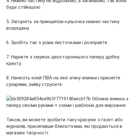
4. Нижню частину не відрізаємо, а загинаємо, так вона
буде стійкішою.
5. Загорніть за принципом кульочка нижню частину
всередину.
6. Зробіть так з усіма листочками і розправте.
7. Наріжте з смужок двостороннього паперу дрібну
крихту.
8. Нанесіть клей ПВА на лінії згину ялинки і присипте
сухарями, зайву струсите.
Також, ви можете зробити таку красуню з газет або
журналів, присипавши блискітками, які продаються в
магазині творчості.