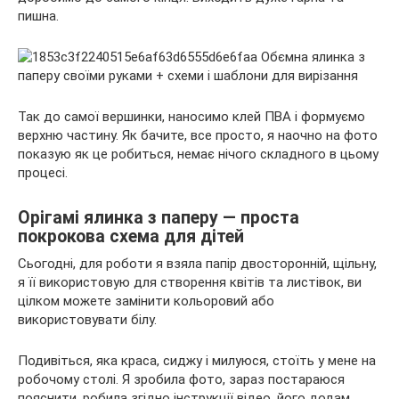
пишна.
Так до самої вершинки, наносимо клей ПВА і формуємо
верхню частину. Як бачите, все просто, я наочно на фото
показую як це робиться, немає нічого складного в цьому
процесі.
Орігамі ялинка з паперу — проста
покрокова схема для дітей
Сьогодні, для роботи я взяла папір двосторонній, щільну,
я її використовую для створення квітів та листівок, ви
цілком можете замінити кольоровий або
використовувати білу.
Подивіться, яка краса, сиджу і милуюся, стоїть у мене на
робочому столі. Я зробила фото, зараз постараюся
пояснити, робила згідно інструкції відео, його додам