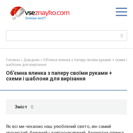
Перейти
до
вмісту
Пошук:
Головна
»
Довідник
»
Об’ємна ялинка з паперу своїми руками + схеми і
шаблони для вирізання
Об’ємна ялинка з паперу своїми руками +
схеми і шаблони для вирізання
Зміст
Як всі ми чекаємо наш улюблений свято, він самий
урочистий, бажаний і довгоочікуваний. Ароматна ялинка,