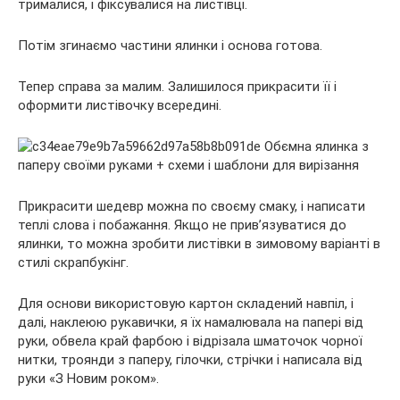
трималися, і фіксувалися на листівці.
Потім згинаємо частини ялинки і основа готова.
Тепер справа за малим. Залишилося прикрасити її і
оформити листівочку всередині.
Прикрасити шедевр можна по своєму смаку, і написати
теплі слова і побажання. Якщо не прив’язуватися до
ялинки, то можна зробити листівки в зимовому варіанті в
стилі скрапбукінг.
Для основи використовую картон складений навпіл, і
далі, наклеюю рукавички, я їх намалювала на папері від
руки, обвела край фарбою і відрізала шматочок чорної
нитки, троянди з паперу, гілочки, стрічки і написала від
руки «З Новим роком».