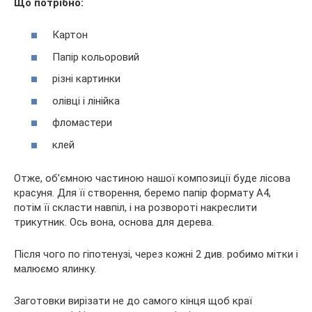
Що потрібно:
Картон
Папір кольоровий
різні картинки
олівці і лінійка
фломастери
клей
Отже, об’ємною частиною нашої композиції буде лісова
красуня. Для її створення, беремо папір формату А4,
потім її скласти навпіл, і на розвороті накреслити
трикутник. Ось вона, основа для дерева.
Після чого по гіпотенузі, через кожні 2 див. робимо мітки і
малюємо ялинку.
Заготовки вирізати не до самого кінця щоб краї